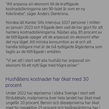
”Att anpassa sin ekonomi till de kraftigaste
kostnadsökningarna sen 90-talet är som en ny
folkrörelse”, säger Anders Stenkrona.
Nordea lät Kantar Sifo intervjua 1037 personer i mitten
av januari 2023 och frågade dem vad de har gjort för att
hantera kostnadsökningarna. Nästan alla, 85 procent av
de tillfrågade uppger att de anpassat sin ekonomi efter
det nya läget. Att minska konsumtion av el och att
handla billigare mat är de två tydligaste åtgärderna som
tagits av de tillfrågade i enkäten.
”Vi ser att i stort sett alla hushåll har anpassat sin
ekonomi till ett nytt läge med högre priser.”
Hushållens kostnader har ökat med 30
procent
Under 2022 har elpriserna i södra Sverige i stort sett
fördubblats, matpriserna över hela landet har ökat med
ungefär 20 procent. Bensin och dieselpriserna har ökat
med tio respektive 25 procent och bolåneräntorna har i