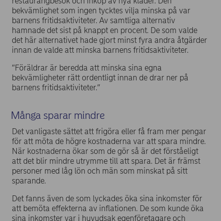
restaurangbesök och inköp av nya kläder. Den
bekvämlighet som ingen tycktes vilja minska på var
barnens fritidsaktiviteter. Av samtliga alternativ
hamnade det sist på knappt en procent. De som valde
det här alternativet hade gjort minst fyra andra åtgärder
innan de valde att minska barnens fritidsaktiviteter.
”Föräldrar är beredda att minska sina egna
bekvämligheter rätt ordentligt innan de drar ner på
barnens fritidsaktiviteter.”
Många sparar mindre
Det vanligaste sättet att frigöra eller få fram mer pengar
för att möta de högre kostnaderna var att spara mindre.
När kostnaderna ökar som de gör så är det förståeligt
att det blir mindre utrymme till att spara. Det är främst
personer med låg lön och män som minskat på sitt
sparande.
Det fanns även de som lyckades öka sina inkomster för
att bemöta effekterna av inflationen. De som kunde öka
sina inkomster var i huvudsak egenföretagare och