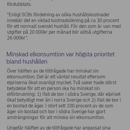
fördubblats.
”Enligt SCBs fördelning av olika hushållskostnader
innebär det en viktad kostnadsökning på ca 30 procent
för ett normalt svenskt hushåll. För den som är van med
utgifter på 20 000kr per månad blir alltså utgifterna
26 000kr”.
Minskad elkonsumtion var högsta prioritet
bland hushållen
Över hälften av de tillfrågade har minskat sin
elkonsumtion. Det är ett väntat resultat eftersom
elpriserna ökat ovanligt mycket. Två saker hade störst
betydelse för att en person ska ha minskat sin
elförbrukning: 1) ifall de bor i södra Sverige, där elpriset
ökat betydligt mer än i norra Sverige och 2) ifall de bor i
en bostad de äger. I stort sett 100 procent av de som
äger sin bostad och bor i södra Sverige har gjort
ansträngningar för att minska sin elkonsumtion.
Ungefär hälften av de tillfrågade har anpassat sina