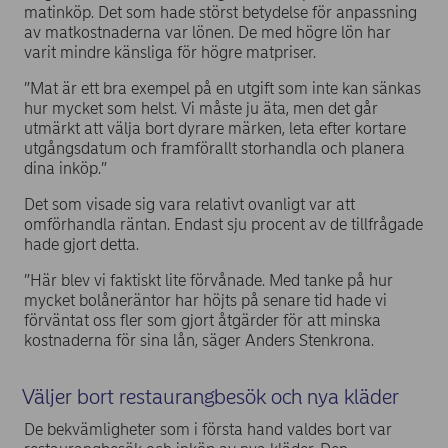
matinköp. Det som hade störst betydelse för anpassning
av matkostnaderna var lönen. De med högre lön har
varit mindre känsliga för högre matpriser.
”Mat är ett bra exempel på en utgift som inte kan sänkas
hur mycket som helst. Vi måste ju äta, men det går
utmärkt att välja bort dyrare märken, leta efter kortare
utgångsdatum och framförallt storhandla och planera
dina inköp.”
Det som visade sig vara relativt ovanligt var att
omförhandla räntan. Endast sju procent av de tillfrågade
hade gjort detta.
”Här blev vi faktiskt lite förvånade. Med tanke på hur
mycket bolåneräntor har höjts på senare tid hade vi
förväntat oss fler som gjort åtgärder för att minska
kostnaderna för sina lån, säger Anders Stenkrona.
Väljer bort restaurangbesök och nya kläder
De bekvämligheter som i första hand valdes bort var