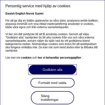
Hoppa till huvudinnehåll
Personlig service med hjälp av cookies
SV
Danish
English
Norsk
Suomi
För att ge dig en bättre upplevelse av våra sidor, analysera webb-trafiken,
anpassa innehåll och visa riktad marknadsföring använder vi cookies,
både våra egna och från externa samarbetsparter.
Beklager...
Vi ber om ditt samtycke till att få använda cookies. Genom att välja
”Godkänn alla” samtycker du till alla cookies från oss och våra externa
Denne siden findes ikke på norsk
samarbetsparter, annars väljer du själv vad du vill godkänna bland
kategorierna nedan. Nödvändiga cookies som krävs för att webbplatsen
ska fungera omfattas inte. Du kan när som helst ändra eller ta tillbaka ditt
Bli værende på denne siden
|
Fortsett til en lignende
samtycke.
side på norsk
Läs mer om
cookies
och
hur vi behandlar personuppgifter
.
Godkänn alla
Fortsätt med valda
Stäng
inställningar