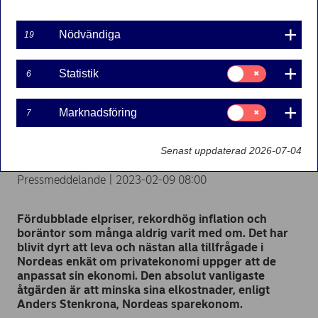
Nödvändiga
19
Samtycke
Statistik
6
för:
Statistik
Det här drar svenskarna ner
Samtycke
Marknadsföring
7
för:
Marknadsföring
på mest
Senast uppdaterad 2026-07-04
Pressmeddelande | 2023-02-09 08:00
Fördubblade elpriser, rekordhög inflation och
boräntor som många aldrig varit med om. Det har
blivit dyrt att leva och nästan alla tillfrågade i
Nordeas enkät om privatekonomi uppger att de
anpassat sin ekonomi. Den absolut vanligaste
åtgärden är att minska sina elkostnader, enligt
Anders Stenkrona, Nordeas sparekonom.