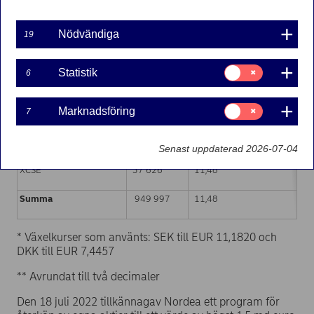
Handelsplats (MIC-kod)
Antal aktier
Viktad snittkurs/aktie, euro*
Nödvändiga
19
XHEL
284 041
11,48
Samtycke
Statistik
6
för:
CEUX
301 534
11,48
Statistik
Samtycke
Marknadsföring
7
TQEX
39 325
11,49
för:
Marknadsföring
XSTO
287 471
11,49
Senast uppdaterad 2026-07-04
XCSE
37 626
11,48
Summa
949 997
11,48
* Växelkurser som använts: SEK till EUR 11,1820 och
DKK till EUR 7,4457
** Avrundat till två decimaler
Den 18 juli 2022 tillkännagav Nordea ett program för