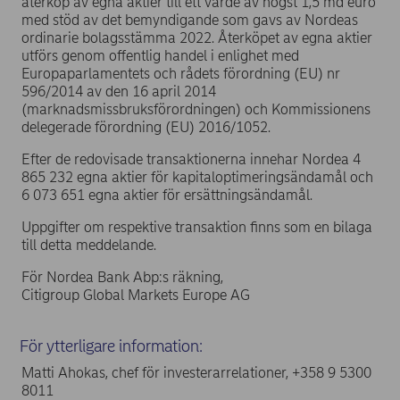
återköp av egna aktier till ett värde av högst 1,5 md euro
med stöd av det bemyndigande som gavs av Nordeas
ordinarie bolagsstämma 2022. Återköpet av egna aktier
utförs genom offentlig handel i enlighet med
Europaparlamentets och rådets förordning (EU) nr
596/2014 av den 16 april 2014
(marknadsmissbruksförordningen) och Kommissionens
delegerade förordning (EU) 2016/1052.
Efter de redovisade transaktionerna innehar Nordea 4
865 232 egna aktier för kapitaloptimeringsändamål och
6 073 651 egna aktier för ersättningsändamål.
Uppgifter om respektive transaktion finns som en bilaga
till detta meddelande.
För Nordea Bank Abp:s räkning,
Citigroup Global Markets Europe AG
För ytterligare information:
Matti Ahokas, chef för investerarrelationer, +358 9 5300
8011