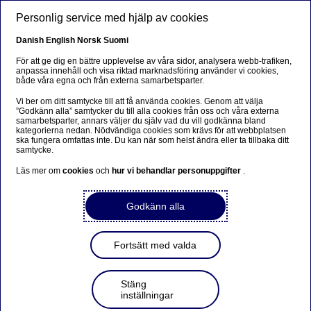
Hoppa till huvudinnehåll
Personlig service med hjälp av cookies
SV
Danish
English
Norsk
Suomi
För att ge dig en bättre upplevelse av våra sidor, analysera webb-trafiken,
anpassa innehåll och visa riktad marknadsföring använder vi cookies,
både våra egna och från externa samarbetsparter.
Nordea Bank Abp: Återköp
Vi ber om ditt samtycke till att få använda cookies. Genom att välja
av egna aktier den
”Godkänn alla” samtycker du till alla cookies från oss och våra externa
samarbetsparter, annars väljer du själv vad du vill godkänna bland
17.02.2023
kategorierna nedan. Nödvändiga cookies som krävs för att webbplatsen
ska fungera omfattas inte. Du kan när som helst ändra eller ta tillbaka ditt
samtycke.
Läs mer om
cookies
och
hur vi behandlar personuppgifter
.
2023-02-17 21:30
Godkänn alla
Nordea Bank Abp
Börsmeddelande – Förändringar i återköpta aktier
17.02.2023 kl. 22.30 EET
Fortsätt med valda
Nordea Bank Abp (LEI-kod:
529900ODI3047E2LIV03) har den 17.02.2023 slutfört
Stäng
återköp av egna aktier (ISIN-kod: FI4000297767)
inställningar
enligt följande: