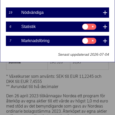
Handelsplats (MIC-kod)
Antal aktier
Viktad snittkurs/aktie, euro
Nödvändiga
19
XHEL
43 522
10,93
Samtycke
Statistik
6
för:
CEUX
78 455
10,93
Statistik
Samtycke
Marknadsföring
7
XSTO
59 749
10,91
för:
Marknadsföring
XCSE
9 594
10,93
Senast uppdaterad 2026-07-04
Summa
191 320
10,93
* Växelkurser som använts: SEK till EUR 11,2245 och
DKK till EUR 7,4555
** Avrundat till två decimaler
Den 26 april 2023 tillkännagav Nordea ett program för
återköp av egna aktier till ett värde av högst 1,0 md euro
med stöd av det bemyndigande som gavs av Nordeas
ordinarie bolagsstämma 2023. Återköpet av egna aktier