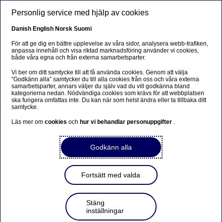
Hoppa till huvudinnehåll
Personlig service med hjälp av cookies
SV
Danish
English
Norsk
Suomi
För att ge dig en bättre upplevelse av våra sidor, analysera webb-trafiken,
anpassa innehåll och visa riktad marknadsföring använder vi cookies,
både våra egna och från externa samarbetsparter.
Nordea Bank Abp: Återköp
Vi ber om ditt samtycke till att få använda cookies. Genom att välja
av egna aktier den
”Godkänn alla” samtycker du till alla cookies från oss och våra externa
samarbetsparter, annars väljer du själv vad du vill godkänna bland
14.12.2023
kategorierna nedan. Nödvändiga cookies som krävs för att webbplatsen
ska fungera omfattas inte. Du kan när som helst ändra eller ta tillbaka ditt
samtycke.
Läs mer om
cookies
och
hur vi behandlar personuppgifter
.
2023-12-14 21:30
Godkänn alla
Nordea Bank Ab
Börsmeddelande – Förändringar i återköpta aktier
14.12.2023 kl. 22.30 EET
Fortsätt med valda
Nordea Bank Abp (LEI-kod:
529900ODI3047E2LIV03) har den 14.12.2023 slutfört
Stäng
återköp av egna aktier (ISIN-kod: FI4000297767)
inställningar
enligt följande: