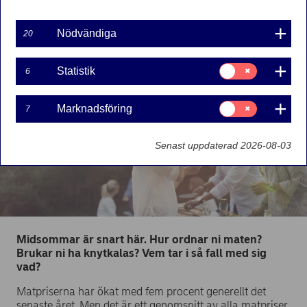
Om någon säger ”jag tar med dricka om du tar
med jordgubbar, är det ett bra förslag?
Nödvändiga
20
Samtycke
Statistik
6
för:
Statistik
Samtycke
Marknadsföring
7
för:
Marknadsföring
Senast uppdaterad 2026-08-03
Midsommar är snart här. Hur ordnar ni maten?
Brukar ni ha knytkalas? Vem tar i så fall med sig
vad?
Matpriserna har ökat med fem procent generellt det
senaste året. Men det är ett genomsnitt av alla matpriser.