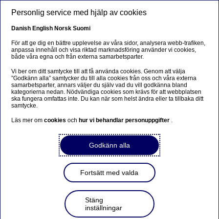
Hoppa till huvudinnehåll
Personlig service med hjälp av cookies
SV
Danish
English
Norsk
Suomi
För att ge dig en bättre upplevelse av våra sidor, analysera webb-trafiken,
anpassa innehåll och visa riktad marknadsföring använder vi cookies,
både våra egna och från externa samarbetsparter.
Privatekonomi
Vi ber om ditt samtycke till att få använda cookies. Genom att välja
”Godkänn alla” samtycker du till alla cookies från oss och våra externa
Knytis? Här är
samarbetsparter, annars väljer du själv vad du vill godkänna bland
kategorierna nedan. Nödvändiga cookies som krävs för att webbplatsen
midsommarmaten som ökat
ska fungera omfattas inte. Du kan när som helst ändra eller ta tillbaka ditt
samtycke.
mest i pris
Läs mer om
cookies
och
hur vi behandlar personuppgifter
.
Anders Stenkrona
Godkänn alla
2025-06-19
Matpriserna har ökat med fem procent generellt
Fortsätt med valda
det senaste året. Men det är ett genomsnitt av alla
matpriser. Viss mat har blivit dyrare och viss mat
Stäng
har blivit billigare. Så hur ser priserna ut för
inställningar
midsommarbordet? Sill, potatis, jordgubbar mm.