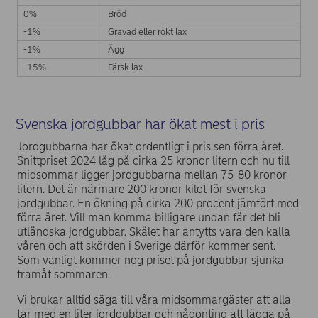
0%
Bröd
-1%
Gravad eller rökt lax
-1%
Ägg
-15%
Färsk lax
Svenska jordgubbar har ökat mest i pris
Jordgubbarna har ökat ordentligt i pris sen förra året.
Snittpriset 2024 låg på cirka 25 kronor litern och nu till
midsommar ligger jordgubbarna mellan 75-80 kronor
litern. Det är närmare 200 kronor kilot för svenska
jordgubbar. En ökning på cirka 200 procent jämfört med
förra året. Vill man komma billigare undan får det bli
utländska jordgubbar. Skälet har antytts vara den kalla
våren och att skörden i Sverige därför kommer sent.
Som vanligt kommer nog priset på jordgubbar sjunka
framåt sommaren.
Vi brukar alltid säga till våra midsommargäster att alla
tar med en liter jordgubbar och någonting att lägga på