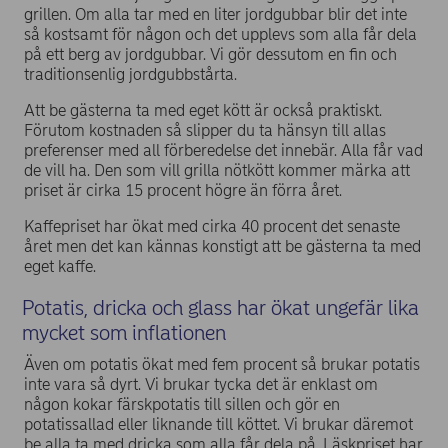
grillen. Om alla tar med en liter jordgubbar blir det inte
så kostsamt för någon och det upplevs som alla får dela
på ett berg av jordgubbar. Vi gör dessutom en fin och
traditionsenlig jordgubbstårta.
Att be gästerna ta med eget kött är också praktiskt.
Förutom kostnaden så slipper du ta hänsyn till allas
preferenser med all förberedelse det innebär. Alla får vad
de vill ha. Den som vill grilla nötkött kommer märka att
priset är cirka 15 procent högre än förra året.
Kaffepriset har ökat med cirka 40 procent det senaste
året men det kan kännas konstigt att be gästerna ta med
eget kaffe.
Potatis, dricka och glass har ökat ungefär lika
mycket som inflationen
Även om potatis ökat med fem procent så brukar potatis
inte vara så dyrt. Vi brukar tycka det är enklast om
någon kokar färskpotatis till sillen och gör en
potatissallad eller liknande till köttet. Vi brukar däremot
be alla ta med dricka som alla får dela på. Läskpriset har