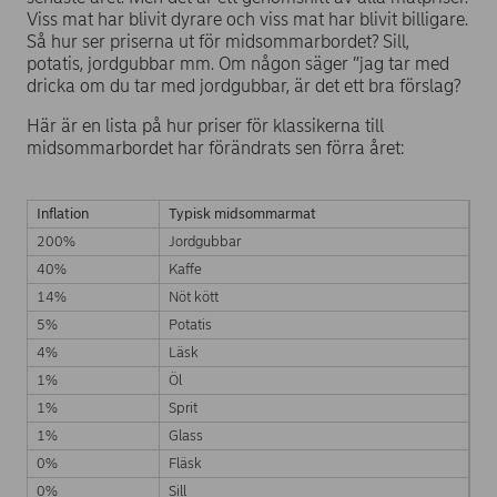
Viss mat har blivit dyrare och viss mat har blivit billigare.
Så hur ser priserna ut för midsommarbordet? Sill,
potatis, jordgubbar mm. Om någon säger ”jag tar med
dricka om du tar med jordgubbar, är det ett bra förslag?
Här är en lista på hur priser för klassikerna till
midsommarbordet har förändrats sen förra året:
Inflation
Typisk midsommarmat
200%
Jordgubbar
40%
Kaffe
14%
Nöt kött
5%
Potatis
4%
Läsk
1%
Öl
1%
Sprit
1%
Glass
0%
Fläsk
0%
Sill