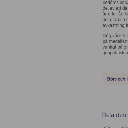
bedöms enbar
del av att d
år efter år. 
det globala 
avkastning f
Hög värderin
på medellång
vanligt på g
geopolitisk 
Börs och 
Dela den 