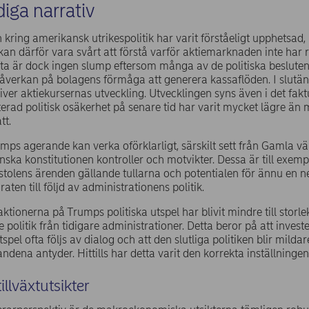
iga narrativ
 kring amerikansk utrikespolitik har varit förståeligt upphetsad, 
kan därför vara svårt att förstå varför aktiemarknaden inte har 
tta är dock ingen slump eftersom många av de politiska beslute
verkan på bolagens förmåga att generera kassaflöden. I slutän
iver aktiekursernas utveckling. Utvecklingen syns även i det fak
terad politisk osäkerhet på senare tid har varit mycket lägre än 
tt.
ps agerande kan verka oförklarligt, särskilt sett från Gamla vä
ska konstitutionen kontroller och motvikter. Dessa är till exempe
tolens ärenden gällande tullarna och potentialen för ännu en 
aten till följd av administrationens politik.
tionerna på Trumps politiska utspel har blivit mindre till storl
politik från tidigare administrationer. Detta beror på att investe
spel ofta följs av dialog och att den slutliga politiken blir milda
landena antyder. Hittills har detta varit den korrekta inställningen
illväxtutsikter