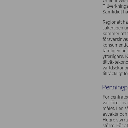
Ur ett inves
Tillverknings
Samtidigt har
Regionalt har
säkerligen u
kommer att f
försvarsinve
konsumentför
tämligen hög
ytterligare.
tillväxtekon
världsekonom
tillräckligt 
Penningpo
För centralb
var före cov
målet. I en s
avvakta och 
Högre styrrä
större. För 