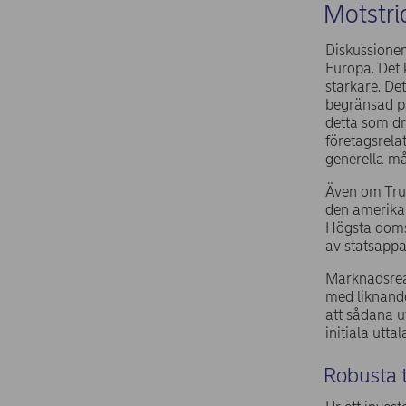
Motstrid
Diskussionen
Europa. Det 
starkare. De
begränsad på
detta som dr
företagsrela
generella må
Även om Trum
den amerikan
Högsta doms
av statsappar
Marknadsreak
med liknande 
att sådana ut
initiala utta
Robusta t