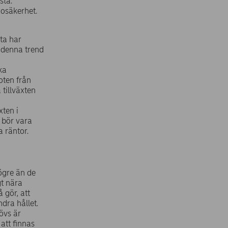
sta.
 osäkerhet.
tta har
t denna trend
ka
oten från
tillväxten
xten i
 bör vara
a räntor.
ögre än de
gt nära
 gör, att
dra hållet.
övs är
att finnas