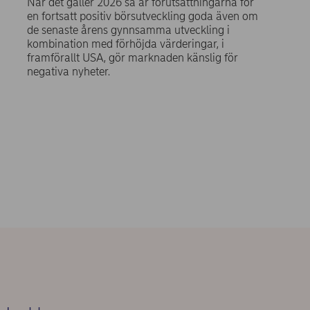
När det gäller 2026 så är förutsättningarna för
en fortsatt positiv börsutveckling goda även om
de senaste årens gynnsamma utveckling i
kombination med förhöjda värderingar, i
framförallt USA, gör marknaden känslig för
negativa nyheter.