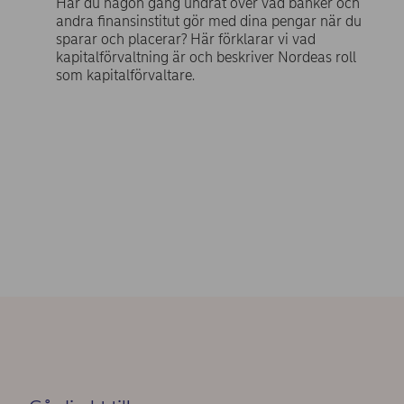
Har du någon gång undrat över vad banker och
andra finansinstitut gör med dina pengar när du
sparar och placerar? Här förklarar vi vad
kapitalförvaltning är och beskriver Nordeas roll
som kapitalförvaltare.