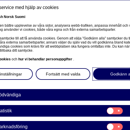
service med hjälp av cookies
sh
Norsk
Suomi
 en bättre upplevelse av våra sidor, analysera webb-trafiken, anpassa innehåll och v
g använder vi cookies, både våra egna och från externa samarbetsparter.
oss
 samtycke till att få använda cookies. Genom att välja ”Godkänn alla” samtycker du ti
Om oss
Investerare
Nyheter & insikter
Ka
våra externa samarbetsparter, annars väljer du själv vad du vill godkänna bland kat
diga cookies som krävs för att webbplatsen ska fungera omfattas inte. Du kan när
tillbaka ditt samtycke.
ookies
och
hur vi behandlar personuppgifter
.
inställningar
Fortsätt med valda
Godkänn a
ödvändiga
Samtycke
atistik
för:
Statistik
Samtycke
arknadsföring
för: