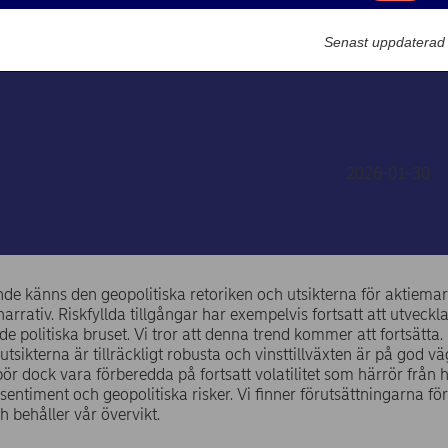
Marknadsförin
Börs och investeri
Senast uppdaterad
Marknadssyn: Motstr
Karl Larsson
2026-01-30
de känns den geopolitiska retoriken och utsikterna för aktiem
arrativ. Riskfyllda tillgångar har exempelvis fortsatt att utveckla
de politiska bruset. Vi tror att denna trend kommer att fortsätta.
tsikterna är tillräckligt robusta och vinsttillväxten är på god vä
bör dock vara förberedda på fortsatt volatilitet som härrör från
sentiment och geopolitiska risker. Vi finner förutsättningarna fö
h behåller vår övervikt.