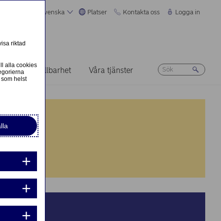
Svenska
Platser
Kontakta oss
Logga in
isa riktad
ll alla cookies
rriär
Hållbarhet
Våra tjänster
egorierna
 som helst
lla