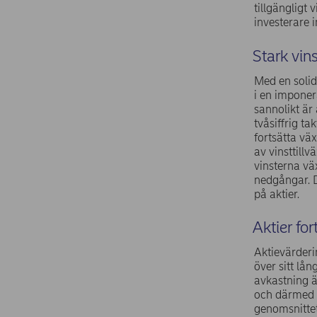
tillgängligt
investerare 
Stark vins
Med en solid
i en imponer
sannolikt är 
tvåsiffrig t
fortsätta vä
av vinsttillv
vinsterna vä
nedgångar. D
på aktier.
Aktier fo
Aktievärderin
över sitt lå
avkastning 
och därmed bo
genomsnittet