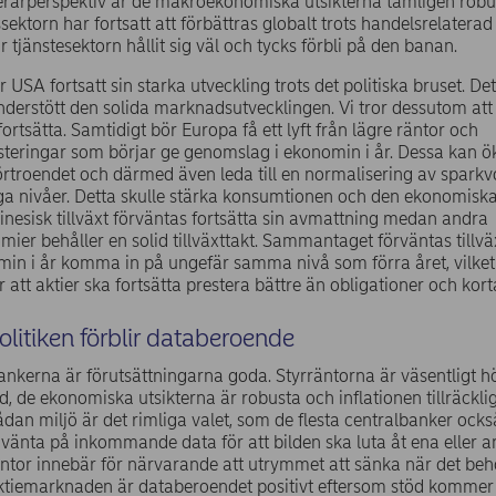
terarperspektiv är de makroekonomiska utsikterna tämligen robu
sektorn har fortsatt att förbättras globalt trots handelsrelaterad
 tjänstesektorn hållit sig väl och tycks förbli på den banan.
 USA fortsatt sin starka utveckling trots det politiska bruset. De
nderstött den solida marknadsutvecklingen. Vi tror dessutom at
ortsätta. Samtidigt bör Europa få ett lyft från lägre räntor och
steringar som börjar ge genomslag i ekonomin i år. Dessa kan ö
troendet och därmed även leda till en normalisering av sparkv
a nivåer. Detta skulle stärka konsumtionen och den ekonomiska 
 Kinesisk tillväxt förväntas fortsätta sin avmattning medan andra
omier behåller en solid tillväxttakt. Sammantaget förväntas tillvä
in i år komma in på ungefär samma nivå som förra året, vilket
för att aktier ska fortsätta prestera bättre än obligationer och kort
litiken förblir databeroende
ankerna är förutsättningarna goda. Styrräntorna är väsentligt h
id, de ekonomiska utsikterna är robusta och inflationen tillräckli
ådan miljö är det rimliga valet, som de flesta centralbanker också
vänta på inkommande data för att bilden ska luta åt ena eller an
ntor innebär för närvarande att utrymmet att sänka när det beh
aktiemarknaden är databeroendet positivt eftersom stöd kommer 