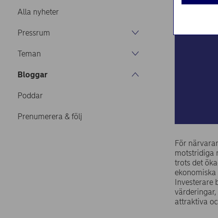
Alla nyheter
Pressrum
Teman
Bloggar
Poddar
Prenumerera & följ
För närvaran
motstridiga n
trots det öka
ekonomiska u
Investerare 
värderingar, 
attraktiva oc