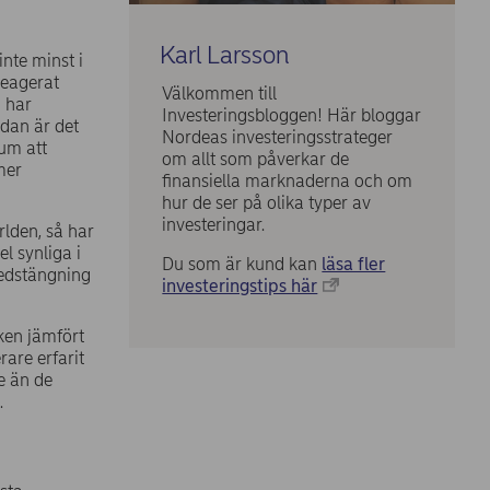
Karl Larsson
inte minst i
reagerat
Välkommen till
n har
Investeringsbloggen! Här bloggar
dan är det
Nordeas investeringsstrateger
tum att
om allt som påverkar de
mer
finansiella marknaderna och om
hur de ser på olika typer av
investeringar.
rlden, så har
l synliga i
Du som är kund kan
läsa fler
nedstängning
investeringstips här
eken jämfört
rare erfarit
re än de
.