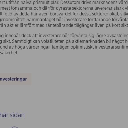
t utifrån naiva prismultiplar. Dessutom drivs marknadens värder
e mest lönsamma och därför dyraste sektorerna levererar stark vin
Till följd av detta har även börsvärdet för dessa sektorer ökat, vil
genomsnittet. Sammantaget bör investerare fortfarande förvänta
rån aktier jämfört med räntebärande tillgångar även på kort sikt
g innebär dock att investerare bör förvänta sig lägre avkastnin
 sikt. Samtidigt kan volatiliteten på aktiemarknaden bli något 
rund av höga värderingar, tämligen optimistiskt investerarsenti
osäkerhet.
investeringar
här sidan