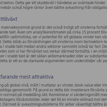
 vid behov. Detta ger ett skyddsnät i händelse av oväntade hinder.
innebär också högre räntor även bättre avkastning från obligatio
ttillväxt
 makroekonomisk grund är det också troligt att vinsterna fortsät
ande takt. Även om analytikerestimaten på cirka 15 procent tillv
alltför optimistiska, ser vi potential för att globala vinster kan vä
akt. Detta stöds av förväntningen att vinsterna inom techsektorn
xa i snabb takt medan andra sektorer sannolikt också tar fart. D
äxten som vi har förväntat oss verkar därmed fortsätta. I en milj
xer i snabb takt är det sällan aktiemarknaden lider av substantie
etta är ett av de starkaste argumenten som understödjer vår po
rtfarande mest attraktiva
g på global nivå, mätt i multiplar av vinster, book value eller int
ngsiktiga genomsnitt. På grund av detta bör investerare förvänta s
än normalt på medellång sikt. Kombinerar vi värderingsmått me
lagens tillväxtutsikter, leder det till en mindre skillnad mot det
. Därmed är avkastningsutsikterna för aktier väsentligt bättre ä