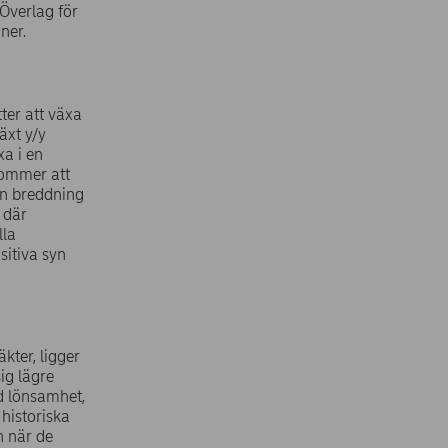
 Överlag för
ner.
ter att växa
äxt y/y
xa i en
 kommer att
en breddning
ö där
lla
sitiva syn
äkter, ligger
ig lägre
d lönsamhet,
 historiska
n när de