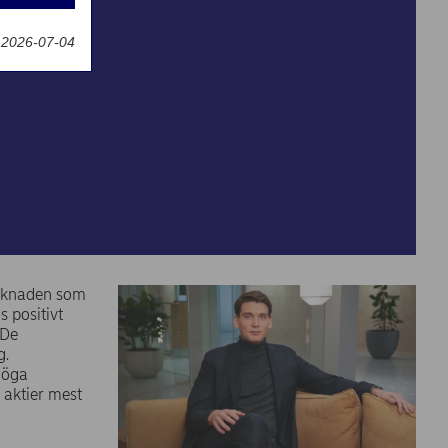
g
ngar
 2026-07-04
idiga narrativ
arknaden som
s positivt
 De
g.
 höga
r aktier mest