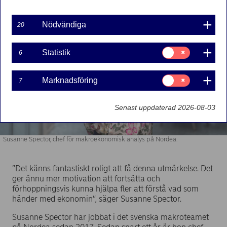
Nödvändiga
20
Samtycke
Statistik
6
för:
Statistik
Samtycke
Marknadsföring
7
för:
Marknadsföring
Senast uppdaterad 2026-08-03
Susanne Spector, chef för makroekonomisk analys på Nordea.
”Det känns fantastiskt roligt att få denna utmärkelse. Det
ger ännu mer motivation att fortsätta och
förhoppningsvis kunna hjälpa fler att förstå vad som
händer med ekonomin”, säger Susanne Spector.
Susanne Spector har jobbat i det svenska makroteamet