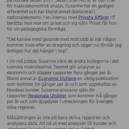
på Nordea sedan 2017. Sedan snart ett år är hon chef
för makroekonomisk analys. Susanne har en gedigen
erfarenhet och har bland annat doktorerat i
nationalekonomi. I en intervju med
Privata Affärer
berättar hon mer om priset och sig själv. Priset får hon
för sin pedagogiska förmåga.
”Det kanske mest givande med mitt jobb är när någon
kommer fram efter en dragning och säger: nu förstår jag
äntligen hur det hänger i hop”.
I sin roll jobbar Susanne nära de andra kollegorna i det
svenska makroteamet. Teamet gör analyser av
ekonomin och släpper rapporter flera gånger per år.
Bland annat är
Economic Outlook
en viktig publikation
som kommer tre gånger per år och som uppskattas av
Nordeas kunder. Susanne ansvarar själv för
rapporten
Regionala Utsikter
som kommer två gånger
per år och som djupdyker i utvecklingen för Sveriges
olika regioner.
Målsättningen är inte att bara skriva rapporter och
analysera data. Att nå ut med analysen till kunder och