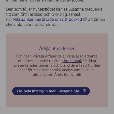
allmänhet är också en central del av jobbet.
Den som följer nyhetsflödet kan se Susanne medverka
titt som tätt i artiklar och tv-inslag, senast
när
Riksbanken berättade om sitt besked
att lämna
styrräntan vara oförändrad. .
Årliga utmärkelser
Tidningen Privata Affärer delar varje år ut ett antal
utmärkelser under rubriken
Årets bank
. Idag
presenterades vinnarna och bland dem finns Nordea
chef för makroekonomisk analys som tilldelas
utmärkelsen Årets Bankprofil
Läs hela intervjun med Susanne här