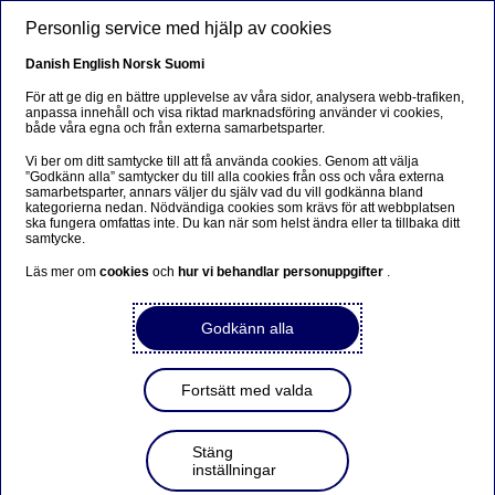
Hoppa till huvudinnehåll
Personlig service med hjälp av cookies
SV
Danish
English
Norsk
Suomi
För att ge dig en bättre upplevelse av våra sidor, analysera webb-trafiken,
anpassa innehåll och visa riktad marknadsföring använder vi cookies,
både våra egna och från externa samarbetsparter.
Om oss
Vi ber om ditt samtycke till att få använda cookies. Genom att välja
”Godkänn alla” samtycker du till alla cookies från oss och våra externa
Nordeas Susanne Spector
samarbetsparter, annars väljer du själv vad du vill godkänna bland
kategorierna nedan. Nödvändiga cookies som krävs för att webbplatsen
Årets Bankprofil 2023
ska fungera omfattas inte. Du kan när som helst ändra eller ta tillbaka ditt
samtycke.
Läs mer om
cookies
och
hur vi behandlar personuppgifter
.
2023-12-19
Godkänn alla
Tidningen Privata Affärer har utsett Nordeas chef
för makroekonomisk analys Susanne Spector till
Årets Bankprofil. Motiveringen lyder ”2023 var
Fortsätt med valda
makronyheter i allas mun – och plånbok. I
störtfloden av statistik står Susanne Spector och
tolkar vad som väntar härnäst för hushåll och
Stäng
företag i vår mikroekonomi”.
inställningar