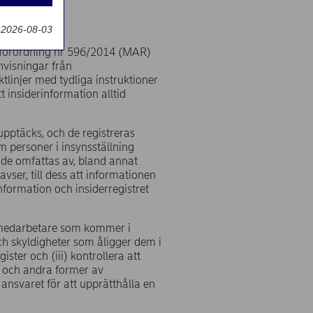
g
 2026-08-03
ksförordning nr 596/2014 (MAR)
nvisningar från
tlinjer med tydliga instruktioner
t insiderinformation alltid
n upptäcks, och de registreras
som personer i insynsställning
 de omfattas av, bland annat
vser, till dess att informationen
information och insiderregistret
a medarbetare som kommer i
ch skyldigheter som åligger dem i
ister och (iii) kontrollera att
el och andra former av
nsvaret för att upprätthålla en