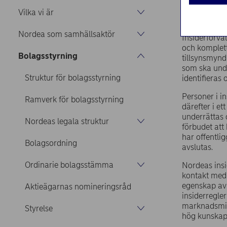
Hem
Om os
Vilka vi är
Nordea som samhällsaktör
Insiderförv
och komplett
Bolagsstyrning
tillsynsmynd
som ska unde
Struktur för bolagsstyrning
identifieras 
Personer i in
Ramverk för bolagsstyrning
därefter i et
underrättas 
Nordeas legala struktur
förbudet att
har offentlig
Bolagsordning
avslutas.
Ordinarie bolagsstämma
Nordeas insi
kontakt med 
egenskap av p
Aktieägarnas nomineringsråd
insiderregler
marknadsmiss
Styrelse
hög kunskaps