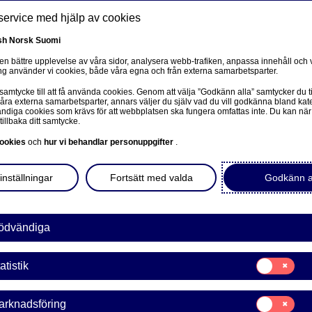
service med hjälp av cookies
sh
Norsk
Suomi
 en bättre upplevelse av våra sidor, analysera webb-trafiken, anpassa innehåll och v
g använder vi cookies, både våra egna och från externa samarbetsparter.
oss
 samtycke till att få använda cookies. Genom att välja ”Godkänn alla” samtycker du ti
Om oss
Investerare
Nyheter & insikter
Ka
våra externa samarbetsparter, annars väljer du själv vad du vill godkänna bland kat
diga cookies som krävs för att webbplatsen ska fungera omfattas inte. Du kan när
tillbaka ditt samtycke.
ookies
och
hur vi behandlar personuppgifter
.
inställningar
Fortsätt med valda
Godkänn a
ödvändiga
sivulle
Samtycke
atistik
för:
derförvaltning
Statistik
Samtycke
arknadsföring
för: