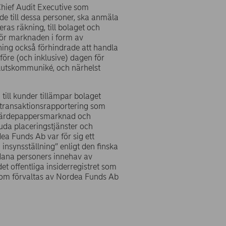
Chief Audit Executive som
de till dessa personer, ska anmäla
eras räkning, till bolaget och
för marknaden i form av
ning också förhindrade att handla
öre (och inklusive) dagen för
slutskommuniké, och närhelst
till kunder tillämpar bolaget
 transaktionsrapportering som
k Värdepappersmarknad och
juda placeringstjänster och
ea Funds Ab var för sig ett
 insynsställning” enligt den finska
ådana personers innehav av
et offentliga insiderregistret som
 som förvaltas av Nordea Funds Ab