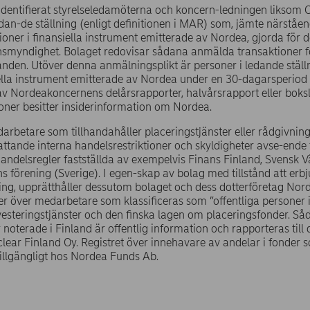
identifierat styrelseledamöterna och koncern-ledningen liksom 
edan-de ställning (enligt definitionen i MAR) som, jämte närståen
ioner i finansiella instrument emitterade av Nordea, gjorda för d
ynsmyndighet. Bolaget redovisar sådana anmälda transaktioner 
den. Utöver denna anmälningsplikt är personer i ledande ställ
lla instrument emitterade av Nordea under en 30-dagarsperiod f
av Nordeakoncernens delårsrapporter, halvårsrapport eller bok
ner besitter insiderinformation om Nordea.
arbetare som tillhandahåller placeringstjänster eller rådgivning 
tande interna handelsrestriktioner och skyldigheter avse-ende
handelsregler fastställda av exempelvis Finans Finland, Svens
 förening (Sverige). I egen-skap av bolag med tillstånd att erb
ing, upprätthåller dessutom bolaget och dess dotterföretag Nord
ter över medarbetare som klassificeras som ”offentliga personer i
esteringstjänster och den finska lagen om placeringsfonder. S
noterade i Finland är offentlig information och rapporteras till d
clear Finland Oy. Registret över innehavare av andelar i fonder
tillgängligt hos Nordea Funds Ab.