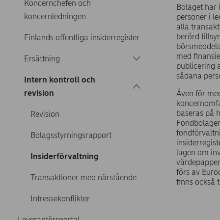
Koncernchefen och
Bolaget har 
koncernledningen
personer i l
alla transakt
berörd tills
Finlands offentliga insiderregister
börsmeddelan
med finansie
Ersättning
publicering 
sådana perso
Intern kontroll och
revision
Även för med
koncernomfat
baseras på 
Revision
Fondbolagens
fondförvaltn
Bolagsstyrningsrapport
insiderregis
lagen om inv
Insiderförvaltning
värdepapper 
förs av Euro
Transaktioner med närstående
finns också 
Intressekonflikter
Leverantörsportal