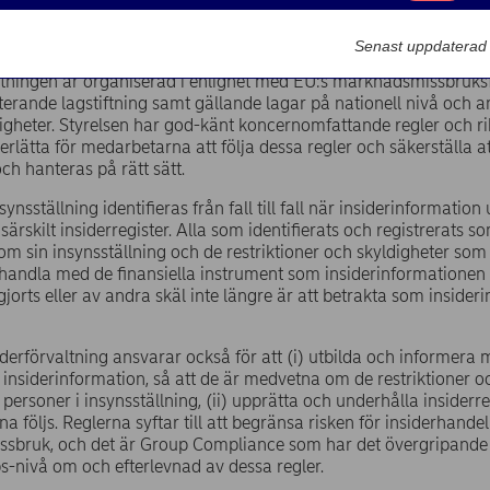
Marknadsförin
s
Bolagsstyrning
Intern kontroll och revision
Insiderförvaltning
Senast uppdaterad
altningen är organiserad i enlighet med EU:s marknadsmissbru
erande lagstiftning samt gällande lagar på nationell nivå och a
igheter. Styrelsen har god-känt koncernomfattande regler och rik
rlätta för medarbetarna att följa dessa regler och säkerställa at
och hanteras på rätt sätt.
synsställning identifieras från fall till fall när insiderinformatio
t särskilt insiderregister. Alla som identifierats och registrerats 
om sin insynsställning och de restriktioner och skyldigheter som
 handla med de finansiella instrument som insiderinformationen a
gjorts eller av andra skäl inte längre är att betrakta som insider
derförvaltning ansvarar också för att (i) utbilda och informer
insiderinformation, så att de är medvetna om de restriktioner o
ersoner i insynsställning, (ii) upprätta och underhålla insiderreg
na följs. Reglerna syftar till att begränsa risken för insiderhand
bruk, och det är Group Compliance som har det övergripande a
-nivå om och efterlevnad av dessa regler.