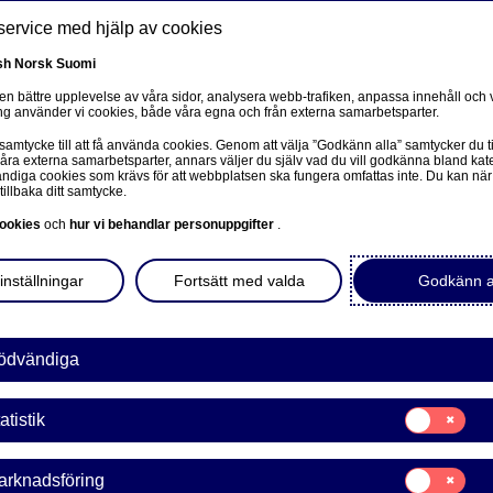
service med hjälp av cookies
sh
Norsk
Suomi
 en bättre upplevelse av våra sidor, analysera webb-trafiken, anpassa innehåll och v
g använder vi cookies, både våra egna och från externa samarbetsparter.
oss
 samtycke till att få använda cookies. Genom att välja ”Godkänn alla” samtycker du ti
Om oss
Investerare
Nyheter & insikter
Ka
våra externa samarbetsparter, annars väljer du själv vad du vill godkänna bland kat
diga cookies som krävs för att webbplatsen ska fungera omfattas inte. Du kan när
tillbaka ditt samtycke.
ookies
och
hur vi behandlar personuppgifter
.
inställningar
Fortsätt med valda
Godkänn a
en to a related page.
ödvändiga
Samtycke
atistik
för:
räff: Åt vilket håll rör sig b
Statistik
Samtycke
arknadsföring
för: