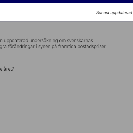
Marknadsförin
Senast uppdaterad
en uppdaterad undersökning om svenskarnas
ra förändringar i synen på framtida bostadspriser
e året?