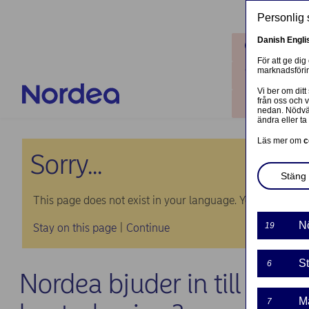
Hoppa till huvudinnehåll
Personlig 
Danish
Engli
Platser
För att ge dig
marknadsförin
Kontakta 
Vi ber om ditt
från oss och 
Logga in
nedan. Nödvän
ändra eller ta 
Läs mer om
c
Sorry...
Stäng 
This page does not exist in your language. You will be tak
N
19
Stay on this page
|
Continue
St
6
Nordea bjuder in till presst
M
7