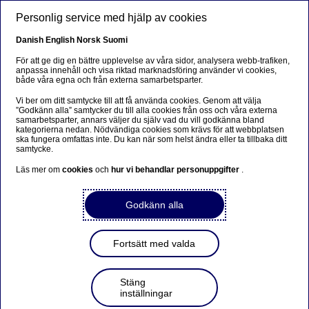
Hoppa till huvudinnehåll
Personlig service med hjälp av cookies
SV
Danish
English
Norsk
Suomi
För att ge dig en bättre upplevelse av våra sidor, analysera webb-trafiken,
anpassa innehåll och visa riktad marknadsföring använder vi cookies,
både våra egna och från externa samarbetsparter.
Nordea bjuder in till
Vi ber om ditt samtycke till att få använda cookies. Genom att välja
pressträff: Hur är
”Godkänn alla” samtycker du till alla cookies från oss och våra externa
samarbetsparter, annars väljer du själv vad du vill godkänna bland
temperaturen i svensk
kategorierna nedan. Nödvändiga cookies som krävs för att webbplatsen
ska fungera omfattas inte. Du kan när som helst ändra eller ta tillbaka ditt
ekonomi inför riksdagsvalet?
samtycke.
Läs mer om
cookies
och
hur vi behandlar personuppgifter
.
Pressmeddelande | 2014-05-30 11:51
Godkänn alla
Nordeas
chefekonom Annika Winsth
presenterar
Fortsätt med valda
bankens konjunkturprognos.
Tid:
Onsdagen den 4 juni klockan 9.15
Stäng
Plats:
Nordea, Smålandsgatan 17, Stockholm
inställningar