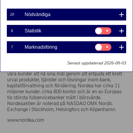
Rapporten kommer att finnas tillgänglig från och med
klockan 9.00 i lokalen samt på nordea.com/se.
Nödvändiga
20
Pressträffen är endast öppen för media.
Välkommen!
Samtycke
Statistik
6
för:
Statistik
För ytterligare information:
Ragnar Roos, tf informationschef 076 7876984
Samtycke
Marknadsföring
7
för:
Marknadsföring
Nordeas vision är att vara en ”great European bank”,
erkänd för sina medarbetare, som skapar betydande
Senast uppdaterad 2026-08-03
värde för kunder och aktieägare. Vi gör det möjligt för
våra kunder att nå sina mål genom att erbjuda ett brett
urval produkter, tjänster och lösningar inom bank,
kapitalförvaltning och försäkring. Nordea har cirka 11
miljoner kunder, cirka 800 kontor och är en av Europas
tio största fullservicebanker mätt i börsvärde.
Nordeaaktien är noterad på NASDAQ OMX Nordic
Exchange i Stockholm, Helsingfors och Köpenhamn.
www.nordea.com