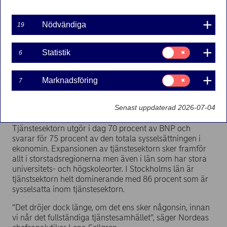
Om nuvarande trender fortsätter kommer tjänstesektorn
att expandera ytterligare och utgöra en allt större del av
Nödvändiga
19
ekonomin. Men Sverige har också en livskraftig industri
som fortsätter att leva vidare.
Samtycke
Statistik
6
för:
Även om industrins bidrag till BNP minskar, samtidigt
Statistik
som allt färre arbetar inom industrin, fortsätter
Samtycke
industriproduktionen att öka. De regioner där industrin i
Marknadsföring
7
för:
dag har en stark ställning kommer sannolikt befästa sina
Marknadsföring
positioner, medan andra delar av landet troligen får se
Senast uppdaterad 2026-07-04
en fortsatt avindustrialisering.
Tjänstesektorn utgör i dag 70 procent av BNP och
svarar för 75 procent av den totala sysselsättningen i
ekonomin. Expansionen av tjänstesektorn sker framför
allt i storstadsregionerna men även i län som har stora
universitets- och högskoleorter. I Stockholms län är
tjänstsektorn helt dominerande med 86 procent som är
sysselsatta inom tjänstesektorn.
”Det dröjer dock länge, om det ens sker någonsin, innan
vi når det fullständiga tjänstesamhället”, säger Nordeas