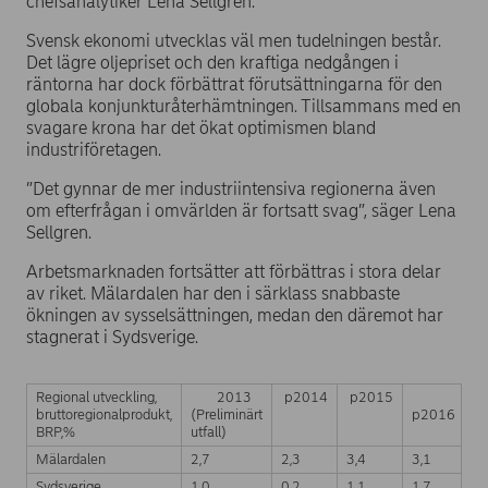
chefsanalytiker Lena Sellgren.
Svensk ekonomi utvecklas väl men tudelningen består.
Det lägre oljepriset och den kraftiga nedgången i
räntorna har dock förbättrat förutsättningarna för den
globala konjunkturåterhämtningen. Tillsammans med en
svagare krona har det ökat optimismen bland
industriföretagen.
”Det gynnar de mer industriintensiva regionerna även
om efterfrågan i omvärlden är fortsatt svag”, säger Lena
Sellgren.
Arbetsmarknaden fortsätter att förbättras i stora delar
av riket. Mälardalen har den i särklass snabbaste
ökningen av sysselsättningen, medan den däremot har
stagnerat i Sydsverige.
Regional utveckling,
2013
p2014
p2015
bruttoregionalprodukt,
(Preliminärt
p2016
BRP,%
utfall)
Mälardalen
2,7
2,3
3,4
3,1
Sydsverige
1,0
0,2
1,1
1,7