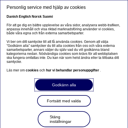
Hoppa till huvudinnehåll
Personlig service med hjälp av cookies
SV
Danish
English
Norsk
Suomi
För att ge dig en bättre upplevelse av våra sidor, analysera webb-trafiken,
anpassa innehåll och visa riktad marknadsföring använder vi cookies,
både våra egna och från externa samarbetsparter.
Beklager...
Vi ber om ditt samtycke till att få använda cookies. Genom att välja
”Godkänn alla” samtycker du till alla cookies från oss och våra externa
Siden findes desværre ikke på dansk
samarbetsparter, annars väljer du själv vad du vill godkänna bland
kategorierna nedan. Nödvändiga cookies som krävs för att webbplatsen
ska fungera omfattas inte. Du kan när som helst ändra eller ta tillbaka ditt
Bliv på siden
|
Fortsæt til en relateret side på dansk
samtycke.
Läs mer om
cookies
och
hur vi behandlar personuppgifter
.
Godkänn alla
Regional konjunkturrapport:
Industrin lever vidare
Fortsätt med valda
Stäng
Pressmeddelande | 2015-02-10 09:00
inställningar