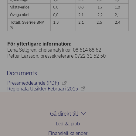
Västsverige
0,8
0,8
1,7
1,8
Övriga riket
0,0
2,1
2,2
2,1
Totalt, Sverige BNP
1,3
2,1
2,5
2,4
%
För ytterligare information:
Lena Sellgren, chefsanalytiker, 08 614 88 62
Petter Larsson, pressekreterare 0722 31 52 50
Documents
Pressmeddelande (PDF)
Regionala Utsikter Februari 2015
Gå direkt till
Lediga jobb
Finansiell kalender