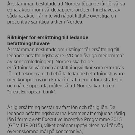
Årsstämman beslutade att Nordea löpande får förvärva
egna aktier inom värdepappersrörelsen. Innehavet av
sådana aktier får inte vid något tillfälle överstiga en
procent av samtliga aktier i Nordea.
Riktlinjer för ersättning till ledande
befattningshavare
Årsstämman beslutade om riktlinjer för ersättning till
ledande befattningshavare (VD och övriga medlemmar
av koncernledningen). Nordea ska ha de
ersättningsnivåer och anställningsvillkor som erfordras
för att rekrytera och behålla ledande befattningshavare
med kompetens och kapacitet att genomföra strategin
och nå de uppsatta målen så att Nordea kan bli en
”great European bank”.
Årlig ersättning består av fast lön och rörlig lön. De
ledande befattningshavarna kommer att erbjudas rörlig
lön i form av ett Executive Incentive Programme 2015
(GEM EIP 2015), vilket belönar uppfyllelsen av i förväg
överenskomna mål på koncernnivå,