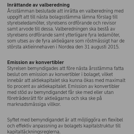
Inrättande av valberedning
Årsstämman beslutade att inrätta en valberedning med
uppgift att till nästa bolagsstämma lämna förslag till
styrelseledamöter, styrelsens ordförande och revisor
samt arvode till dessa. Valberedningen ska bestå av
styrelsens ordförande samt ytterligare fyra ledamöter,
som utses av de fyra aktieägare som röstmässigt har de
största aktieinnehaven i Nordea den 31 augusti 2015.
Emission av konvertibler
Styrelsen bemyndigades att före nästa årsstämma fatta
beslut om emission av konvertibler i bolaget, vilket
innebär att aktiekapitalet ska kunna ökas med maximalt
tio procent av aktiekapitalet. Emission av konvertibler
med stöd av bemyndigandet får ske med eller utan
företrädesrätt för aktieägarna och ska ske på
marknadsmässiga villkor.
Syftet med bemyndigandet är att möjliggöra en flexibel
och effektiv anpassning av bolagets kapitalstruktur till
kapitaltäckningsreglerna.