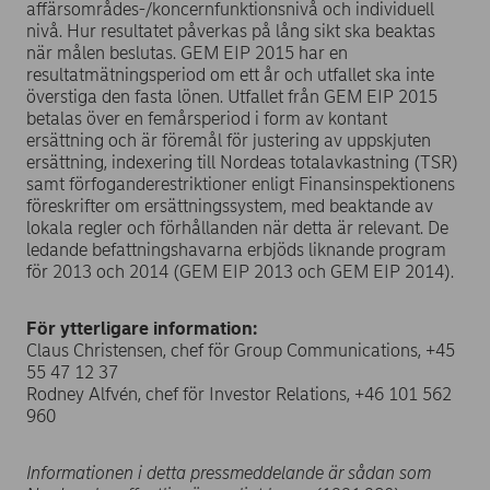
affärsområdes-/koncernfunktionsnivå och individuell
nivå. Hur resultatet påverkas på lång sikt ska beaktas
när målen beslutas. GEM EIP 2015 har en
resultatmätningsperiod om ett år och utfallet ska inte
överstiga den fasta lönen. Utfallet från GEM EIP 2015
betalas över en femårsperiod i form av kontant
ersättning och är föremål för justering av uppskjuten
ersättning, indexering till Nordeas totalavkastning (TSR)
samt förfoganderestriktioner enligt Finansinspektionens
föreskrifter om ersättningssystem, med beaktande av
lokala regler och förhållanden när detta är relevant. De
ledande befattningshavarna erbjöds liknande program
för 2013 och 2014 (GEM EIP 2013 och GEM EIP 2014).
För ytterligare information:
Claus Christensen, chef för Group Communications, +45
55 47 12 37
Rodney Alfvén, chef för Investor Relations, +46 101 562
960
Informationen i detta pressmeddelande är sådan som