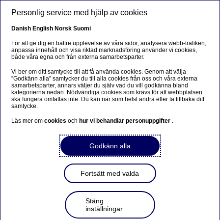
Hoppa till huvudinnehåll
Personlig service med hjälp av cookies
SV
Danish
English
Norsk
Suomi
Beslut av Nordeas
För att ge dig en bättre upplevelse av våra sidor, analysera webb-trafiken,
anpassa innehåll och visa riktad marknadsföring använder vi cookies,
årsstämma 2015
både våra egna och från externa samarbetsparter.
Vi ber om ditt samtycke till att få använda cookies. Genom att välja
”Godkänn alla” samtycker du till alla cookies från oss och våra externa
samarbetsparter, annars väljer du själv vad du vill godkänna bland
| 2015-03-19 17:00
kategorierna nedan. Nödvändiga cookies som krävs för att webbplatsen
ska fungera omfattas inte. Du kan när som helst ändra eller ta tillbaka ditt
samtycke.
Val av styrelse
Läs mer om
cookies
och
hur vi behandlar personuppgifter
.
Björn Wahlroos, Marie Ehrling, Tom Knutzen, Robin
Lawther, Lars G Nordström, Sarah Russell och Kari
Stadigh omvaldes till styrelseledamöter till nästa
Godkänn alla
årsstämma och Silvija Seres och Birger Steen valdes till
nya styrelseledamöter för samma tid. Björn Wahlroos
omvaldes till styrelsens ordförande.
Fortsätt med valda
Vid det efterföljande konstituerande
Stäng
styrelsesammanträdet valdes Marie Ehrling till
inställningar
styrelsens vice ordförande samt informerades det om att