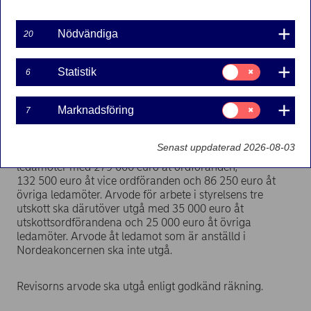
följande personer är arbetstagarledamöter: Kari Ahola
(suppleant), Toni H. Madsen, Lars Oddestad och Hans
Nödvändiga
20
Christian Riise.
Samtycke
Statistik
6
Val av revisor
för:
Öhrlings PricewaterhouseCoopers AB valdes till revisor
Statistik
till nästa årsstämma.
Samtycke
Marknadsföring
7
för:
Marknadsföring
Arvode
Senast uppdaterad 2026-08-03
Årsstämman beslutade om arvode åt styrelsens
ledamöter med 279 000 euro åt ordföranden,
132 500 euro åt vice ordföranden och 86 250 euro åt
övriga ledamöter. Arvode för arbete i styrelsens tre
utskott ska därutöver utgå med 35 000 euro åt
utskottsordförandena och 25 000 euro åt övriga
ledamöter. Arvode åt ledamot som är anställd i
Nordeakoncernen ska inte utgå.
Revisorns arvode ska utgå enligt godkänd räkning.