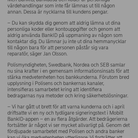
värdehandlingar som inte får lämnas ut till någon
annan. Dessa är nycklarna till kundens pengar.
– Du kan skydda dig genom att aldrig lämna ut dina
personliga koder eller kontouppgifter och genom att
aldrig använda BankID på uppmaning av någon som
kontaktar dig. Du lämnar ju inte ut dina hemmanycklar
till någon bara för att personen påstår sig vara
reparatör, säger Jan Olsson.
Polismyndigheten, Swedbank, Nordea och SEB samlar
nu sina krafter i en gemensam informationsinsats för att
stärka medvetenheten hos bankkunderna. Förutom bred
upplysning i Polisens och bankernas kanaler,
intensifieras samarbetet kring att identifiera
bedragarnas nya metoder och kring säkerhetslösningar.
– Vi har gått ut brett för att varna kunderna och i april
driftsatte vi en ny och tydligare signeringstext i Mobilt
BankID-appen – en av flera åtgärder. Att bedrägerierna
fortsätter är något vi ser mycket allvarligt på. Genom det
fördjupade samarbetet med Polisen och andra banker
kan vi öka medvetenheten ytterligare. Vi fortsätter att