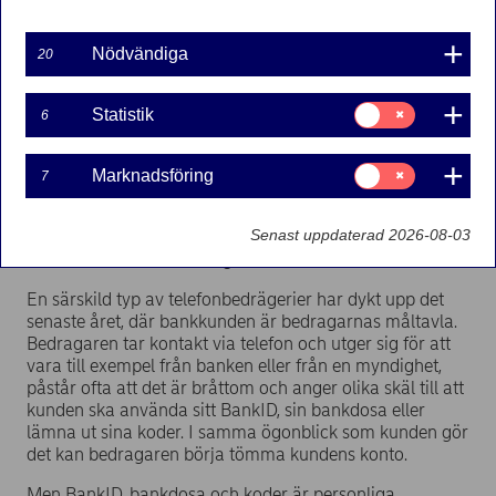
bankärenden skötas snabbt och smidigt via internet eller
mobilen, något bankkunderna uppskattar. Men i takt
Nödvändiga
20
med digitaliseringen förändras också brottsligheten.
Bedragare kommer på nya sätt att lura till sig pengar.
Samtycke
Statistik
6
– Internet är ett verktyg i princip alla bedrägerier som
för:
Statistik
sker i dag. Det totala antalet anmälda bedrägeribrott har
fördubblats på några år och ligger i dag på över
Samtycke
Marknadsföring
7
för:
200 000 per år. Alla myndigheter och organisationer
Marknadsföring
drabbas. Även bankerna är utsatta, även om det är en
Senast uppdaterad 2026-08-03
liten del av det, säger Jan Olsson, nationell expert vid
Polisens nationella bedrägericenter.
En särskild typ av telefonbedrägerier har dykt upp det
senaste året, där bankkunden är bedragarnas måltavla.
Bedragaren tar kontakt via telefon och utger sig för att
vara till exempel från banken eller från en myndighet,
påstår ofta att det är bråttom och anger olika skäl till att
kunden ska använda sitt BankID, sin bankdosa eller
lämna ut sina koder. I samma ögonblick som kunden gör
det kan bedragaren börja tömma kundens konto.
Men BankID, bankdosa och koder är personliga