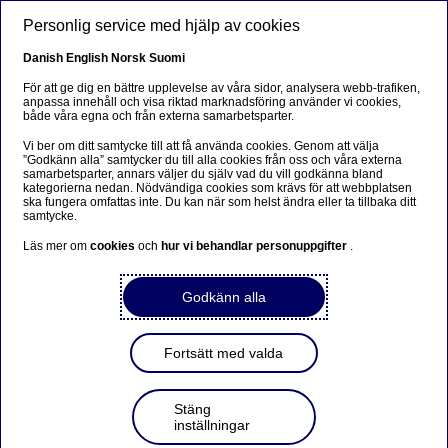
Hoppa till huvudinnehåll
Personlig service med hjälp av cookies
SV
Danish
English
Norsk
Suomi
För att ge dig en bättre upplevelse av våra sidor, analysera webb-trafiken,
anpassa innehåll och visa riktad marknadsföring använder vi cookies,
både våra egna och från externa samarbetsparter.
Banker och Polisen i
Vi ber om ditt samtycke till att få använda cookies. Genom att välja
gemensam insats mot
”Godkänn alla” samtycker du till alla cookies från oss och våra externa
samarbetsparter, annars väljer du själv vad du vill godkänna bland
bedrägerier
kategorierna nedan. Nödvändiga cookies som krävs för att webbplatsen
ska fungera omfattas inte. Du kan när som helst ändra eller ta tillbaka ditt
samtycke.
Läs mer om
cookies
och
hur vi behandlar personuppgifter
.
Pressmeddelande | 2018-05-14 09:00
Godkänn alla
Som ett led i vågen av telefonbedrägerier
genomför nu Polismyndigheten tillsammans med
Swedbank, Nordea och SEB en gemensam
Fortsätt med valda
informationsinsats för att öka medvetenheten hos
bankkunderna. Dessutom intensifieras samarbetet
kring säkerhetslösningar.
Stäng
inställningar
Samhället digitaliseras i snabb takt. Numera kan