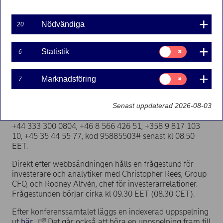
Pressmeddelande | 2019-07-08 13:10
Nödvändiga
20
Rapporten publiceras cirka kl 07.30 EET (06.30 CET).
Samtycke
Statistik
6
för:
Webbsändning
Statistik
Tid: kl 09.00 EET (08.00 CET). Vd och koncernchef
Samtycke
Casper von Koskull presenterar resultatet.
Marknadsföring
7
för:
Marknadsföring
För att följa webbsändningen, vänligen använd
länken
till webbsändningen
eller ring ett av följande
Senast uppdaterad 2026-08-03
nummer:
+44 333 300 0804, +46 8 566 426 51, +358 9 817 103
10, +45 35 44 55 77, kod 95885503# senast kl 08.50
EET.
Direkt efter webbsändningen hålls en frågestund för
investerare och analytiker med Christopher Rees, Group
CFO, och Rodney Alfvén, chef för investerarrelationer.
Frågestunden börjar cirka kl 09.30 EET (08.30 CET).
Efter konferenssamtalet läggs en indexerad uppspelning
ut
här.
Det går också att höra en uppspelning fram till