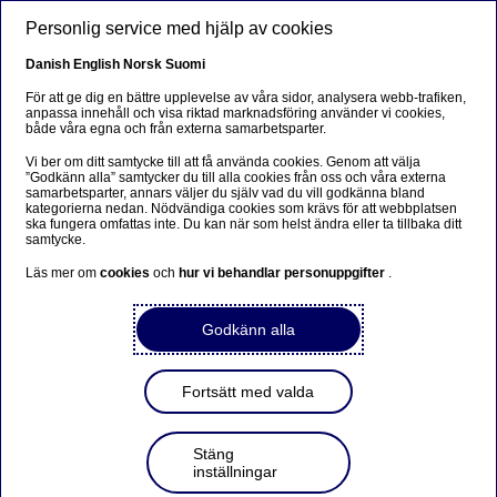
Hoppa till huvudinnehåll
Personlig service med hjälp av cookies
SV
Danish
English
Norsk
Suomi
För att ge dig en bättre upplevelse av våra sidor, analysera webb-trafiken,
anpassa innehåll och visa riktad marknadsföring använder vi cookies,
både våra egna och från externa samarbetsparter.
Beklager...
Vi ber om ditt samtycke till att få använda cookies. Genom att välja
”Godkänn alla” samtycker du till alla cookies från oss och våra externa
Siden findes desværre ikke på dansk
samarbetsparter, annars väljer du själv vad du vill godkänna bland
kategorierna nedan. Nödvändiga cookies som krävs för att webbplatsen
ska fungera omfattas inte. Du kan när som helst ändra eller ta tillbaka ditt
Bliv på siden
|
Fortsæt til en relateret side på dansk
samtycke.
Läs mer om
cookies
och
hur vi behandlar personuppgifter
.
Godkänn alla
Nordea presenterar
resultatet för andra kvartalet
Fortsätt med valda
2019 torsdagen den 18 juli
2019
Stäng
inställningar