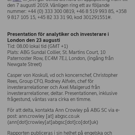
den 7 augusti 2019. Vänligen ring ett av följande
nummer: +44 (0) 333 300 0819, +46 8 519 993 85, +358
9 817 105 15, +45 82 33 31 90, kod 301291551#.
Presentation för analytiker och investerare i
London den 23 augusti
Tid: 08.00 lokal tid (GMT +1)
Plats: ABG Sundal Collier, St. Martins Court, 10
Paternoster Row, EC4M 7EJ, London, (ingång från
Newgate Street)
Casper von Koskull, vd och koncernchef, Christopher
Rees, Group CFO, Rodney Alfvén, chef för
investerarrelationer och Axel Malgerud från
investerarrelationer, deltar. Presentationen, inklusive
frågestund, väntas vara cirka en timme.
För att delta, kontakta Ann Crowley
på ABG SC via e-
post:
ann.crowley
[at]
abgsc.co.uk
(ann[dot]crowley[at]abgsc[dot]co[dot]uk)
Rapporten publiceras i sin helhet på engelska och