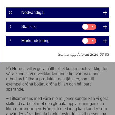
Nödvändiga
20
Pressmeddelande | 2019-12-10 08:00
Samtycke
Statistik
6
Nordeakunder kan nu enkelt följa sitt personliga
för:
Statistik
koldioxidavtryck direkt i Nordeas digitala
banktjänster. Den nya funktionen visar
Samtycke
Marknadsföring
7
för:
klimatpåverkan från den dagliga konsumtionen, när
Marknadsföring
kunden använder sitt betalkort. Det hjälper
kunderna att göra mer hållbara val i vardagen och
Senast uppdaterad 2026-08-03
på så vis bidra positivt till miljön.
På Nordea vill vi göra hållbarhet konkret och verkligt för
våra kunder. Vi utvecklar kontinuerligt vårt växande
utbud av hållbara produkter och tjänster, som till
exempel gröna bolån, gröna billån och hållbart
sparande.
– Tillsammans med våra nio miljoner kunder kan vi göra
skillnad i arbetet mot den globala uppvärmningen och
klimatförändringen. Från och med idag kan kunder som
använder våra digitala banktjänster följa sitt personliga