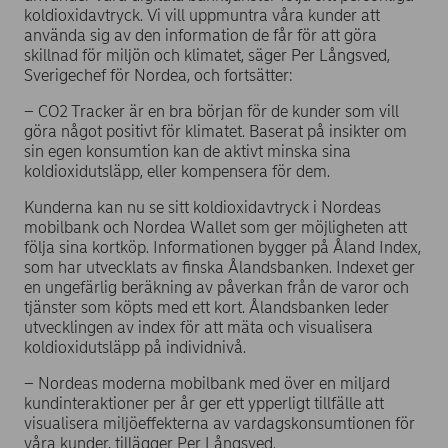
koldioxidavtryck. Vi vill uppmuntra våra kunder att
använda sig av den information de får för att göra
skillnad för miljön och klimatet, säger Per Långsved,
Sverigechef för Nordea, och fortsätter:
– CO2 Tracker är en bra början för de kunder som vill
göra något positivt för klimatet. Baserat på insikter om
sin egen konsumtion kan de aktivt minska sina
koldioxidutsläpp, eller kompensera för dem.
Kunderna kan nu se sitt koldioxidavtryck i Nordeas
mobilbank och Nordea Wallet som ger möjligheten att
följa sina kortköp. Informationen bygger på Åland Index,
som har utvecklats av finska Ålandsbanken. Indexet ger
en ungefärlig beräkning av påverkan från de varor och
tjänster som köpts med ett kort. Ålandsbanken leder
utvecklingen av index för att mäta och visualisera
koldioxidutsläpp på individnivå.
– Nordeas moderna mobilbank med över en miljard
kundinteraktioner per år ger ett ypperligt tillfälle att
visualisera miljöeffekterna av vardagskonsumtionen för
våra kunder, tillägger Per Långsved.