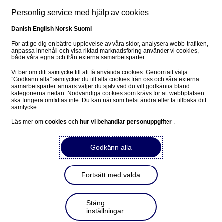
Hoppa till huvudinnehåll
Personlig service med hjälp av cookies
SV
Danish
English
Norsk
Suomi
För att ge dig en bättre upplevelse av våra sidor, analysera webb-trafiken,
anpassa innehåll och visa riktad marknadsföring använder vi cookies,
både våra egna och från externa samarbetsparter.
Beklager...
Vi ber om ditt samtycke till att få använda cookies. Genom att välja
”Godkänn alla” samtycker du till alla cookies från oss och våra externa
Siden findes desværre ikke på dansk
samarbetsparter, annars väljer du själv vad du vill godkänna bland
kategorierna nedan. Nödvändiga cookies som krävs för att webbplatsen
ska fungera omfattas inte. Du kan när som helst ändra eller ta tillbaka ditt
Bliv på siden
|
Fortsæt til en relateret side på dansk
samtycke.
Läs mer om
cookies
och
hur vi behandlar personuppgifter
.
Godkänn alla
Tre miljoner kunder kan nu
se sitt personliga
Fortsätt med valda
koldioxidavtryck via
Nordeas digitala
Stäng
inställningar
banktjänster