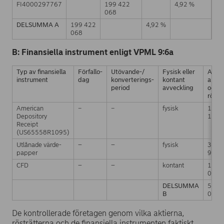
FI4000297767
199 422
4,92 %
068
DELSUMMA A
199 422
4,92 %
068
B: Finansiella instrument enligt VPML 9:6a
Typ av finansiella
Förfallo-
Utövande-/
Fysisk eller
Antal
instrument
dag
konverterings-
kontant
aktie
period
avveckling
och
röste
American
−
−
fysisk
1 29
Depository
132
Receipt
(US65558R1095)
Utlånade värde-
–
–
fysisk
3 23
papper
935
CFD
–
–
kontant
1 22
017
DELSUMMA
5 74
B
084
De kontrollerade företagen genom vilka aktierna,
rösträtterna och de finansiella instrumenten faktiskt