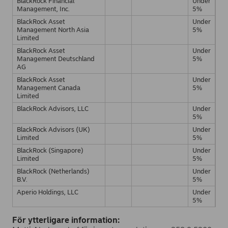
BlackRock Financial
Under
Management, Inc.
5%
BlackRock Asset
Under
Management North Asia
5%
Limited
BlackRock Asset
Under
Management Deutschland
5%
AG
BlackRock Asset
Under
Management Canada
5%
Limited
BlackRock Advisors, LLC
Under
5%
BlackRock Advisors (UK)
Under
Limited
5%
BlackRock (Singapore)
Under
Limited
5%
BlackRock (Netherlands)
Under
B.V.
5%
Aperio Holdings, LLC
Under
5%
För ytterligare information: