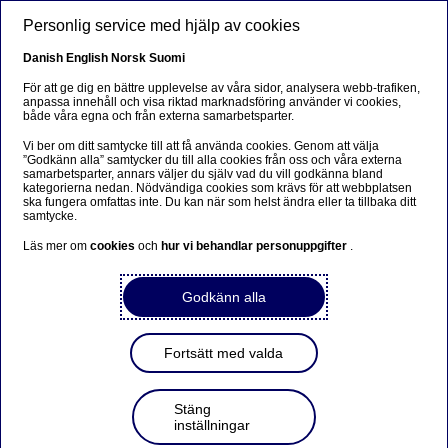
Hoppa till huvudinnehåll
Personlig service med hjälp av cookies
SV
Danish
English
Norsk
Suomi
För att ge dig en bättre upplevelse av våra sidor, analysera webb-trafiken,
anpassa innehåll och visa riktad marknadsföring använder vi cookies,
både våra egna och från externa samarbetsparter.
Beklager...
Vi ber om ditt samtycke till att få använda cookies. Genom att välja
”Godkänn alla” samtycker du till alla cookies från oss och våra externa
Siden findes desværre ikke på dansk
samarbetsparter, annars väljer du själv vad du vill godkänna bland
kategorierna nedan. Nödvändiga cookies som krävs för att webbplatsen
ska fungera omfattas inte. Du kan när som helst ändra eller ta tillbaka ditt
Bliv på siden
|
Fortsæt til en relateret side på dansk
samtycke.
Läs mer om
cookies
och
hur vi behandlar personuppgifter
.
Godkänn alla
Nordea Bank Abp:
Flaggningsanmälan i
Fortsätt med valda
enlighet med kapitel 9,
paragraf 10 i finska
Stäng
inställningar
värdepappersmarknadslagen