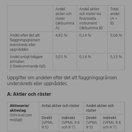
Andel
Andel aktier
Total
aktier och
och röster via
andel
röster
finansiella
(A +
(delsumma
instrument
B)
A)
(delsumma B)
Andel efter det att
4,92 %
0,14 %
5,06 %
flaggningsgränsen
överskreds eller
uppnåddes
Andel enligt tidigare
5,01 %
0,14 %
5,15 %
anmälan
(i förekommande fall)
Uppgifter om andelen efter det att flaggningsgränsen
underskreds eller uppnåddes:
A: Aktier och röster
Aktieserie/
Antal aktier och röster
Andel aktier och
aktieslag
röster
ISIN-kod (om
Direkt
Indirekt
Direkt
Indirekt
möjligt)
(VPML
(VPML 9:6
(VPML
(VPML 9:6
9:5)
och 9:7)
9:5)
och 9:7)