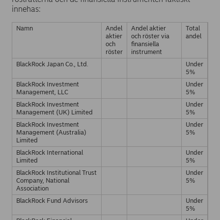
innehas:
Namn
Andel
Andel aktier
Total
aktier
och röster via
andel
och
finansiella
röster
instrument
BlackRock Japan Co., Ltd.
Under
5%
BlackRock Investment
Under
Management, LLC
5%
BlackRock Investment
Under
Management (UK) Limited
5%
BlackRock Investment
Under
Management (Australia)
5%
Limited
BlackRock International
Under
Limited
5%
BlackRock Institutional Trust
Under
Company, National
5%
Association
BlackRock Fund Advisors
Under
5%