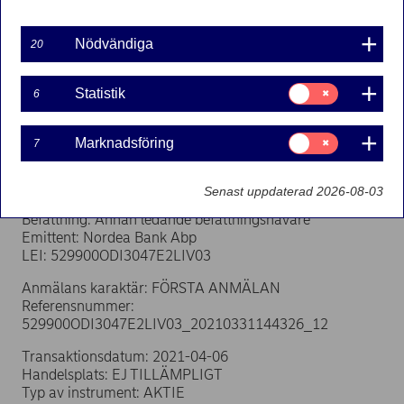
Nödvändiga
Nordea Bank Abp
20
Börsmeddelande – Transaktioner utförda av personer i
ledande ställning
Samtycke
Statistik
6
6 april 2021, kl 20.00 EET
för:
Statistik
Anmälan om transaktioner enligt artikel 19 i EU:s
Samtycke
Marknadsföring
7
marknadsmissbruksförordning
för:
Marknadsföring
Anmälningsskyldig
Senast uppdaterad 2026-08-03
Namn: Ekman, Erik
Befattning: Annan ledande befattningshavare
Emittent: Nordea Bank Abp
LEI: 529900ODI3047E2LIV03
Anmälans karaktär: FÖRSTA ANMÄLAN
Referensnummer:
529900ODI3047E2LIV03_20210331144326_12
Transaktionsdatum: 2021-04-06
Handelsplats: EJ TILLÄMPLIGT
Typ av instrument: AKTIE