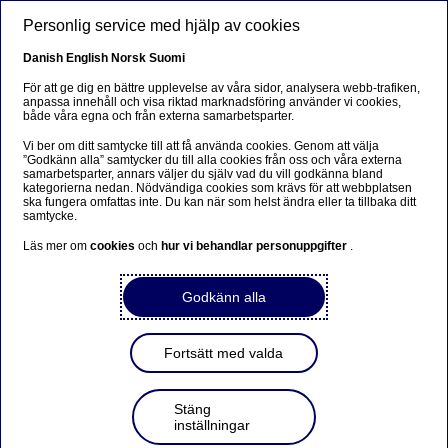
Hoppa till huvudinnehåll
Personlig service med hjälp av cookies
SV
Danish
English
Norsk
Suomi
För att ge dig en bättre upplevelse av våra sidor, analysera webb-trafiken,
anpassa innehåll och visa riktad marknadsföring använder vi cookies,
både våra egna och från externa samarbetsparter.
Beklager...
Vi ber om ditt samtycke till att få använda cookies. Genom att välja
”Godkänn alla” samtycker du till alla cookies från oss och våra externa
Siden findes desværre ikke på dansk
samarbetsparter, annars väljer du själv vad du vill godkänna bland
kategorierna nedan. Nödvändiga cookies som krävs för att webbplatsen
ska fungera omfattas inte. Du kan när som helst ändra eller ta tillbaka ditt
Bliv på siden
|
Fortsæt til en relateret side på dansk
samtycke.
Läs mer om
cookies
och
hur vi behandlar personuppgifter
.
Godkänn alla
Transaktioner utförda av
personer i ledande ställning
Fortsätt med valda
– Ekman
Stäng
inställningar
Ledningens transaktioner | 2021-04-06 19:00