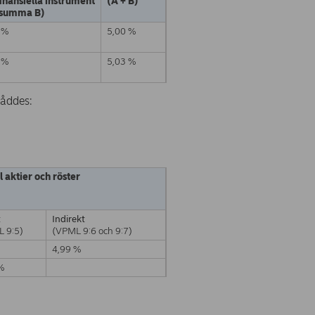
finansiella instrument
(A + B)
lsumma B)
 %
5,00 %
 %
5,03 %
nåddes:
 aktier och röster
t
Indirekt
 9:5)
(VPML 9:6 och 9:7)
4,99 %
%