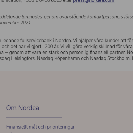
nication, +358 1 0416 8023 eller
press@nordea.com
ddelande lämnades, genom ovanstående kontaktpersoners försorg
november 2021.
 ledande fullservicebank i Norden. Vi hjälper våra kunder att f
och det har vi gjort i 200 år. Vi vill göra verklig skillnad för vå
 – genom att vara en stark och personlig finansiell partner. N
sdaq Helsingfors, Nasdaq Köpenhamn och Nasdaq Stockholm. 
Om Nordea
Finansiellt mål och prioriteringar