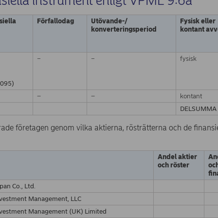
nsiella instrument enligt VPML 9:6a
siella
Förfallodag
Utövande-/
Fysisk eller
konverteringsperiod
kontant avv
−
−
fysisk
095)
–
–
kontant
DELSUMMA
rade företagen genom vilka aktierna, rösträtterna och de finansi
Andel aktier
An
och röster
och
fin
pan Co., Ltd.
nvestment Management, LLC
nvestment Management (UK) Limited