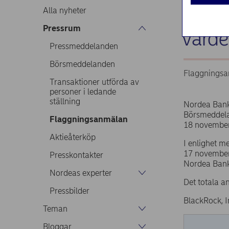
enlig
Alla nyheter
Pressrum
värd
Pressmeddelanden
Börsmeddelanden
Flaggningsa
Transaktioner utförda av
personer i ledande
ställning
Nordea Ban
Börsmeddel
Flaggningsanmälan
18 november
Aktieåterköp
I enlighet 
17 november 
Presskontakter
Nordea Bank
Nordeas experter
Det totala a
Pressbilder
BlackRock, I
Teman
Bloggar