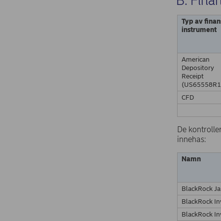
B: Fina
Typ av finan
instrument
American
Depository
Receipt
(US65558R1
CFD
De kontrolle
innehas:
Namn
BlackRock Ja
BlackRock I
BlackRock I