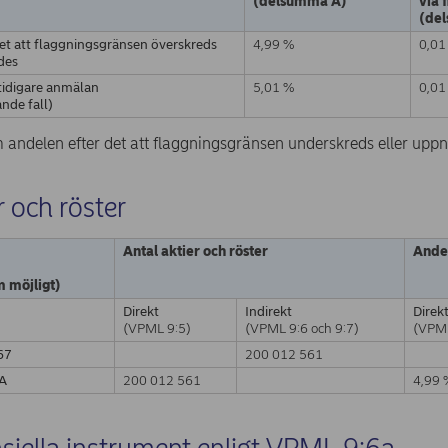
(delsumma A)
via 
(de
det att flaggningsgränsen överskreds
4,99 %
0,01
des
 tidigare anmälan
5,01 %
0,01
nde fall)
 andelen efter det att flaggningsgränsen underskreds eller upp
r och röster
Antal aktier och röster
Andel
m möjligt)
Direkt
Indirekt
Direk
(VPML 9:5)
(VPML 9:6 och 9:7)
(VPML
67
200 012 561
A
200 012 561
4,99 