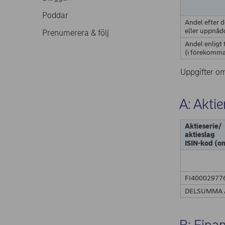
Poddar
Andel efter 
eller uppnåd
Prenumerera & följ
Andel enligt
(i förekomma
Uppgifter om
A: Aktie
Aktieserie/
aktieslag
ISIN-kod (o
FI40002977
DELSUMMA 