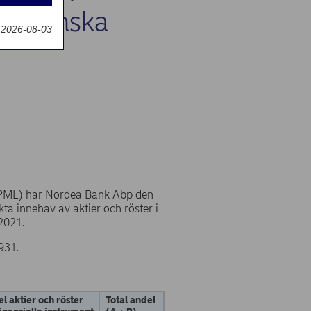
g
0 i finska
 2026-08-03
(VPML) har Nordea Bank Abp den
ta innehav av aktier och röster i
2021.
931.
l aktier och röster
Total andel