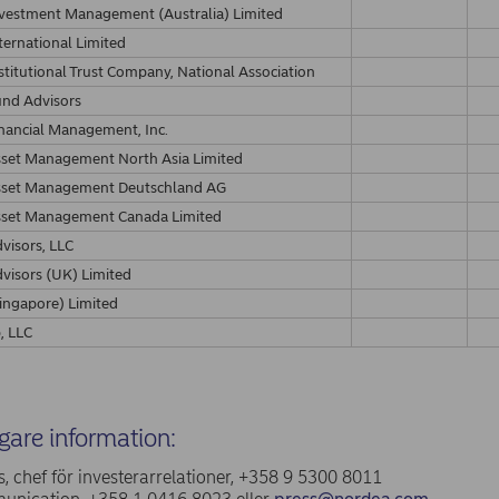
vestment Management (Australia) Limited
ternational Limited
stitutional Trust Company, National Association
und Advisors
nancial Management, Inc.
set Management North Asia Limited
sset Management Deutschland AG
sset Management Canada Limited
visors, LLC
visors (UK) Limited
ingapore) Limited
, LLC
igare information:
, chef för investerarrelationer, +358 9 5300 8011