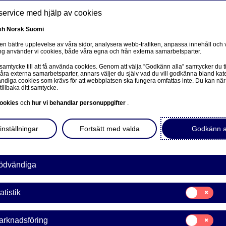
service med hjälp av cookies
sh
Norsk
Suomi
 en bättre upplevelse av våra sidor, analysera webb-trafiken, anpassa innehåll och v
g använder vi cookies, både våra egna och från externa samarbetsparter.
ss
 samtycke till att få använda cookies. Genom att välja ”Godkänn alla” samtycker du ti
Om oss
Investerare
Nyheter & insikter
Ka
våra externa samarbetsparter, annars väljer du själv vad du vill godkänna bland kat
diga cookies som krävs för att webbplatsen ska fungera omfattas inte. Du kan när
tillbaka ditt samtycke.
ookies
och
hur vi behandlar personuppgifter
.
inställningar
Fortsätt med valda
Godkänn a
ödvändiga
Samtycke
atistik
för:
Statistik
a Bank Abp: Flaggningsanm
Samtycke
arknadsföring
för: