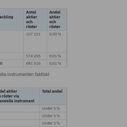
Antal
Andel
eckling
aktier
aktier
och
och
röster
röster
107 221
0,00 %
574 295
0,01 %
 B
681 516
0,01 %
ella instrumenten faktiskt
del aktier
Total andel
 röster via
ansiella instrument
Under 5 %
Under 5 %
Under 5 %