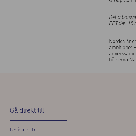
Group Commu
Detta börsme
EET den 18 
Nordea är en
ambitioner – 
är verksamma
börserna Na
Gå direkt till
Lediga jobb