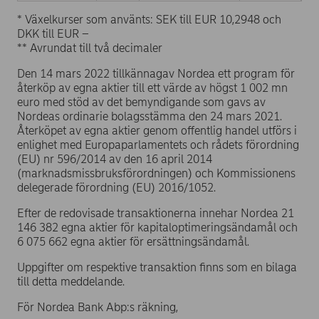
* Växelkurser som använts: SEK till EUR 10,2948 och
DKK till EUR –
** Avrundat till två decimaler
Den 14 mars 2022 tillkännagav Nordea ett program för
återköp av egna aktier till ett värde av högst 1 002 mn
euro med stöd av det bemyndigande som gavs av
Nordeas ordinarie bolagsstämma den 24 mars 2021.
Återköpet av egna aktier genom offentlig handel utförs i
enlighet med Europaparlamentets och rådets förordning
(EU) nr 596/2014 av den 16 april 2014
(marknadsmissbruksförordningen) och Kommissionens
delegerade förordning (EU) 2016/1052.
Efter de redovisade transaktionerna innehar Nordea 21
146 382 egna aktier för kapitaloptimeringsändamål och
6 075 662 egna aktier för ersättningsändamål.
Uppgifter om respektive transaktion finns som en bilaga
till detta meddelande.
För Nordea Bank Abp:s räkning,