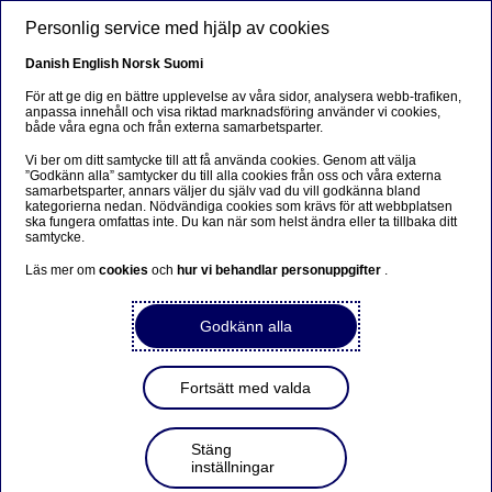
Hoppa till huvudinnehåll
Personlig service med hjälp av cookies
SV
Danish
English
Norsk
Suomi
För att ge dig en bättre upplevelse av våra sidor, analysera webb-trafiken,
anpassa innehåll och visa riktad marknadsföring använder vi cookies,
både våra egna och från externa samarbetsparter.
Nordea Bank Abp: Återköp
Vi ber om ditt samtycke till att få använda cookies. Genom att välja
av egna aktier den
”Godkänn alla” samtycker du till alla cookies från oss och våra externa
samarbetsparter, annars väljer du själv vad du vill godkänna bland
14.04.2022
kategorierna nedan. Nödvändiga cookies som krävs för att webbplatsen
ska fungera omfattas inte. Du kan när som helst ändra eller ta tillbaka ditt
samtycke.
Läs mer om
cookies
och
hur vi behandlar personuppgifter
.
2022-04-14 21:30
Godkänn alla
Nordea Bank Abp
Börsmeddelande – Förändringar i återköpta aktier
14.04.2022 kl. 22.30 EET
Fortsätt med valda
Nordea Bank Abp (LEI-kod:
529900ODI3047E2LIV03) har den 14.04.2022 slutfört
Stäng
återköp av egna aktier (ISIN-kod: FI4000297767)
inställningar
enligt följande: