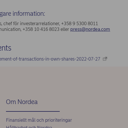
igare information:
, chef för investerarrelationer, +358 9 5300 8011
nication, +358 10 416 8023 eller
press@nordea.com
nts
ement-of-transactions-in-own-shares-2022-07-27
Om Nordea
Finansiellt mål och prioriteringar
Hållbarhet och Nordea