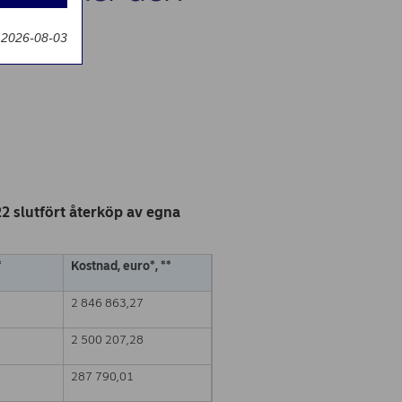
g
 2026-08-03
 slutfört återköp av egna
*
Kostnad, euro*
,
**
2 846 863,27
2 500 207,28
287 790,01