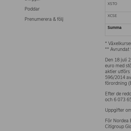
XSTO
Poddar
XCSE
Prenumerera & följ
Summa
* Växelkurse
** Avrundat t
Den 18 juli 
euro med st
aktier utför
596/2014 av
förordning 
Efter de red
och 6 073 65
Uppgifter om
För Nordea 
Citigroup G