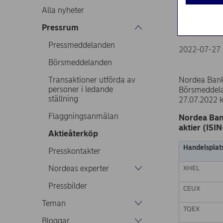
27.0
Alla nyheter
Pressrum
Pressmeddelanden
2022-07-27 
Börsmeddelanden
Transaktioner utförda av
Nordea Ban
personer i ledande
Börsmeddela
ställning
27.07.2022 k
Flaggningsanmälan
Nordea Ban
aktier (ISI
Aktieåterköp
Handelsplat
Presskontakter
Nordeas experter
XHEL
Pressbilder
CEUX
Teman
TQEX
Bloggar