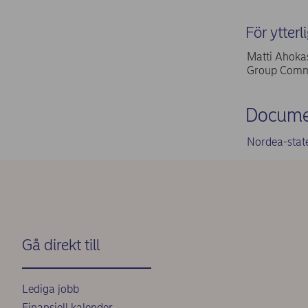
För ytterl
Matti Ahokas
Group Commu
Docume
Nordea-stat
Gå direkt till
Lediga jobb
Finansiell kalender