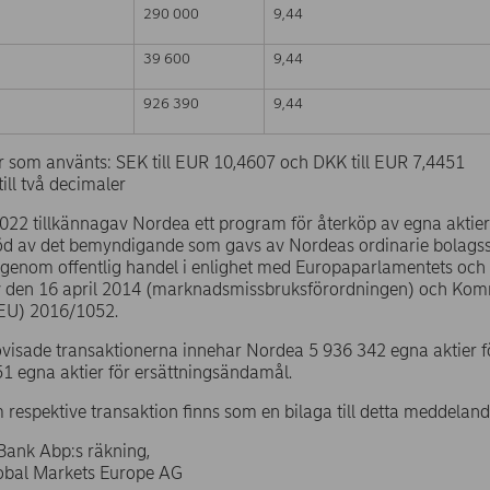
290 000
9,44
39 600
9,44
926 390
9,44
r som använts: SEK till EUR 10,4607 och DKK till EUR 7,4451
ill två decimaler
2022 tillkännagav Nordea ett program för återköp av egna aktier 
öd av det bemyndigande som gavs av Nordeas ordinarie bolags
s genom offentlig handel i enlighet med Europaparlamentets och
 den 16 april 2014 (marknadsmissbruksförordningen) och Kom
(EU) 2016/1052.
ovisade transaktionerna innehar Nordea 5 936 342 egna aktier 
1 egna aktier för ersättningsändamål.
 respektive transaktion finns som en bilaga till detta meddeland
Bank Abp:s räkning,
lobal Markets Europe AG