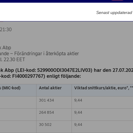
Marknadsförin
7.2022
Senast uppdaterad
21:30
k Abp
nde – Förändringar i återköpta aktier
l. 22.30 EET
k Abp (LEI-kod: 529900ODI3047E2LIV03) har den 27.07.2022
N-kod: FI4000297767) enligt följande:
s (MIC-kod)
Antal aktier
Viktad snittkurs/aktie, euro*
,
*
301 434
9,44
264 854
9,44
30 502
9,44