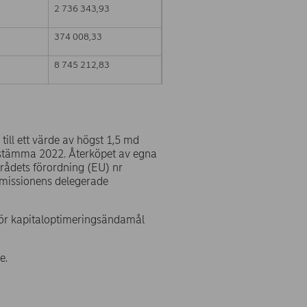
2 736 343,93
374 008,33
8 745 212,83
till ett värde av högst 1,5 md
stämma 2022. Återköpet av egna
 rådets förordning (EU) nr
missionens delegerade
för kapitaloptimeringsändamål
e.