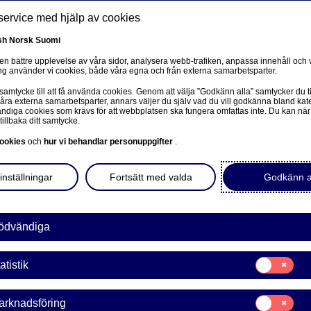
service med hjälp av cookies
sh
Norsk
Suomi
 en bättre upplevelse av våra sidor, analysera webb-trafiken, anpassa innehåll och v
g använder vi cookies, både våra egna och från externa samarbetsparter.
ss
 samtycke till att få använda cookies. Genom att välja ”Godkänn alla” samtycker du ti
Om oss
Investerare
Nyheter & insikter
Ka
våra externa samarbetsparter, annars väljer du själv vad du vill godkänna bland kat
diga cookies som krävs för att webbplatsen ska fungera omfattas inte. Du kan när
tillbaka ditt samtycke.
ookies
och
hur vi behandlar personuppgifter
.
inställningar
Fortsätt med valda
Godkänn a
en to a related page.
ödvändiga
Samtycke
atistik
för:
Statistik
a Bank Abp: Återköp av egn
Samtycke
arknadsföring
för: