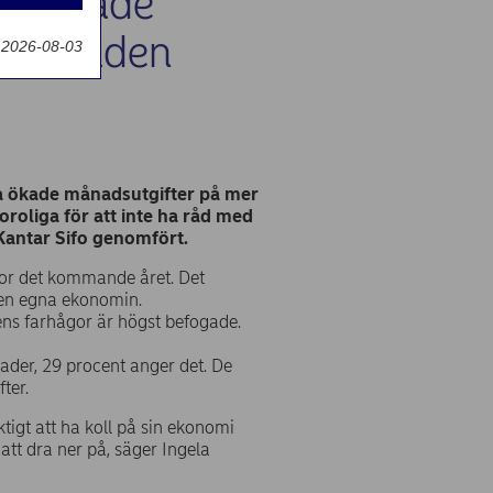
nte ökade
g
 i månaden
 2026-08-03
ra ökade månadsutgifter på mer
oroliga för att inte ha råd med
antar Sifo genomfört.
tor det kommande året. Det
den egna ekonomin.
lens farhågor är högst befogade.
ader, 29 procent anger det. De
ter.
ktigt att ha koll på sin ekonomi
att dra ner på, säger Ingela