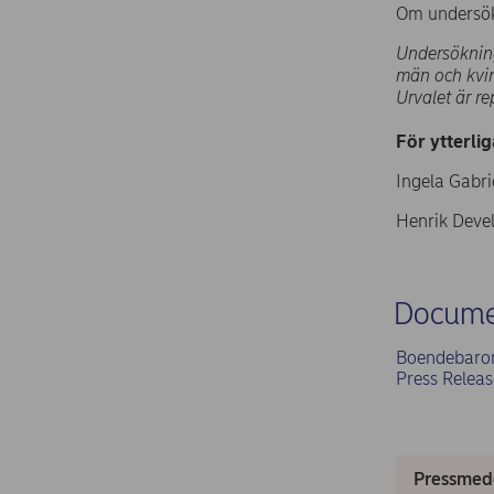
Om undersö
Undersöknin
män och kvin
Urvalet är r
För ytterli
Ingela Gabri
Henrik Devel
Docume
Boendebarom
Press Relea
Pressmed