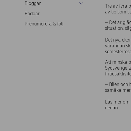
Bloggar
Tre av fyra 
av tio som sa
Poddar
– Det är glä
Prenumerera & följ
situation, sä
Det nya eko
varannan sku
semesterreso
Att minska p
Sydsverige ä
fritidsaktivi
– Bilen och b
samåka mer 
Läs mer om 
nedan