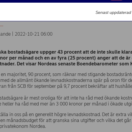
av tio bostadsägare klarar i
Marknadsförin
ter på mer än 6 000 kronor
Senast uppdaterad
ande | 2022-10-21 06:00
ka bostadsägare uppger 43 procent att de inte skulle kla
nor per månad och en av fyra (25 procent) anger att de är 
tnader. Det visar Nordeas senaste Boendebarometer som K
 en majoritet, 90 procent, som räknar med stigande bostadsrän
 med de allmänt ökande levnadskostnaderna spär på oron för 
ffran från SCB för september på 9,7 procent bekräftar att hushål
stadsägare är mest oroliga för att inte ha råd med ökande kostn
te heller ha råd med mer än 3 000 kronor per månad i ökade utgif
tälla in oss på en generellt högre levnadskostnad. Det är extra vi
 en månadsbudget för att granska sina utgifter och vilka det går 
 privatekonom Nordea.