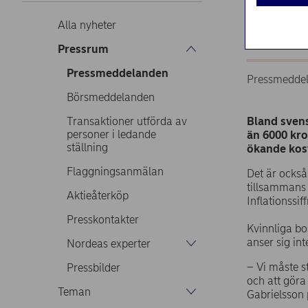
Fyra 
utgif
Alla nyheter
Pressrum
Pressmeddelanden
Pressmeddel
Börsmeddelanden
Transaktioner utförda av
Bland svens
personer i ledande
än 6
000 kro
ställning
ökande kos
Flaggningsanmälan
Det är också
tillsammans
Aktieåterköp
Inflationssi
Presskontakter
Kvinnliga bo
anser sig in
Nordeas experter
– Vi måste s
Pressbilder
och att göra
Teman
Gabrielsson