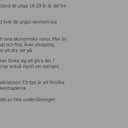
bland de unga 18-29 år är det tre
rad över de ungas ekonomiska
ch sina ekonomiska vanor. Mer än
at och fika. Även shopping,
s att dra ner på.
an tänka sig att göra det. I
värnar också starkt om barnens
brielsson. Ett tips är att försöka
ekostnaderna.
del av hela undersökningen