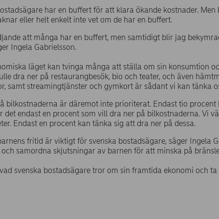
bostadsägare har en buffert för att klara ökande kostnader. Men 
knar eller helt enkelt inte vet om de har en buffert.
djande att många har en buffert, men samtidigt blir jag bekym
ger Ingela Gabrielsson.
nomiska läget kan tvinga många att ställa om sin konsumtion o
lle dra ner på restaurangbesök, bio och teater, och även hämtm
r, samt streamingtjänster och gymkort är sådant vi kan tänka os
å bilkostnaderna är däremot inte prioriterat. Endast tio procent k
r det endast en procent som vill dra ner på bilkostnaderna. Vi 
teter. Endast en procent kan tänka sig att dra ner på dessa.
arnens fritid är viktigt för svenska bostadsägare, säger Ingela Ga
och samordna skjutsningar av barnen för att minska på bränsl
vad svenska bostadsägare tror om sin framtida ekonomi och ta 
.