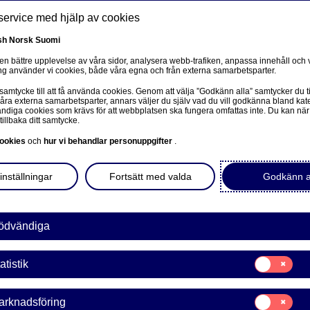
service med hjälp av cookies
sh
Norsk
Suomi
 en bättre upplevelse av våra sidor, analysera webb-trafiken, anpassa innehåll och v
g använder vi cookies, både våra egna och från externa samarbetsparter.
ss
 samtycke till att få använda cookies. Genom att välja ”Godkänn alla” samtycker du ti
våra externa samarbetsparter, annars väljer du själv vad du vill godkänna bland kat
Om oss
Investerare
Nyheter & insikter
Ka
diga cookies som krävs för att webbplatsen ska fungera omfattas inte. Du kan när
tillbaka ditt samtycke.
ookies
och
hur vi behandlar personuppgifter
.
inställningar
Fortsätt med valda
Godkänn a
ödvändiga
sivulle
Samtycke
atistik
för:
Statistik
Samtycke
arknadsföring
för: