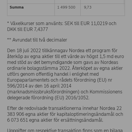
Summa
1 499 500
9,73
* Växelkurser som använts: SEK till EUR 11,0219 och
DKK till EUR 7,4377
** Avrundat till två decimaler
Den 18 juli 2022 tillkännagav Nordea ett program för
återköp av egna aktier till ett värde av högst 1,5 md euro
med stöd av det bemyndigande som gavs av Nordeas
ordinarie bolagsstämma 2022. Återköpet av egna aktier
utförs genom offentlig handel i enlighet med
Europaparlamentets och rådets förordning (EU) nr
596/2014 av den 16 april 2014
(marknadsmissbruksförordningen) och Kommissionens
delegerade förordning (EU) 2016/1052.
Efter de redovisade transaktionerna innehar Nordea 22
383 906 egna aktier för kapitaloptimeringsändamål och
6 073 651 egna aktier för ersättningsändamål.
Uppgifter om respektive transaktion finns som en bilaga