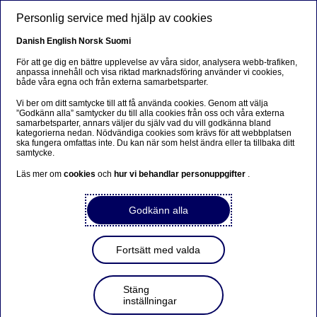
Hoppa till huvudinnehåll
Personlig service med hjälp av cookies
SV
Danish
English
Norsk
Suomi
För att ge dig en bättre upplevelse av våra sidor, analysera webb-trafiken,
anpassa innehåll och visa riktad marknadsföring använder vi cookies,
både våra egna och från externa samarbetsparter.
Beklager...
Vi ber om ditt samtycke till att få använda cookies. Genom att välja
”Godkänn alla” samtycker du till alla cookies från oss och våra externa
Siden findes desværre ikke på dansk
samarbetsparter, annars väljer du själv vad du vill godkänna bland
kategorierna nedan. Nödvändiga cookies som krävs för att webbplatsen
ska fungera omfattas inte. Du kan när som helst ändra eller ta tillbaka ditt
Bliv på siden
|
Fortsæt til en relateret side på dansk
samtycke.
Läs mer om
cookies
och
hur vi behandlar personuppgifter
.
Godkänn alla
Nordea Bank Abp: Återköp
av egna aktier den
Fortsätt med valda
16.12.2022
Stäng
inställningar
2022-12-16 21:30