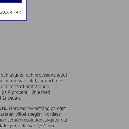
g
 2026-07-04
och avgifts- och provisionsnettot
igt värde var solitt, jämfört med
on och fortsatt omfattande
 på 6 procent, i linje med
t år sedan.
uro.
Nordeas avkastning på eget
artalet, vilket speglar Nordeas
iodiserade resolutionsavgifter var
tatet per aktie var 0,37 euro,