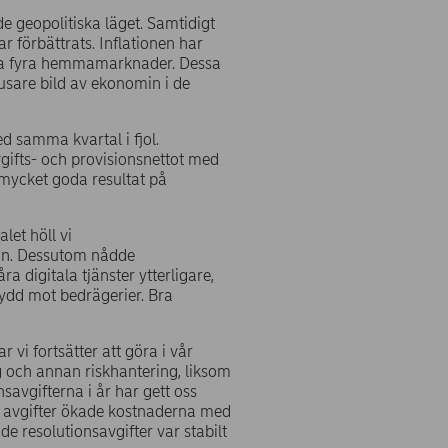
e geopolitiska läget. Samtidigt
r förbättrats. Inflationen har
våra fyra hemmamarknader. Dessa
ljusare bild av ekonomin i de
d samma kvartal i fjol.
vgifts- och provisionsnettot med
 mycket goda resultat på
let höll vi
dan. Dessutom nådde
a digitala tjänster ytterligare,
kydd mot bedrägerier. Bra
vi fortsätter att göra i vår
g och annan riskhantering, liksom
nsavgifterna i år har gett oss
de avgifter ökade kostnaderna med
e resolutionsavgifter var stabilt