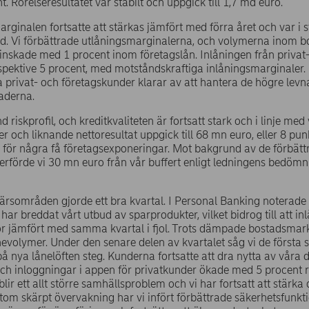
. Rörelseresultatet var stabilt och uppgick till 1,7 md euro.
rginalen fortsatte att stärkas jämfört med förra året och var i st
rad. Vi förbättrade utlåningsmarginalerna, och volymerna inom bo
nskade med 1 procent inom företagslån. Inlåningen från priva
spektive 5 procent, med motståndskraftiga inlåningsmarginaler. 
ra privat- och företagskunder klarar av att hantera de högre l
aderna.
d riskprofil, och kreditkvaliteten är fortsatt stark och i linje me
er och liknande nettoresultat uppgick till 68 mn euro, eller 8 punkt
r för några få företagsexponeringar. Mot bakgrund av de förbä
terförde vi 30 mn euro från vår buffert enligt ledningens bedöm
färsområden gjorde ett bra kvartal. I Personal Banking noterade 
 har breddat vårt utbud av sparprodukter, vilket bidrog till att 
or jämfört med samma kvartal i fjol. Trots dämpade bostadsmar
nevolymer. Under den senare delen av kvartalet såg vi de första
å nya lånelöften steg. Kunderna fortsatte att dra nytta av våra di
h inloggningar i appen för privatkunder ökade med 5 procent r
blir ett allt större samhällsproblem och vi har fortsatt att stär
tom skärpt övervakning har vi infört förbättrade säkerhetsfunkt