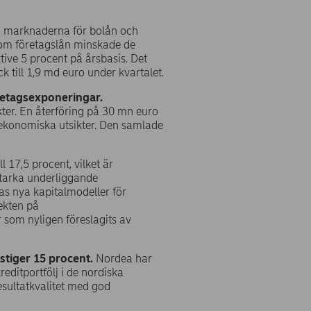
ka marknaderna för bolån och
nom företagslån minskade de
ive 5 procent på årsbasis. Det
 till 1,9 md euro under kvartalet.
öretagsexponeringar.
nkter. En återföring på 30 mn euro
oekonomiska utsikter. Den samlade
 17,5 procent, vilket är
 starka underliggande
eas nya kapitalmodeller för
fekten på
r som nyligen föreslagits av
stiger 15
procent.
Nordea har
editportfölj i de nordiska
esultatkvalitet med god