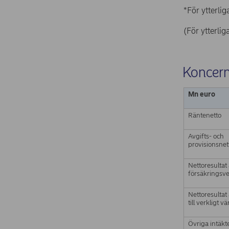
*För ytterli
(För ytterli
Koncerne
Mn euro
Räntenetto
Avgifts- och
provisionsnet
Nettoresultat
försäkringsv
Nettoresultat
till verkligt v
Övriga intäkt