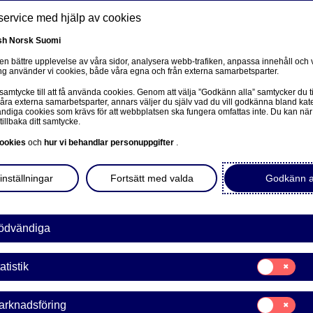
service med hjälp av cookies
sh
Norsk
Suomi
 en bättre upplevelse av våra sidor, analysera webb-trafiken, anpassa innehåll och v
g använder vi cookies, både våra egna och från externa samarbetsparter.
ss
 samtycke till att få använda cookies. Genom att välja ”Godkänn alla” samtycker du ti
Om oss
Investerare
Nyheter & insikter
Ka
våra externa samarbetsparter, annars väljer du själv vad du vill godkänna bland kat
diga cookies som krävs för att webbplatsen ska fungera omfattas inte. Du kan när
tillbaka ditt samtycke.
ookies
och
hur vi behandlar personuppgifter
.
inställningar
Fortsätt med valda
Godkänn a
en to a related page.
ödvändiga
Samtycke
atistik
för:
Statistik
tat för första halvåret 2024
Samtycke
arknadsföring
för: