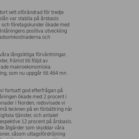
ort sett oförändrad för tredje
lån var stabila på årsbasis
t- och företagskunder ökade med
Inlåningens positiva utveckling
evnadsomkostnaderna och
d våra långsiktiga förväntningar.
er, främst till följd av
ttrade makroekonomiska
ning, som nu uppgår till 464 mn
vi fortsatt god efterfrågan på
inlåningen ökade med 2 procent i
knader i Norden, redovisade vi
 små tecknen på en förbättring när
gitala tjänster, och antalet
espektive 12 procent på årsbasis.
ka de åtgärder som skyddar våra
ioner, såsom uttagsfördröjning