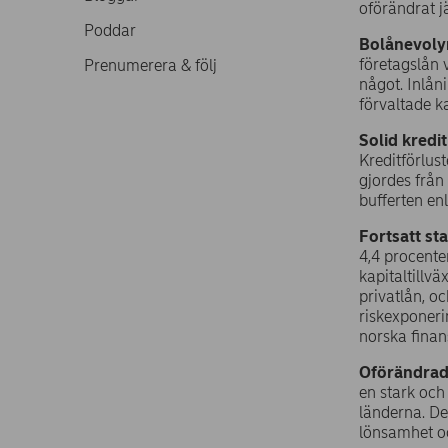
oförändrat j
Poddar
Bolånevoly
företagslån 
Prenumerera & följ
något. Inlån
förvaltade k
Solid kredi
Kreditförlus
gjordes från
bufferten en
Fortsatt sta
4,4 procente
kapitaltillv
privatlån, o
riskexponeri
norska finans
Oförändrade
en stark och
länderna. De
lönsamhet oc