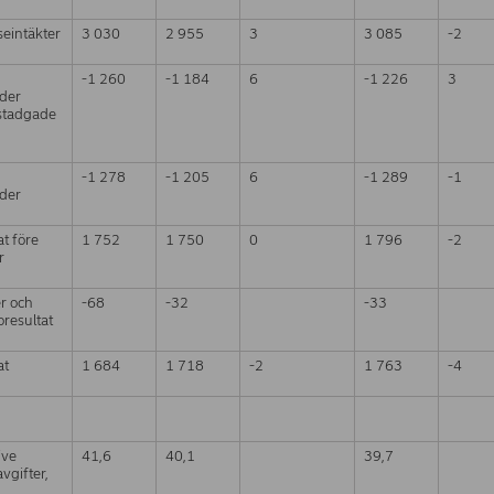
eintäkter
3 030
2 955
3
3 085
-2
-1 260
-1 184
6
-1 226
3
ader
gstadgade
-1 278
-1 205
6
-1 289
-1
ader
at före
1 752
1 750
0
1 796
-2
r
er och
-68
-32
-33
oresultat
at
1 684
1 718
-2
1 763
-4
ive
41,6
40,1
39,7
vgifter,