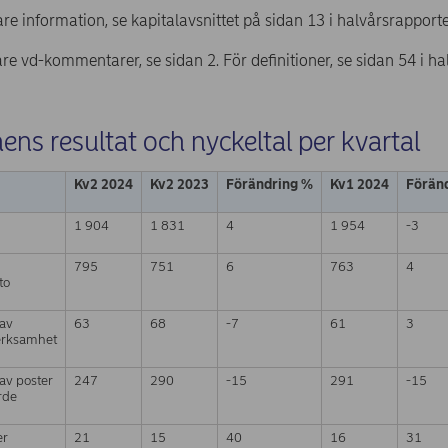
gare information, se kapitalavsnittet på sidan 13 i halvårsrapport
gare vd-kommentarer, se sidan 2. För definitioner, se sidan 54 i h
ns resultat och nyckeltal per kvartal
Kv2 2024
Kv2 2023
Föränd
ring %
Kv1 2024
Förän
1 904
1 831
4
1 954
-3
795
751
6
763
4
to
 av
63
68
-7
61
3
erksamhet
 av poster
247
290
-15
291
-15
ärde
er
21
15
40
16
31