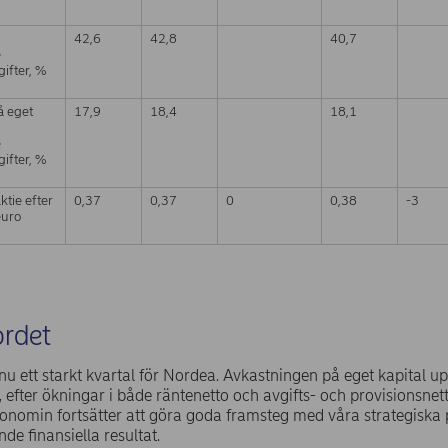
42,6
42,8
40,7
e
gifter, %
å eget
17,9
18,4
18,1
e
gifter, %
ktie efter
0,37
0,37
0
0,38
-3
euro
ordet
nu ett starkt kvartal för Nordea. Avkastningen på eget kapital up
 efter ökningar i både räntenetto och avgifts- och provisionsnetto.
onomin fortsätter att göra goda framsteg med våra strategiska p
de finansiella resultat.