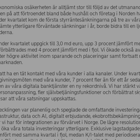
nomiska osäkerheten är alltjämt stor till följd av det utmanand
ken på att förtroendet bland både hushåll och företag i Norden ha
under kvartalet kom de första styrräntesänkningarna på tre av 
ämte ytterligare förväntade sänkningar i år, borde bidra till en 
derna.
nder kvartalet uppgick till 3,0 md euro, upp 3 procent jämfört me
förbättrades med 4 procent jämfört med i fjol. Vi ökade också a
fter högre aktivitet inom sparande och placeringar samt fortsatt
marknaden.
 att ha en tät kontakt med våra kunder i alla kanaler. Under kvarta
ivningsmöten med våra kunder, 7 procent fler än för ett år se
 av våra digitala banktjänster en ny rekordnivå. Vi har stärkt vår
sonanpassning, fler självbetjäningsfunktioner och förbättrat s
sar att våra satsningar uppskattas.
cklingen var planenlig och speglade de omfattande investeringar 
rastruktur, data och AI, digitalt erbjudande, ekobrottsbekämpnin
vi har för integrationen av förvärvet i Norge. De lägre resolutio
t öka våra totala investeringar ytterligare. Exklusive lagstadga
mfört med samma kvartal i fjol, medan K/I-talet med periodiserad