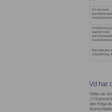
K/I-tal med
periodiserad
resolutionsav
Avkastning p
kapital med
periodiserad
resolutionsav
Resultat per a
utspädning, 
Vd har 
Detta var än
17,9 procent,
den tröga ek
branschledan