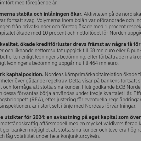
ämfört med föregående år.
merna stabila och inlåningen ökar.
Aktiviteten på de nordis
var fortsatt svag. Volymerna inom bolån var oförändrade och i
ingen från privatkunder och företag ökade med 1 procent respekt
apitalet ökade med 10 procent och nettoflödet för Norden uppgick
tkvalitet, ökade kreditförluster drevs främst av några få f
ter och liknande nettoresultat uppgick till 68 mn euro eller 8 pu
 bufferten enligt ledningens bedömning, efter förbättrade makr
ligt ledningens bedömning uppgår nu till 464 mn euro.
rk kapitalposition.
Nordeas kärnprimärkapitalrelation ökade till
nheter över gällande regelkrav. Detta visar på bankens fortsatt
äxt och förmåga att stötta sina kunder. I juli godkände ECB Nord
ch dessa förväntas börja användas under tredje kvartalet i år. Ef
ngsbeloppet* (REA), efter justering för eventuella regeländringa
inspektionen, är i stort sett i linje med Nordeas förväntningar.
 utsikter för 2024: en avkastning på eget kapital som över
 motståndskraftig affärsmodell med en mycket väldiversifierad kr
t ger banken möjlighet att stötta sina kunder och leverera hög r
h låg volatilitet under hela konjunkturcykeln.