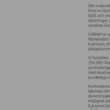
Den makroeko
finns nu tec
fallit, och 
sänkningar, j
nordiska län
Intäkterna u
Räntenettot 
6 procent, e
obligations
Vi fortsätter
259 000 rådg
användningen
med ökad per
kundbetyg vi
Kostnadsutve
tekniska inf
de kostnader 
möjlighet at
6 procent jä