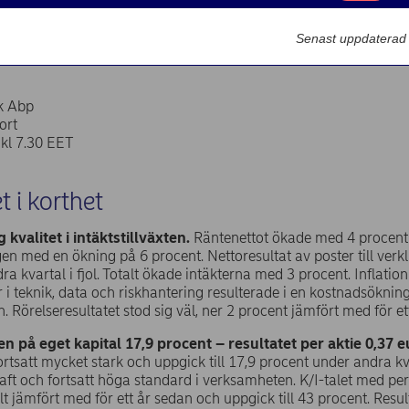
Marknadsförin
Senast uppdaterad
kt pressmeddelande | 2024-07-15 06:30
k Abp
ort
 kl 7.30 EET
t i korthet
 kvalitet i intäktstillväxten.
Räntenettot ökade med 4 procent 
en med en ökning på 6 procent. Nettoresultat av poster till verkl
dra kvartal i fjol. Totalt ökade intäkterna med 3 procent. Inflati
r i teknik, data och riskhantering resulterade i en kostnadsökning
. Rörelseresultatet stod sig väl, ner 2 procent jämfört med för et
n på eget kapital 17,9
procent – resultatet per aktie 0,37
e
fortsatt mycket stark och uppgick till 17,9 procent under andra kv
ft och fortsatt höga standard i verksamheten. K/I-talet med per
ilt jämfört med för ett år sedan och uppgick till 43 procent. Resul