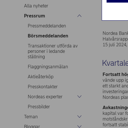
Alla nyheter
Pressrum
Regulatoris
Pressmeddelanden
Nordea Ban
Börsmeddelanden
Halvårsrapp
15 juli 2024,
Transaktioner utförda av
personer i ledande
ställning
Kvartale
Flaggningsanmälan
Fortsatt hög
Aktieåterköp
vände upp ig
ett starkt an
Presskontakter
investeringa
Nordeas experter
Nordeas plan
Pressbilder
Avkastninge
kapital var 
Teman
motståndskra
fortsatt stab
Bloggar