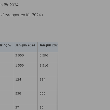
en för 2024
alvårsrapporten för 2024.)
d
ring %
Jan-jun 2024
Jan-jun 2023
Föränd
ring %
3 858
3 596
7
1 558
1 516
3
124
114
9
538
635
-15
37
15