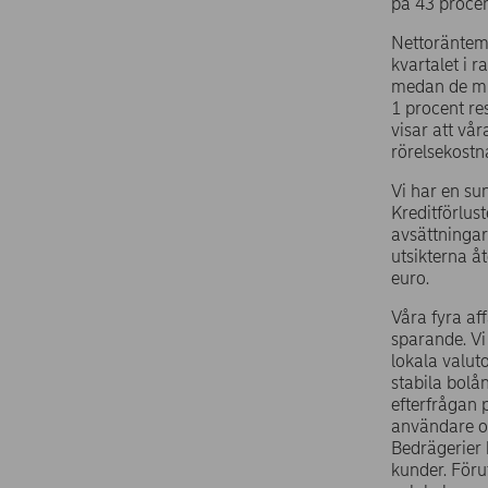
på 43 procent
Nettoräntema
kvartalet i 
medan de mi
1 procent re
visar att vå
rörelsekostn
Vi har en sun
Kreditförlust
avsättninga
utsikterna å
euro.
Våra fyra af
sparande. Vi
lokala valut
stabila bolå
efterfrågan p
användare oc
Bedrägerier 
kunder. Föru