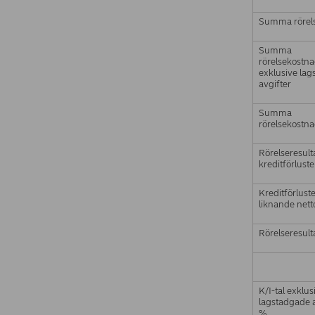
Summa rörels
Summa
rörelsekostn
exklusive la
avgifter
Summa
rörelsekostn
Rörelseresult
kreditförluste
Kreditförlust
liknande nett
Rörelseresult
K/I-tal exklus
lagstadgade a
%