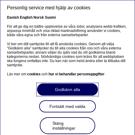
Hoppa till huvudinnehåll
Personlig service med hjälp av cookies
SV
Danish
English
Norsk
Suomi
För att ge dig en bättre upplevelse av våra sidor, analysera webb-trafiken,
anpassa innehåll och visa riktad marknadsföring använder vi cookies,
både våra egna och från externa samarbetsparter.
Sorry...
Vi ber om ditt samtycke till att få använda cookies. Genom att välja
”Godkänn alla” samtycker du till alla cookies från oss och våra externa
This page does not exist in your language. You will
samarbetsparter, annars väljer du själv vad du vill godkänna bland
be taken to a related page.
kategorierna nedan. Nödvändiga cookies som krävs för att webbplatsen
ska fungera omfattas inte. Du kan när som helst ändra eller ta tillbaka ditt
samtycke.
Stay on this page
|
Continue
Läs mer om
cookies
och
hur vi behandlar personuppgifter
.
Godkänn alla
Om oss
Fortsätt med valda
Dags för årets stora seglarmöte
- Nordea gör plats för samtal
Stäng
inställningar
på cupen på Marstrand