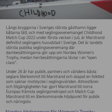
Längs bryggorna i Sveriges största gästhamn ligger
båtarna tätt, och med seglingsevenemanget Childhood
Match Cup 2022 under första veckan i juli, är Marstrand
definitivt seglingens huvudstad i Sverige. Det är landets
största publika seglingsevenemang där
dambesättningarna gör upp om Nordea Women's
Trophy, medan herrbesättningarna tävlar i en ”open
class”.
Under 26 år har publik, partners och världens bästa
seglare återkommit till Marstrand och skapat en folkfest
som saknar motstycke i seglingsvärlden. Atmosfären
och tillgängligheten har gjort Marstrand till norra
Europas främsta seglingsmetropol och Match Cup
Marstrand till en återkommande höjdpunkt för publik
och näringsliv.
Nordea titelsponsor för Women’s Trophy