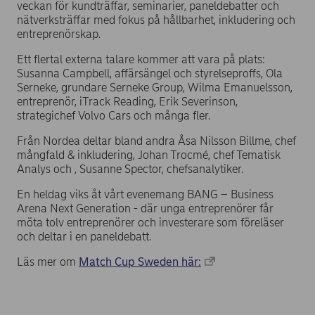
veckan för kundträffar, seminarier, paneldebatter och
nätverksträffar med fokus på hållbarhet, inkludering och
entreprenörskap.
Ett flertal externa talare kommer att vara på plats:
Susanna Campbell, affärsängel och styrelseproffs, Ola
Serneke, grundare Serneke Group, Wilma Emanuelsson,
entreprenör, iTrack Reading, Erik Severinson,
strategichef Volvo Cars och många fler.
Från Nordea deltar bland andra Åsa Nilsson Billme, chef
mångfald & inkludering, Johan Trocmé, chef Tematisk
Analys och , Susanne Spector, chefsanalytiker.
En heldag viks åt vårt evenemang BANG – Business
Arena Next Generation - där unga entreprenörer får
möta tolv entreprenörer och investerare som föreläser
och deltar i en paneldebatt.
Läs mer om
Match Cup Sweden här: