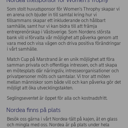
Som stolt huvudsponsor för Women's Throphy skapar vi
en arena och bjuder in till samtal kring hur vi
tillsammans skapar ett inkluderande och hållbart
samhälle, samt hur vi kan bidra till att främja
entreprenörskap i Västsverige. Som Nordens största
bank vill vi förvalta vår möjlighet att påverka genom att
vara med och visa vägen och driva positiva förändringar
i vårt samhälle.
Match Cup på Marstrand är en unik möjlighet att föra
samman privata och offentliga intressen, och att skapa
en mötesplats där näringsliv, intresseorganisationer och
privatpersoner möts och samtalar. Vi tror att möten
mellan människor som både vill och kan påverka gör det
möjligt att öka utvecklingstakten.
Seglingseventet är öppet för alla och kostnadsfritt.
Nordea finns på plats
Besök oss gärna i vårt Nordea-tält på kajen, ät en glass
och mingla med oss. Nordea är på plats under hela