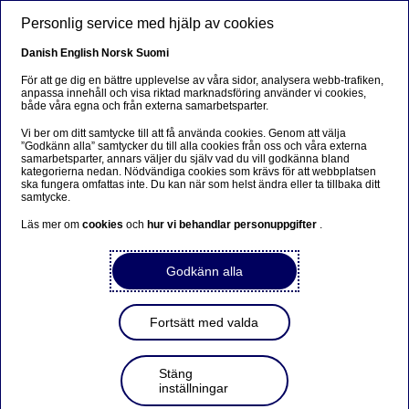
Hoppa till huvudinnehåll
Personlig service med hjälp av cookies
SV
Danish
English
Norsk
Suomi
För att ge dig en bättre upplevelse av våra sidor, analysera webb-trafiken,
anpassa innehåll och visa riktad marknadsföring använder vi cookies,
både våra egna och från externa samarbetsparter.
Economic Outlook
Vi ber om ditt samtycke till att få använda cookies. Genom att välja
”Godkänn alla” samtycker du till alla cookies från oss och våra externa
Demografisk utmaning i
samarbetsparter, annars väljer du själv vad du vill godkänna bland
kategorierna nedan. Nödvändiga cookies som krävs för att webbplatsen
Sverige
ska fungera omfattas inte. Du kan när som helst ändra eller ta tillbaka ditt
samtycke.
Läs mer om
cookies
och
hur vi behandlar personuppgifter
.
2024-04-26
Godkänn alla
Befolkningsökningen var förra året den minsta på
över 20 år. Det är mycket som talar för att
befolkningen växer långsamt även kommande år.
Fortsätt med valda
Det får konsekvenser för bland annat behovet av
nya bostäder, andra investeringar och
arbetsmarknaden.
Stäng
inställningar