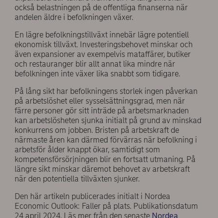
också belastningen på de offentliga finanserna när
andelen äldre i befolkningen växer.
En lägre befolkningstillväxt innebär lägre potentiell
ekonomisk tillväxt. Investeringsbehovet minskar och
även expansioner av exempelvis mataffärer, butiker
och restauranger blir allt annat lika mindre när
befolkningen inte växer lika snabbt som tidigare.
På lång sikt har befolkningens storlek ingen påverkan
på arbetslöshet eller sysselsättningsgrad, men när
färre personer gör sitt inträde på arbetsmarknaden
kan arbetslösheten sjunka initialt på grund av minskad
konkurrens om jobben. Bristen på arbetskraft de
närmaste åren kan därmed förvärras när befolkning i
arbetsför ålder knappt ökar, samtidigt som
kompetensförsörjningen blir en fortsatt utmaning. På
längre sikt minskar däremot behovet av arbetskraft
när den potentiella tillväxten sjunker.
Den här artikeln publicerades initialt i Nordea
Economic Outlook: Faller på plats. Publikationsdatum
24 april 2024. Läs mer från den senaste
Nordea