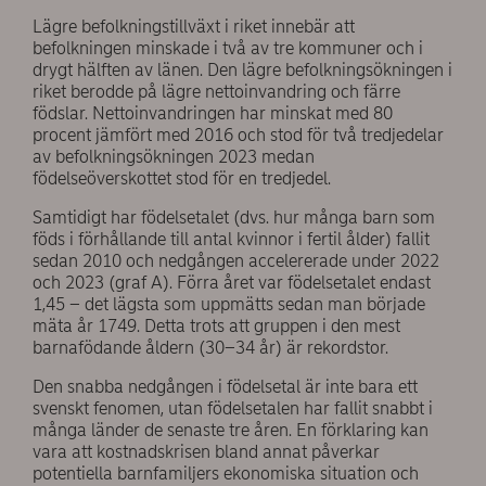
Lägre befolkningstillväxt i riket innebär att
befolkningen minskade i två av tre kommuner och i
drygt hälften av länen. Den lägre befolkningsökningen i
riket berodde på lägre nettoinvandring och färre
födslar. Nettoinvandringen har minskat med 80
procent jämfört med 2016 och stod för två tredjedelar
av befolkningsökningen 2023 medan
födelseöverskottet stod för en tredjedel.
Samtidigt har födelsetalet (dvs. hur många barn som
föds i förhållande till antal kvinnor i fertil ålder) fallit
sedan 2010 och nedgången accelererade under 2022
och 2023 (graf A). Förra året var födelsetalet endast
1,45 – det lägsta som uppmätts sedan man började
mäta år 1749. Detta trots att gruppen i den mest
barnafödande åldern (30–34 år) är rekordstor.
Den snabba nedgången i födelsetal är inte bara ett
svenskt fenomen, utan födelsetalen har fallit snabbt i
många länder de senaste tre åren. En förklaring kan
vara att kostnadskrisen bland annat påverkar
potentiella barnfamiljers ekonomiska situation och