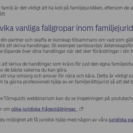
amilj är det viktigt att ha koll på familjejuridiken, eftersom de a
ätt.
ika vanliga fallgropar inom familjejuri
in partner och skaffa er kunskap tillsammans om vad som gäller 
 till att skriva handlingar, till exempel samboavtal/ äktenskapsf
 löpande över dina handlingar när det sker förändringar i din fa
ll att skriva de handlingar som krävs för just den egna familjesitu
 av de bästa sakerna du kan göra.
 att visa omsorg och ansvar för nära och kära. Detta är viktigt oa
h ta gärna professionell hjälp av en familjerättsjurist så att det b
e Törnquists webbinarium kan du se inspelningen på youtube/n
mer om
olika juridiska frågeställningar.
 möjlighet att få juridisk hjälp med någon av våra
juridiska p