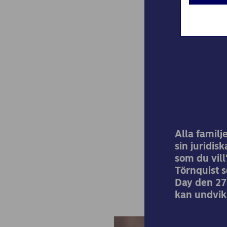
Få
Alla familj
sin juridis
som du vill
Törnquist 
Day den 27 
kan undvik