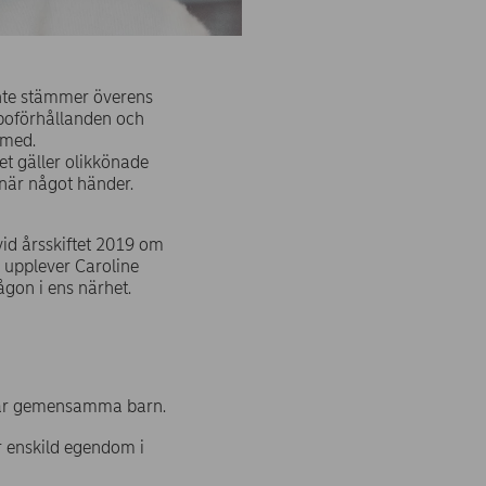
 inte stämmer överens
mboförhållanden och
 med.
et gäller olikkönade
när något händer.
id årsskiftet 2019 om
r upplever Caroline
ågon i ens närhet.
n har gemensamma barn.
r enskild egendom i