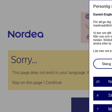
Hoppa till huvudinnehåll
Personlig 
Danish
Engli
Platser
För att ge dig
marknadsförin
Kontakta o
Vi ber om ditt
från oss och 
Logga in
nedan. Nödvän
ändra eller ta 
Läs mer om
c
Sorry...
Stäng 
This page does not exist in your language. You will be tak
N
20
Stay on this page
|
Continue
St
6
M
7