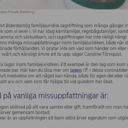
ordea Private Banking.
ativt ålderdomlig familjejuridisk lagstiftning som många gånger
n som vi lever i. Vi har idag kärnfamiljer, regnbågsfamiljer, sa
mma och särkullbarn, och lagstiftningen har inte riktigt hängt
finns många missuppfattningar inom familjejuridiken, både när d
nade förhållanden. Vi pratar inte om vad som händer om eller 
 svårt och känsligt ämne att ta upp, säger Caroline Törnquist.
a lagar inom familjejuridiken. Ett exempel är den lag som kom v
önade par. Här kan du läsa mer om
lagen
. I dessa coronatide
blivit medvetna om att något kan hända, både för egen del eller n
llt arv och vem som får hjälpa till vid sjukdom har ökat.
 på vanliga missuppfattningar är:
 någon skillnad på att vara sambo eller gift, framförallt om ma
d ärver gemensam bostad.
ar är av uppfattningen att barn alltid ärver egendom som utgö