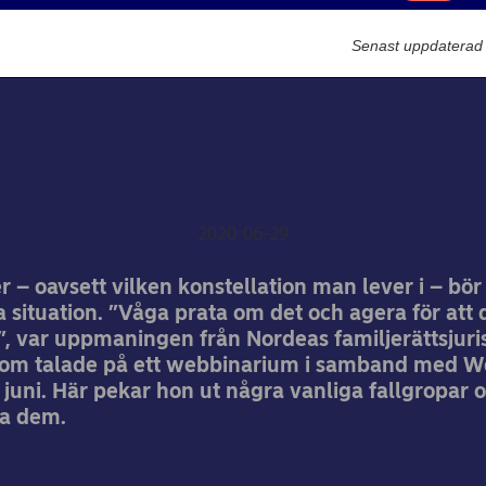
Marknadsförin
Värderingar
Senast uppdaterad
 koll på din familjejuridi
situation
Caroline Törnquist
2020-06-29
er – oavsett vilken konstellation man lever i – bör 
ka situation. ”Våga prata om det och agera för att d
”, var uppmaningen från Nordeas familjerättsjuri
som talade på ett webbinarium i samband med W
juni. Här pekar hon ut några vanliga fallgropar 
a dem.