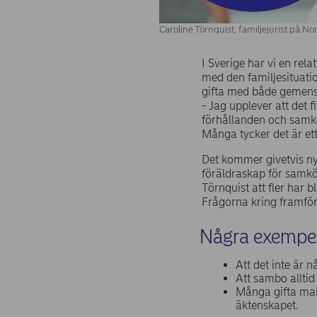
Caroline Törnquist, familjejurist på N
I Sverige har vi en rel
med den familjesituatio
gifta med både gemensa
- Jag upplever att det 
förhållanden och samkö
Många tycker det är ett
Det kommer givetvis ny
föräldraskap för samk
Törnquist att fler har 
Frågorna kring framföra
Några exempel
Att det inte är
Att sambo allti
Många gifta mak
äktenskapet.