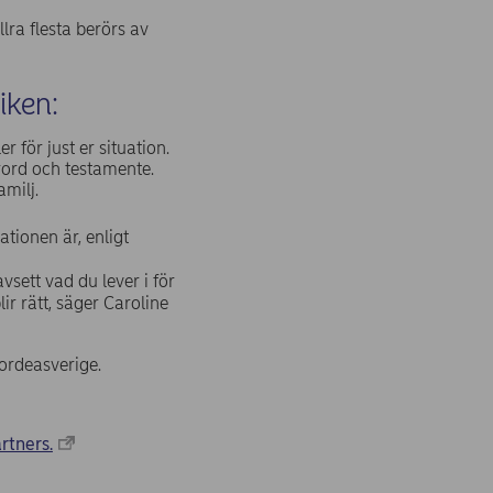
llra flesta berörs av
diken:
för just er situation.
örord och testamente.
milj.
ationen är, enligt
vsett vad du lever i för
lir rätt, säger Caroline
ordeasverige.
artners.