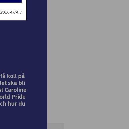
g
 2026-08-03
ska
få koll på
et ska bli
st Caroline
orld Pride
och hur du