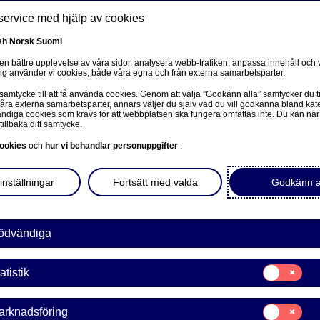
service med hjälp av cookies
sh
Norsk
Suomi
 en bättre upplevelse av våra sidor, analysera webb-trafiken, anpassa innehåll och v
g använder vi cookies, både våra egna och från externa samarbetsparter.
ss
 samtycke till att få använda cookies. Genom att välja ”Godkänn alla” samtycker du ti
Om oss
Investerare
Nyheter & insikter
Ka
våra externa samarbetsparter, annars väljer du själv vad du vill godkänna bland kat
diga cookies som krävs för att webbplatsen ska fungera omfattas inte. Du kan när
tillbaka ditt samtycke.
ookies
och
hur vi behandlar personuppgifter
.
inställningar
Fortsätt med valda
Godkänn a
en to a related page.
ödvändiga
Samtycke
atistik
för:
Statistik
Samtycke
arknadsföring
för: