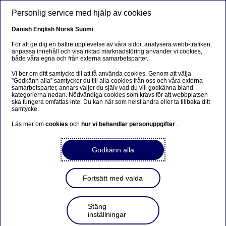
Hoppa till huvudinnehåll
Personlig service med hjälp av cookies
SV
Danish
English
Norsk
Suomi
För att ge dig en bättre upplevelse av våra sidor, analysera webb-trafiken,
anpassa innehåll och visa riktad marknadsföring använder vi cookies,
både våra egna och från externa samarbetsparter.
Värderingar
Vi ber om ditt samtycke till att få använda cookies. Genom att välja
”Godkänn alla” samtycker du till alla cookies från oss och våra externa
Få koll på din familjejuridiska
samarbetsparter, annars väljer du själv vad du vill godkänna bland
kategorierna nedan. Nödvändiga cookies som krävs för att webbplatsen
situation
ska fungera omfattas inte. Du kan när som helst ändra eller ta tillbaka ditt
samtycke.
Läs mer om
cookies
och
hur vi behandlar personuppgifter
.
Caroline Törnquist
2020-06-29
Godkänn alla
Alla familjer – oavsett vilken konstellation man
lever i – bör få koll på sin juridiska situation.
Fortsätt med valda
”Våga prata om det och agera för att det ska bli
som du vill”, var uppmaningen från Nordeas
familjerättsjurist Caroline Törnquist som talade på
Stäng
ett webbinarium i samband med World Pride Day
inställningar
den 27 juni. Här pekar hon ut några vanliga