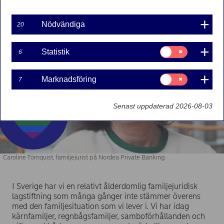
fallgropar och hur du kan undvika dem.
Nödvändiga
20
Samtycke
Statistik
6
för:
Statistik
Samtycke
Marknadsföring
7
för:
Marknadsföring
Senast uppdaterad 2026-08-03
Caroline Törnquist, familjejurist på Nordea Private Banking.
I Sverige har vi en relativt ålderdomlig familjejuridisk
lagstiftning som många gånger inte stämmer överens
med den familjesituation som vi lever i. Vi har idag
kärnfamiljer, regnbågsfamiljer, samboförhållanden och