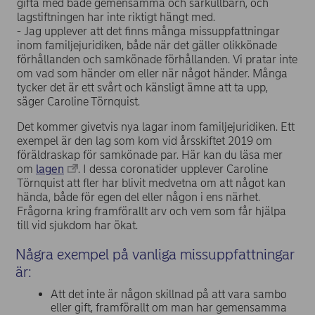
gifta med både gemensamma och särkullbarn, och
lagstiftningen har inte riktigt hängt med.
- Jag upplever att det finns många missuppfattningar
inom familjejuridiken, både när det gäller olikkönade
förhållanden och samkönade förhållanden. Vi pratar inte
om vad som händer om eller när något händer. Många
tycker det är ett svårt och känsligt ämne att ta upp,
säger Caroline Törnquist.
Det kommer givetvis nya lagar inom familjejuridiken. Ett
exempel är den lag som kom vid årsskiftet 2019 om
föräldraskap för samkönade par. Här kan du läsa mer
om
lagen
. I dessa coronatider upplever Caroline
Törnquist att fler har blivit medvetna om att något kan
hända, både för egen del eller någon i ens närhet.
Frågorna kring framförallt arv och vem som får hjälpa
till vid sjukdom har ökat.
Några exempel på vanliga missuppfattningar
är:
Att det inte är någon skillnad på att vara sambo
eller gift, framförallt om man har gemensamma