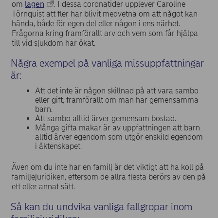
om
lagen
. I dessa coronatider upplever Caroline
Törnquist att fler har blivit medvetna om att något kan
hända, både för egen del eller någon i ens närhet.
Frågorna kring framförallt arv och vem som får hjälpa
till vid sjukdom har ökat.
Några exempel på vanliga missuppfattningar
är:
Att det inte är någon skillnad på att vara sambo
eller gift, framförallt om man har gemensamma
barn.
Att sambo alltid ärver gemensam bostad.
Många gifta makar är av uppfattningen att barn
alltid ärver egendom som utgör enskild egendom
i äktenskapet.
Även om du inte har en familj är det viktigt att ha koll på
familjejuridiken, eftersom de allra flesta berörs av den på
ett eller annat sätt.
Så kan du undvika vanliga fallgropar inom