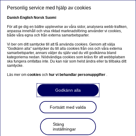
Hoppa till huvudinnehåll
Personlig service med hjälp av cookies
SV
Danish
English
Norsk
Suomi
För att ge dig en bättre upplevelse av våra sidor, analysera webb-trafiken,
anpassa innehåll och visa riktad marknadsföring använder vi cookies,
både våra egna och från externa samarbetsparter.
Anteeksi...
Vi ber om ditt samtycke till att få använda cookies. Genom att välja
”Godkänn alla” samtycker du till alla cookies från oss och våra externa
Sivua ei ole saatavilla suomeksi
samarbetsparter, annars väljer du själv vad du vill godkänna bland
kategorierna nedan. Nödvändiga cookies som krävs för att webbplatsen
ska fungera omfattas inte. Du kan när som helst ändra eller ta tillbaka ditt
Pysy sivulla
|
Siirry aiheeseen liittyvälle
samtycke.
suomenkieliselle sivulle
Läs mer om
cookies
och
hur vi behandlar personuppgifter
.
Godkänn alla
Värderingar
Fortsätt med valda
Få koll på din familjejuridiska
Stäng
situation
inställningar