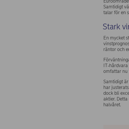
Euroområdet 
Samtidigt vä
talar för en
Stark vi
En mycket s
vinstprognos
räntor och e
Förväntninga
IT‑hårdvara 
omfattar nu 
Samtidigt är
har justerats
dock bli exce
aktier. Dett
halvåret.