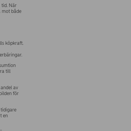
 tid. När
lå mot både
ls köpkraft.
erbäringar.
nsumtion
a till
e andel av
ilden för
tidigare
ot en