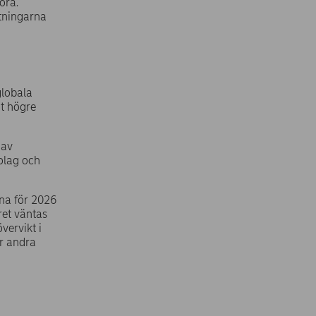
öra.
ttningarna
globala
ot högre
 av
olag och
rna för 2026
året väntas
övervikt i
er andra