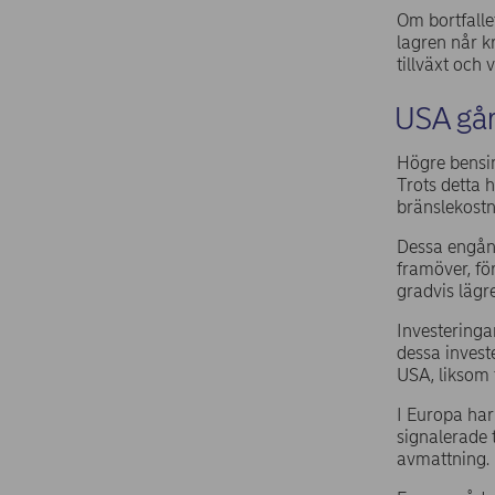
Om bortfalle
lagren når k
tillväxt och v
USA går
Högre bensin
Trots detta 
bränslekostn
Dessa engång
framöver, för
gradvis lägr
Investeringar
dessa invest
USA, liksom f
I Europa har
signalerade t
avmattning.