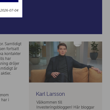
g
 2026-07-04
or. Samtidigt
rsen fortsatt
ka kontakter
lls har
ning dröjer
amtidigt är
aktier.
Karl Larsson
igenom
 har i
Välkommen till
Investeringsbloggen! Här bloggar