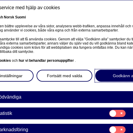
service med hjälp av cookies
sh
Norsk
Suomi
 en bättre upplevelse av våra sidor, analysera webb-trafiken, anpassa innehåll och v
g använder vi cookies, både våra egna och från externa samarbetsparter.
ss
 samtycke till att få använda cookies. Genom att välja ”Godkänn alla” samtycker du ti
Om oss
Investerare
Nyheter & insikter
Ka
våra externa samarbetsparter, annars väljer du själv vad du vill godkänna bland kat
diga cookies som krävs för att webbplatsen ska fungera omfattas inte. Du kan när
tillbaka ditt samtycke.
ookies
och
hur vi behandlar personuppgifter
.
inställningar
Fortsätt med valda
Godkänn a
Economic Outlook
ödvändiga
rdea Economic Outlook: 
Samtycke
atistik
för:
Statistik
förlorat år
Samtycke
arknadsföring
för: