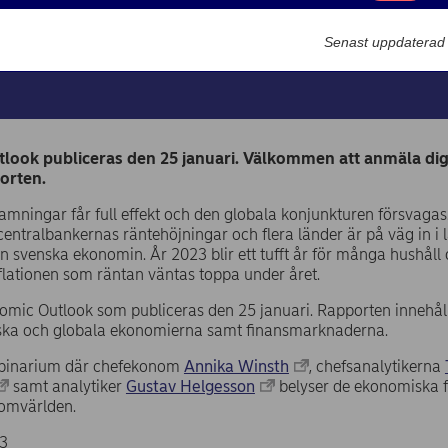
Marknadsförin
2023-01-13
Senast uppdaterad
ook publiceras den 25 januari. Välkommen att anmäla dig 
orten.
amningar får full effekt och den globala konjunkturen försvaga
centralbankernas räntehöjningar och flera länder är på väg in i l
n svenska ekonomin. År 2023 blir ett tufft år för många hushåll
inflationen som räntan väntas toppa under året.
mic Outlook som publiceras den 25 januari. Rapporten innehål
iska och globala ekonomierna samt finansmarknaderna.
ebbinarium där chefekonom
Annika Winsth
, chefsanalytikerna
samt analytiker
Gustav Helgesson
belyser de ekonomiska f
 omvärlden.
23