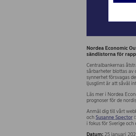
Nordea Economic Outl
sändlistorna för rapp
Centralbankernas åtstr
sårbarheter blottas av 
synnerhet försvagas de
ljusglimt är att såväl 
Läs mer i Nordea Econo
prognoser för de nord
Anmäl dig till vårt w
och
Susanne Spector
i fokus för Sverige och
Datum:
25 januari 20