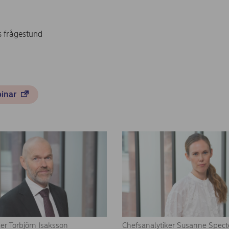
s frågestund
binar
er Torbjörn Isaksson
Chefsanalytiker Susanne Spect