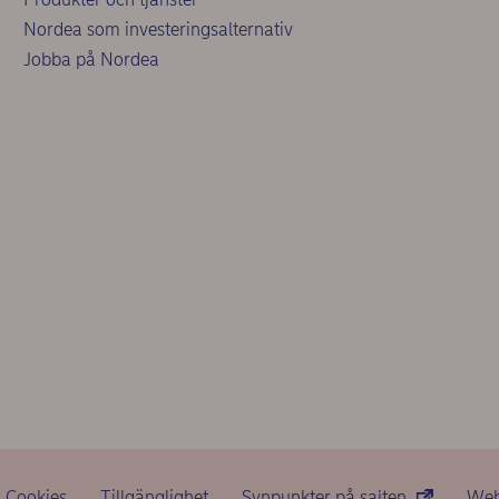
Nordea som investeringsalternativ
Jobba på Nordea
Cookies
Tillgänglighet
Synpunkter på sajten
Web