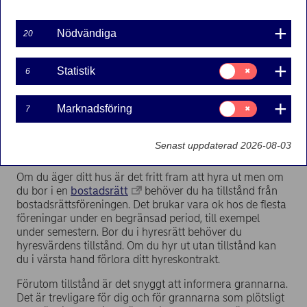
kan du även inkludera städning så kommer du hem till
ett nystädat och fräscht hem efter semestern.
Nödvändiga
20
Jag och min familj har hyrt ut vår bostad flera gånger
och det har varit ett uppskattat tillskott till
Samtycke
Statistik
6
semesterkassan men det är inte helt utan ansträngning.
för:
Förutom att det ska vara välstädat så är det bra om du
Statistik
plockar bort allt som är personligt och av stort värde.
Samtycke
Marknadsföring
7
Dessutom är det bra att ta höjd för potentiella risker. Här
för:
Marknadsföring
är tre tips:
Senast uppdaterad 2026-08-03
1. Får du hyra ut?
Om du äger ditt hus är det fritt fram att hyra ut men om
du bor i en
bostadsrätt
behöver du ha tillstånd från
bostadsrättsföreningen. Det brukar vara ok hos de flesta
föreningar under en begränsad period, till exempel
under semestern. Bor du i hyresrätt behöver du
hyresvärdens tillstånd. Om du hyr ut utan tillstånd kan
du i värsta hand förlora ditt hyreskontrakt.
Förutom tillstånd är det snyggt att informera grannarna.
Det är trevligare för dig och för grannarna som plötsligt