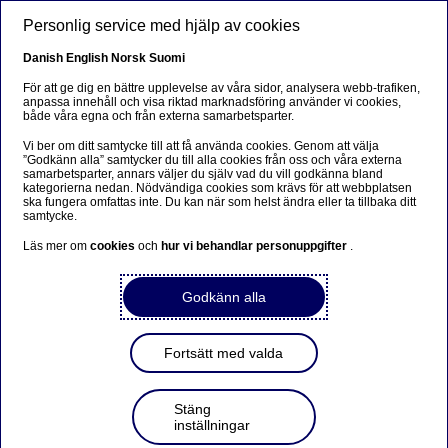
Hoppa till huvudinnehåll
Personlig service med hjälp av cookies
SV
Danish
English
Norsk
Suomi
För att ge dig en bättre upplevelse av våra sidor, analysera webb-trafiken,
anpassa innehåll och visa riktad marknadsföring använder vi cookies,
både våra egna och från externa samarbetsparter.
Privatekonomi
Vi ber om ditt samtycke till att få använda cookies. Genom att välja
”Godkänn alla” samtycker du till alla cookies från oss och våra externa
Tre tips om du hyr ut din
samarbetsparter, annars väljer du själv vad du vill godkänna bland
kategorierna nedan. Nödvändiga cookies som krävs för att webbplatsen
bostad i sommar
ska fungera omfattas inte. Du kan när som helst ändra eller ta tillbaka ditt
samtycke.
Läs mer om
cookies
och
hur vi behandlar personuppgifter
.
Anders Stenkrona
2025-05-19
Godkänn alla
Fortsätt med valda
Att hyra ut ett fritidshus, sitt eget bostadshus eller
lägenhet under sommaren är ett populärt sätt att dryga
ut semesterkassan. Vill det sig väl kan hela semestern
Stäng
finansieras på det här sättet. Utöver pengarna finns
inställningar
fördelen att någon vaktar ditt hus när du är borta och