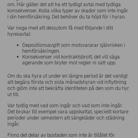
om. Här gäller det att ha ett tydligt avtal med tydliga
konsekvenser. Kolla vilka typer av skador som inte ingår
i din hemförsäkring. Det behöver du ta höjd för i hyran.
Var noga med att dessutom få med följande i ditt
hyresavtal:
Depositionsavgift som motsvararar självrisken i
hemförsäkringen.
Konsekvenser vid kontraktsbrott, det vill säga
agerande som bryter mot regler ni satt upp.
Om du ska hyra ut under en längre period är det vanligt
att begära första och sista månadshyran vid inflyttning
och glöm inte att bekräfta identiteten på den som du hyr
ut till.
Var tydlig med vad som ingår och vad som inte ingår.
Det brukar till exempel vara uppskattat, speciellt kortare
perioder under semestern att sängkläder och städning
ingår.
Finns det delar av bostaden som inte är tillåtet för