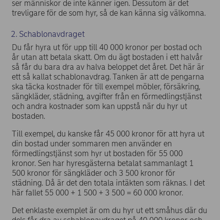
ser människor de inte känner igen. Dessutom är det
trevligare för de som hyr, så de kan känna sig välkomna.
2. Schablonavdraget
Du får hyra ut för upp till 40 000 kronor per bostad och
år utan att betala skatt. Om du ägt bostaden i ett halvår
så får du bara dra av halva beloppet det året. Det här är
ett så kallat schablonavdrag. Tanken är att de pengarna
ska täcka kostnader för till exempel möbler, försäkring,
sängkläder, städning, avgifter från en förmedlingstjänst
och andra kostnader som kan uppstå när du hyr ut
bostaden.
Till exempel, du kanske får 45 000 kronor för att hyra ut
din bostad under sommaren men använder en
förmedlingstjänst som hyr ut bostaden för 55 000
kronor. Sen har hyresgästerna betalat sammanlagt 1
500 kronor för sängkläder och 3 500 kronor för
städning. Då är det den totala intäkten som räknas. I det
här fallet 55 000 + 1 500 + 3 500 = 60 000 kronor.
Det enklaste exemplet är om du hyr ut ett småhus där du