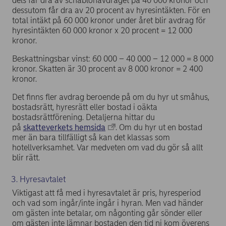
dels får dra av schablonavdraget på 40 000 kronor och
dessutom får dra av 20 procent av hyresintäkten. För en
total intäkt på 60 000 kronor under året blir avdrag för
hyresintäkten 60 000 kronor x 20 procent = 12 000
kronor.
Beskattningsbar vinst: 60 000 – 40 000 – 12 000 = 8 000
kronor. Skatten är 30 procent av 8 000 kronor = 2 400
kronor.
Det finns fler avdrag beroende på om du hyr ut småhus,
bostadsrätt, hyresrätt eller bostad i oäkta
bostadsrättförening. Detaljerna hittar du
på
skatteverkets hemsida
. Om du hyr ut en bostad
mer än bara tillfälligt så kan det klassas som
hotellverksamhet. Var medveten om vad du gör så allt
blir rätt.
3. Hyresavtalet
Viktigast att få med i hyresavtalet är pris, hyresperiod
och vad som ingår/inte ingår i hyran. Men vad händer
om gästen inte betalar, om någonting går sönder eller
om gästen inte lämnar bostaden den tid ni kom överens