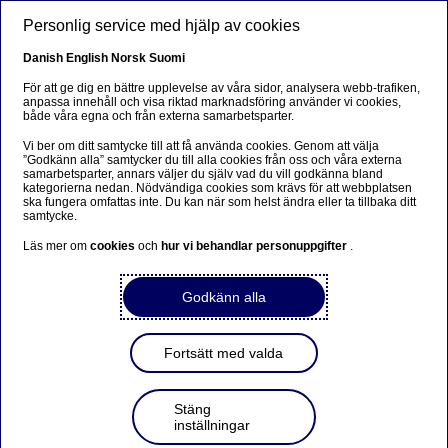
Hoppa till huvudinnehåll
Personlig service med hjälp av cookies
SV
Danish
English
Norsk
Suomi
För att ge dig en bättre upplevelse av våra sidor, analysera webb-trafiken,
anpassa innehåll och visa riktad marknadsföring använder vi cookies,
både våra egna och från externa samarbetsparter.
Sorry...
Vi ber om ditt samtycke till att få använda cookies. Genom att välja
”Godkänn alla” samtycker du till alla cookies från oss och våra externa
This page does not exist in your language. You will
samarbetsparter, annars väljer du själv vad du vill godkänna bland
be taken to a related page.
kategorierna nedan. Nödvändiga cookies som krävs för att webbplatsen
ska fungera omfattas inte. Du kan när som helst ändra eller ta tillbaka ditt
samtycke.
Stay on this page
|
Continue
Läs mer om
cookies
och
hur vi behandlar personuppgifter
.
Godkänn alla
Privatekonomi
Fortsätt med valda
Tre tips om du hyr ut din
bostad i sommar
Stäng
inställningar