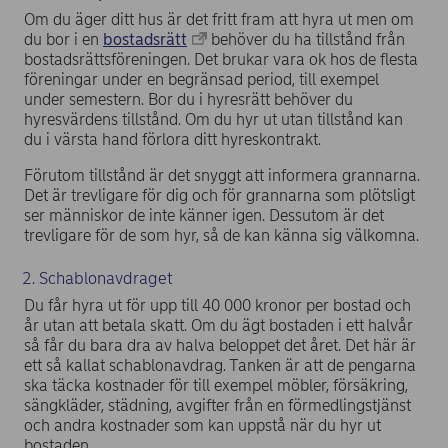
Om du äger ditt hus är det fritt fram att hyra ut men om
du bor i en
bostadsrätt
behöver du ha tillstånd från
bostadsrättsföreningen. Det brukar vara ok hos de flesta
föreningar under en begränsad period, till exempel
under semestern. Bor du i hyresrätt behöver du
hyresvärdens tillstånd. Om du hyr ut utan tillstånd kan
du i värsta hand förlora ditt hyreskontrakt.
Förutom tillstånd är det snyggt att informera grannarna.
Det är trevligare för dig och för grannarna som plötsligt
ser människor de inte känner igen. Dessutom är det
trevligare för de som hyr, så de kan känna sig välkomna.
2. Schablonavdraget
Du får hyra ut för upp till 40 000 kronor per bostad och
år utan att betala skatt. Om du ägt bostaden i ett halvår
så får du bara dra av halva beloppet det året. Det här är
ett så kallat schablonavdrag. Tanken är att de pengarna
ska täcka kostnader för till exempel möbler, försäkring,
sängkläder, städning, avgifter från en förmedlingstjänst
och andra kostnader som kan uppstå när du hyr ut
bostaden.