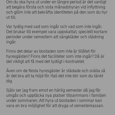
Om du ska hyra ut under en längre period är det vanligt
att begära första och sista månadshyran vid inflyttning
och glöm inte att bekräfta identiteten på den som du hyr
ut till.
Var tydlig med vad som ingår och vad som inte ingår.
Det brukar till exempel vara uppskattat, speciellt kortare
perioder under semestern att sängkläder och städning
ingår.
Finns det delar av bostaden som inte är tillåtet för
hyresgästen? Finns det faciliteter som inte ingår? Då är
det viktigt att få med det tydligt i kontraktet.
Även om de flesta hyresgäster är städade och snälla så
är det bra att ta höjd för ifall det inte blir som du tänkt
dig.
Själv ser jag fram emot en härlig semester då jag får
umgås och upptäcka nya platser tillsammans i familjen
under sommaren. Att hyra ut bostaden i sommar kan
vara en bra möjlighet för att dryga ut semesterkassan.