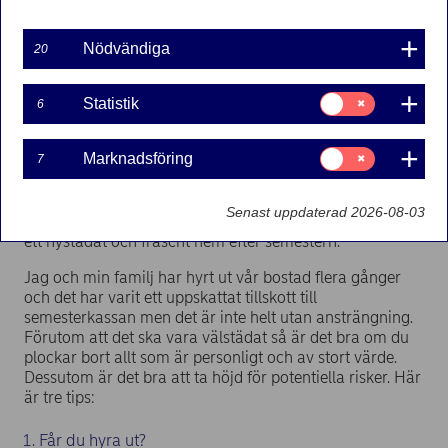
Anders Stenkrona
2025-05-19
Nödvändiga
20
Samtycke
Statistik
6
för:
Att hyra ut ett fritidshus, sitt eget bostadshus eller
Statistik
lägenhet under sommaren är ett populärt sätt att dryga
Samtycke
Marknadsföring
7
ut semesterkassan. Vill det sig väl kan hela semestern
för:
finansieras på det här sättet. Utöver pengarna finns
Marknadsföring
fördelen att någon vaktar ditt hus när du är borta och
Senast uppdaterad 2026-08-03
kan du även inkludera städning så kommer du hem till
ett nystädat och fräscht hem efter semestern.
Jag och min familj har hyrt ut vår bostad flera gånger
och det har varit ett uppskattat tillskott till
semesterkassan men det är inte helt utan ansträngning.
Förutom att det ska vara välstädat så är det bra om du
plockar bort allt som är personligt och av stort värde.
Dessutom är det bra att ta höjd för potentiella risker. Här
är tre tips:
1. Får du hyra ut?