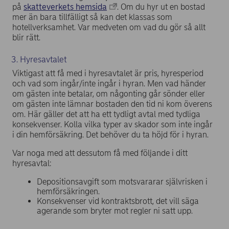
på
skatteverkets hemsida
. Om du hyr ut en bostad
mer än bara tillfälligt så kan det klassas som
hotellverksamhet. Var medveten om vad du gör så allt
blir rätt.
3. Hyresavtalet
Viktigast att få med i hyresavtalet är pris, hyresperiod
och vad som ingår/inte ingår i hyran. Men vad händer
om gästen inte betalar, om någonting går sönder eller
om gästen inte lämnar bostaden den tid ni kom överens
om. Här gäller det att ha ett tydligt avtal med tydliga
konsekvenser. Kolla vilka typer av skador som inte ingår
i din hemförsäkring. Det behöver du ta höjd för i hyran.
Var noga med att dessutom få med följande i ditt
hyresavtal:
Depositionsavgift som motsvararar självrisken i
hemförsäkringen.
Konsekvenser vid kontraktsbrott, det vill säga
agerande som bryter mot regler ni satt upp.