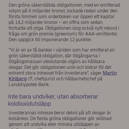
Den gröna säkerställda obligationen, med en emitterad
volym på 6 miljarder kronor, lockade redan under den
första timmen som orderboken var öppen ett kapital
på 14,2 miljarder kronor – en siffra som sedan
fortsatte att stiga. Obligationen slog också nytt rekord i
fråga om grön premie (greenium) för AAA-emittenter.
Den uppgick till imponerande 12 punkter.
”Vi är en av få banker i världen som har emitterat en
grön säkerställd obligation, där tillgångarna i
tillgångsmassan uteslutande utgörs av hållbara
skogar. Det gör obligationen unik och bidrar till det
extremt stora intresset från investerare”, säger
Martin
Kihlberg
, chefsjurist och hållbarhetschef på
Landshypotek Bank.
Inte bara undviker, utan absorberar
koldioxidutsläpp
Investerarnas intresse beror delvis på att skogar är
kolsänkor. De flesta gröna obligationer gör skillnad
genom att undvika eller minska utsläppen av