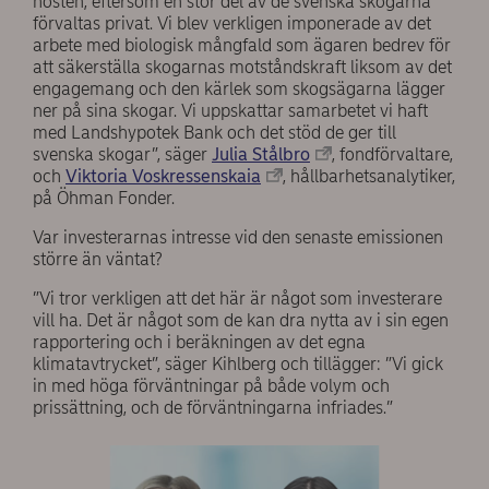
hösten, eftersom en stor del av de svenska skogarna
förvaltas privat. Vi blev verkligen imponerade av det
arbete med biologisk mångfald som ägaren bedrev för
att säkerställa skogarnas motståndskraft liksom av det
engagemang och den kärlek som skogsägarna lägger
ner på sina skogar. Vi uppskattar samarbetet vi haft
med Landshypotek Bank och det stöd de ger till
svenska skogar”, säger
Julia Stålbro
, fondförvaltare,
och
Viktoria Voskressenskaia
, hållbarhetsanalytiker,
på Öhman Fonder.
Var investerarnas intresse vid den senaste emissionen
större än väntat?
”Vi tror verkligen att det här är något som investerare
vill ha. Det är något som de kan dra nytta av i sin egen
rapportering och i beräkningen av det egna
klimatavtrycket”, säger Kihlberg och tillägger: ”Vi gick
in med höga förväntningar på både volym och
prissättning, och de förväntningarna infriades.”