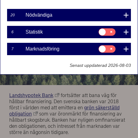
Nödvändiga
20
Samtycke
Statistik
6
för:
Statistik
Samtycke
Marknadsföring
7
för:
Marknadsföring
Senast uppdaterad 2026-08-03
Landshypotek Bank
fortsätter att bana väg för
hållbar finansiering. Den svenska banken var 2018
först i världen med att emittera en
grön säkerställd
obligation
som var öronmärkt för finansiering av
hållbart skogsbruk. Banken har nyligen omfinansierat
den obligationen, och intresset från marknaden var
större än någonsin tidigare.