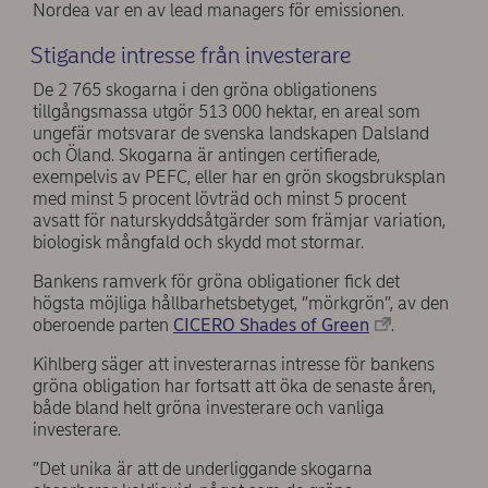
Nordea var en av lead managers för emissionen.
Stigande intresse från investerare
De 2 765 skogarna i den gröna obligationens
tillgångsmassa utgör 513 000 hektar, en areal som
ungefär motsvarar de svenska landskapen Dalsland
och Öland. Skogarna är antingen certifierade,
exempelvis av PEFC, eller har en grön skogsbruksplan
med minst 5 procent lövträd och minst 5 procent
avsatt för naturskyddsåtgärder som främjar variation,
biologisk mångfald och skydd mot stormar.
Bankens ramverk för gröna obligationer fick det
högsta möjliga hållbarhetsbetyget, ”mörkgrön”, av den
oberoende parten
CICERO Shades of Green
.
Kihlberg säger att investerarnas intresse för bankens
gröna obligation har fortsatt att öka de senaste åren,
både bland helt gröna investerare och vanliga
investerare.
”Det unika är att de underliggande skogarna