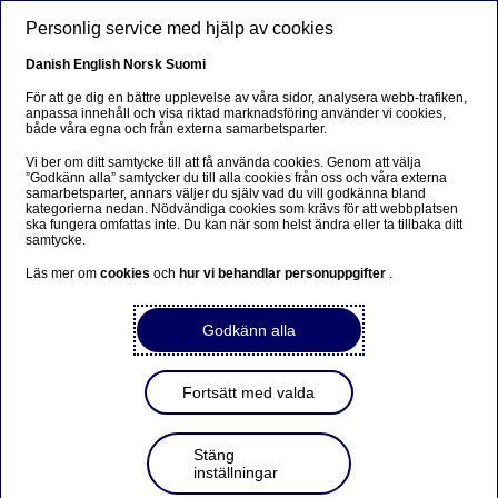
Hoppa till huvudinnehåll
Personlig service med hjälp av cookies
SV
Danish
English
Norsk
Suomi
För att ge dig en bättre upplevelse av våra sidor, analysera webb-trafiken,
anpassa innehåll och visa riktad marknadsföring använder vi cookies,
både våra egna och från externa samarbetsparter.
Finansiering med hållbart fokus
Vi ber om ditt samtycke till att få använda cookies. Genom att välja
”Godkänn alla” samtycker du till alla cookies från oss och våra externa
Unik grön obligation från
samarbetsparter, annars väljer du själv vad du vill godkänna bland
kategorierna nedan. Nödvändiga cookies som krävs för att webbplatsen
Landshypotek Bank slår nytt
ska fungera omfattas inte. Du kan när som helst ändra eller ta tillbaka ditt
samtycke.
rekord
Läs mer om
cookies
och
hur vi behandlar personuppgifter
.
2023-05-25
Godkänn alla
Landshypotek Bank är en av få banker i världen
som har emitterat gröna säkerställda obligationer
Fortsätt med valda
som helt finansierar hållbar skog. Den nyligen
refinansierade obligationen hade rekordstort
Stäng
investerarintresse vilket är ett tecken på att
inställningar
svenska skogsägare attraherar investerare.