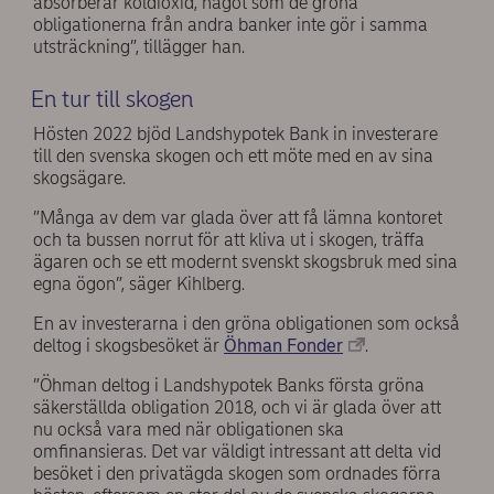
absorberar koldioxid, något som de gröna
obligationerna från andra banker inte gör i samma
utsträckning”, tillägger han.
En tur till skogen
Hösten 2022 bjöd Landshypotek Bank in investerare
till den svenska skogen och ett möte med en av sina
skogsägare.
”Många av dem var glada över att få lämna kontoret
och ta bussen norrut för att kliva ut i skogen, träffa
ägaren och se ett modernt svenskt skogsbruk med sina
egna ögon”, säger Kihlberg.
En av investerarna i den gröna obligationen som också
deltog i skogsbesöket är
Öhman Fonder
.
”Öhman deltog i Landshypotek Banks första gröna
säkerställda obligation 2018, och vi är glada över att
nu också vara med när obligationen ska
omfinansieras. Det var väldigt intressant att delta vid
besöket i den privatägda skogen som ordnades förra