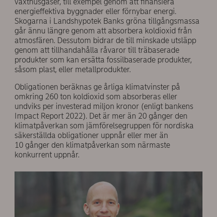
växthusgaser, till exempel genom att finansiera
energieffektiva byggnader eller förnybar energi.
Skogarna i Landshypotek Banks gröna tillgångsmassa
går ännu längre genom att absorbera koldioxid från
atmosfären. Dessutom bidrar de till minskade utsläpp
genom att tillhandahålla råvaror till träbaserade
produkter som kan ersätta fossilbaserade produkter,
såsom plast, eller metallprodukter.
Obligationen beräknas ge årliga klimatvinster på
omkring 260 ton koldioxid som absorberas eller
undviks per investerad miljon kronor (enligt bankens
Impact Report 2022). Det är mer än 20 gånger den
klimatpåverkan som jämförelsegruppen för nordiska
säkerställda obligationer uppnår eller mer än
10 gånger den klimatpåverkan som närmaste
konkurrent uppnår.