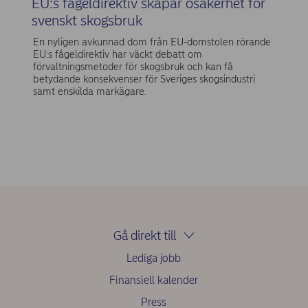
EU:s fågeldirektiv skapar osäkerhet för
svenskt skogsbruk
En nyligen avkunnad dom från EU-domstolen rörande
EU:s fågeldirektiv har väckt debatt om
förvaltningsmetoder för skogsbruk och kan få
betydande konsekvenser för Sveriges skogsindustri
samt enskilda markägare.
Gå direkt till
Lediga jobb
Finansiell kalender
Press