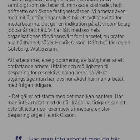
samtidigt som det leder till minskade kostnader, höjt
driftnetto och ökade fastighetsvärden. Vi arbetar även
med miljöcertifieringar vilket blir ett tydligt kvitto för
medarbetarna. Det ger en indikation på att vi som bolag
jobbar åt rätt håll. Vi har fått med oss hela
organisationen förvånansvärt fort i arbetet, nu pratar
alla hållbarhet, säger Henrik Olsson, Driftchef, för region
Göteborg, Wallenstam.
Att arbeta med energioptimering av fastigheter är ett
omfattande arbete. Utfallet och möjligheten till
besparing för respektive bolag beror på vilket
utgångsläge man har, dvs hur aktivt har man arbetat
med frågan tidigare.
- Det gäller att starta med det man kan hantera. Har
man inte arbetat med de här frågorna tidigare kan ett
byte till ledlampor exempelvis innebära en stor
besparing säger Henrik Olsson.
Har man inte arbetat med de här