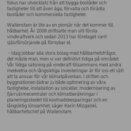
fokus har utvecklats från att bygga bostäder och
fastigheter till att även äga, förvalta och förädla
bostäder och kommersiella fastigheter.
Wallenstam är lite av en pionjär när det kommer till
hållbarhet. År 2008 driftsatte man sitt första
vindkraftverk och sedan 2013 har företaget varit
självförsörjande på förnybar el.
- Idag jobbar alla stora bolag med hållbarhetsfrågor,
det måste man, men vi var definitivt tidiga på området.
Vår tidiga satsning på vindkraft tillsammans med andra
medvetna och långsiktiga investeringar är för oss ett sätt
att ta ansvar för vår klimatpåverkan. I driften och
byggnationen bidrar ju både optimering av våra
fastigheter, installation av solceller, modernisering av
fjärrvärmecentraler och klimatberäkningar i
planeringsskedet till kostnadsbesparingar och en
långsiktig lönsamhet, säger Karin Mizgalski,
hållbarhetschef på Wallenstam.