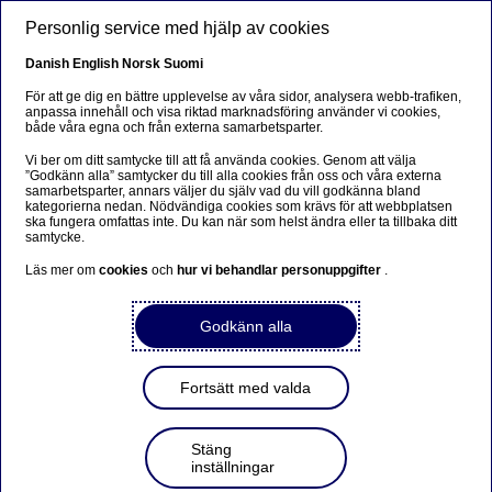
Hoppa till huvudinnehåll
Personlig service med hjälp av cookies
SV
Danish
English
Norsk
Suomi
För att ge dig en bättre upplevelse av våra sidor, analysera webb-trafiken,
anpassa innehåll och visa riktad marknadsföring använder vi cookies,
både våra egna och från externa samarbetsparter.
Hållbarhet
Vi ber om ditt samtycke till att få använda cookies. Genom att välja
”Godkänn alla” samtycker du till alla cookies från oss och våra externa
Wallenstam: Energirenovering
samarbetsparter, annars väljer du själv vad du vill godkänna bland
kategorierna nedan. Nödvändiga cookies som krävs för att webbplatsen
är positivt för både driftnettot
ska fungera omfattas inte. Du kan när som helst ändra eller ta tillbaka ditt
samtycke.
och klimatet
Läs mer om
cookies
och
hur vi behandlar personuppgifter
.
2024-01-30
Godkänn alla
Fastighetsbolaget Wallenstam är lite av en
pionjär när det gäller hållbarhet. Redan 2013 blev
Fortsätt med valda
företaget självförsörjande på el och idag har de
ett ökat fokus på att optimera och effektivisera
Stäng
energianvändningen. Alla företag har sin egen
inställningar
resa och Wallenstam betonar att det är viktigt att