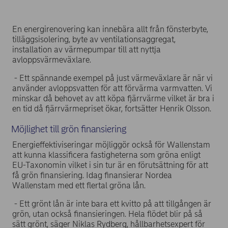
En energirenovering kan innebära allt från fönsterbyte,
tilläggsisolering, byte av ventilationsaggregat,
installation av värmepumpar till att nyttja
avloppsvärmeväxlare.
- Ett spännande exempel på just värmeväxlare är när vi
använder avloppsvatten för att förvärma varmvatten. Vi
minskar då behovet av att köpa fjärrvärme vilket är bra i
en tid då fjärrvärmepriset ökar, fortsätter Henrik Olsson.
Möjlighet till grön finansiering
Energieffektiviseringar möjliggör också för Wallenstam
att kunna klassificera fastigheterna som gröna enligt
EU-Taxonomin vilket i sin tur är en förutsättning för att
få grön finansiering. Idag finansierar Nordea
Wallenstam med ett flertal gröna lån.
- Ett grönt lån är inte bara ett kvitto på att tillgången är
grön, utan också finansieringen. Hela flödet blir på så
sätt grönt, säger Niklas Rydberg, hållbarhetsexpert för