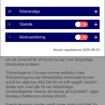
Pressmeddelande | 2012-03-27 09:00
Nödvändiga
20
Riskviljan har ökat påtagligt sedan ECB steg in och tog
en mer aktiv roll. Flera faktorer i omvärlden håller dock
Samtycke
Statistik
6
för:
tillbaka återhämtningen. Den ekonomiska aktiviteten
Statistik
dämpas när statsfinanser ska saneras. Därtill kan nya
Samtycke
regleringar för den finansiella sektorn hämma
Marknadsföring
7
för:
kreditgivningen.
Marknadsföring
Senast uppdaterad 2026-08-03
Finansiella räddningsaktioner löser inte de
underliggande problemen i Europa. Snarare handlar det
om att vinna tid för att kunna ta tag i mer långsiktiga
strukturella problem.
”Utmaningarna i Europa rymmer politiska risker.
Åtstramningarna ska tillfredsställa marknaderna men
också ha väljarnas stöd. Det blir en tuff uppgift, särskilt i
länder som snart går till val. Nödvändiga
strukturåtgärder riskerar att skjutas på framtiden”, säger
Nordeas chefekonom Annika Winsth.
Svensk ekonomi vänder uppåt under andra halvåret. En