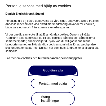
Hoppa till huvudinnehåll
Personlig service med hjälp av cookies
SV
Danish
English
Norsk
Suomi
För att ge dig en bättre upplevelse av våra sidor, analysera webb-trafiken,
anpassa innehåll och visa riktad marknadsföring använder vi cookies,
både våra egna och från externa samarbetsparter.
Beklager...
Vi ber om ditt samtycke till att få använda cookies. Genom att välja
”Godkänn alla” samtycker du till alla cookies från oss och våra externa
Denne siden findes ikke på norsk
samarbetsparter, annars väljer du själv vad du vill godkänna bland
kategorierna nedan. Nödvändiga cookies som krävs för att webbplatsen
ska fungera omfattas inte. Du kan när som helst ändra eller ta tillbaka ditt
Bli værende på denne siden
|
Fortsett til en lignende
samtycke.
side på norsk
Läs mer om
cookies
och
hur vi behandlar personuppgifter
.
Godkänn alla
Konjunkturrapport: Svensk
Fortsätt med valda
ekonomi - lågtrycket drar
förbi
Stäng
inställningar