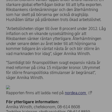
starkare global efterfrågan bidrar till att lyfta exporten.
Riksbankens räntesänkningar och den återhämtning
som har skett på börserna ger också draghjälp.
Hushållen lättar på plånboken trots ökad arbetslöshet.
”Arbetslösheten stiger till över 8 procent under 2012. Låg
inflation och en vikande sysselsättning gör att
Riksbanken sänker räntan ytterligare. Återhämtningen
under senare delen av året leder till att höjningarna
kommer tidigare än väntat nästa år och blir större än
vad marknaden tror idag”, säger Annika Winsth.
”Samtidigt blir finanspolitiken svagt expansiv nästa år
med reformer på cirka 15 miljarder kronor. Utrymmet
för större finanspolitiska stimulanser är begränsat”,
säger Annika Winsth.
Rapporten finns att ladda ned på
nordea.com
För ytterligare information:
Annika Winsth, chefekonom, 08-614 8608
Torbjörn Isaksson, chefsanalytiker, 08-614 8859