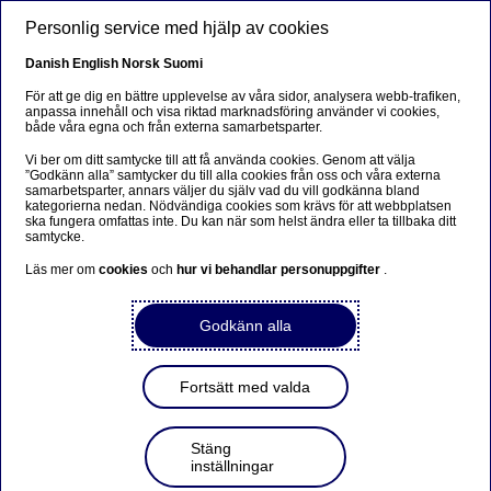
Hoppa till huvudinnehåll
Personlig service med hjälp av cookies
SV
Danish
English
Norsk
Suomi
För att ge dig en bättre upplevelse av våra sidor, analysera webb-trafiken,
anpassa innehåll och visa riktad marknadsföring använder vi cookies,
både våra egna och från externa samarbetsparter.
Beklager...
Vi ber om ditt samtycke till att få använda cookies. Genom att välja
”Godkänn alla” samtycker du till alla cookies från oss och våra externa
Denne siden findes ikke på norsk
samarbetsparter, annars väljer du själv vad du vill godkänna bland
kategorierna nedan. Nödvändiga cookies som krävs för att webbplatsen
ska fungera omfattas inte. Du kan när som helst ändra eller ta tillbaka ditt
Bli værende på denne siden
|
Fortsett til en lignende
samtycke.
side på norsk
Läs mer om
cookies
och
hur vi behandlar personuppgifter
.
Godkänn alla
Delårsrapport för första
Fortsätt med valda
kvartalet 2012
Stäng
inställningar
Regulatoriskt pressmeddelande | 2012-04-24 06:55