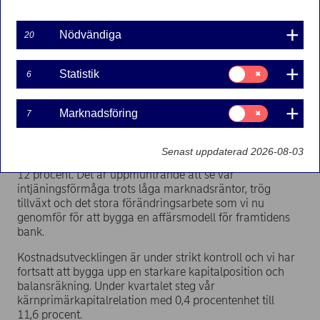
Vd Christian Clausens kommentar till rapporten:
Nödvändiga
20
– Nordeas starka affärsutveckling fortsätter. Vi
välkomnade 22 000 nya relationskunder till Nordea,
Samtycke
Statistik
6
våra nya appar mer än fördubblade antalet aktiva
för:
mobilbankskunder och vi stärkte vår ställning som den
Statistik
marknadsledande banken för Nordens största
Samtycke
Marknadsföring
7
företagskunder.
för:
Marknadsföring
Lönsamheten ligger på en fortsatt hög nivå och
Senast uppdaterad 2026-08-03
avkastningen på eget kapital ligger strax under
12 procent. Det är uppmuntrande att se vår
intjäningsförmåga trots låga marknadsräntor, trög
tillväxt och det stora förändringsarbete som vi nu
genomför för att bygga en affärsmodell för framtidens
bank.
Kostnadsutvecklingen är under strikt kontroll och vi har
fortsatt att bygga upp en starkare kapitalposition och
balansräkning. Under kvartalet steg vår
kärnprimärkapitalrelation med 0,4 procentenhet till
11,6 procent.