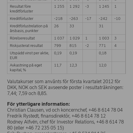
Resultat före
1 255
1 292
-3
1 245
1
kreditförluster
Kreditförluster
-218
-263
-17
-242
-10
Kreditförlustrelation på
26
33
31
årsbasis, punkter
Rörelseresultat
1 037
1 029
1
1 003
3
Riskjusterat resultat
799
815
-2
771
4
Utspädd vinst per aktie,
0,19
0,19
0,18
EUR
Avkastning på eget
11,7
12,3
12,0
kapital, %
Valutakurser som använts för första kvartalet 2012 för
DKK, NOK och SEK avseende poster i resultaträkningen:
7,44; 7,59 och 8,85.
För ytterligare information:
Christian Clausen, vd och koncernchef, +46 8 614 78 04
Fredrik Rystedt, finansdirektör, +46 8 614 78 12
Rodney Alfvén, chef för Investor Relations, +46 8 614 78
80 (eller +46 72 235 05 15)