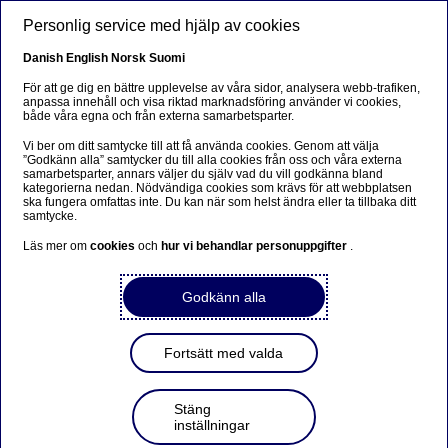
Hoppa till huvudinnehåll
Personlig service med hjälp av cookies
SV
Danish
English
Norsk
Suomi
För att ge dig en bättre upplevelse av våra sidor, analysera webb-trafiken,
anpassa innehåll och visa riktad marknadsföring använder vi cookies,
både våra egna och från externa samarbetsparter.
Anteeksi...
Vi ber om ditt samtycke till att få använda cookies. Genom att välja
”Godkänn alla” samtycker du till alla cookies från oss och våra externa
Sivua ei ole saatavilla suomeksi
samarbetsparter, annars väljer du själv vad du vill godkänna bland
kategorierna nedan. Nödvändiga cookies som krävs för att webbplatsen
ska fungera omfattas inte. Du kan när som helst ändra eller ta tillbaka ditt
Pysy sivulla
|
Siirry aiheeseen liittyvälle
samtycke.
suomenkieliselle sivulle
Läs mer om
cookies
och
hur vi behandlar personuppgifter
.
Godkänn alla
Delårsrapport för första
Fortsätt med valda
kvartalet 2012
Stäng
inställningar
Regulatoriskt pressmeddelande | 2012-04-24 06:55