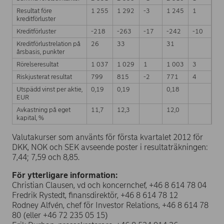
Resultat före
1 255
1 292
-3
1 245
1
kreditförluster
Kreditförluster
-218
-263
-17
-242
-10
Kreditförlustrelation på
26
33
31
årsbasis, punkter
Rörelseresultat
1 037
1 029
1
1 003
3
Riskjusterat resultat
799
815
-2
771
4
Utspädd vinst per aktie,
0,19
0,19
0,18
EUR
Avkastning på eget
11,7
12,3
12,0
kapital, %
Valutakurser som använts för första kvartalet 2012 för
DKK, NOK och SEK avseende poster i resultaträkningen:
7,44; 7,59 och 8,85.
För ytterligare information:
Christian Clausen, vd och koncernchef, +46 8 614 78 04
Fredrik Rystedt, finansdirektör, +46 8 614 78 12
Rodney Alfvén, chef för Investor Relations, +46 8 614 78
80 (eller +46 72 235 05 15)