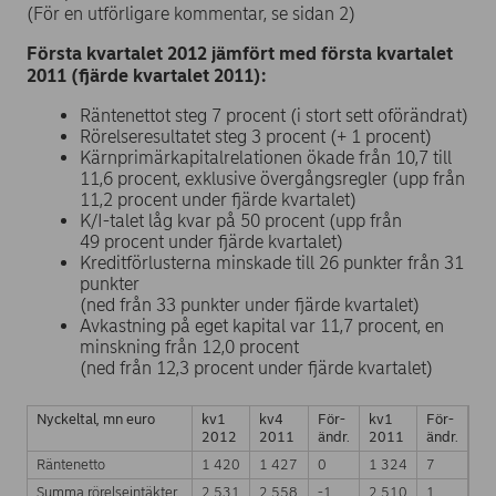
(För en utförligare kommentar, se sidan 2)
Första kvartalet 2012 jämfört med första kvartalet
2011 (fjärde kvartalet 2011):
Räntenettot steg 7 procent (i stort sett oförändrat)
Rörelseresultatet steg 3 procent (+ 1 procent)
Kärnprimärkapitalrelationen ökade från 10,7 till
11,6 procent, exklusive övergångsregler (upp från
11,2 procent under fjärde kvartalet)
K/I-talet låg kvar på 50 procent (upp från
49 procent under fjärde kvartalet)
Kreditförlusterna minskade till 26 punkter från 31
punkter
(ned från 33 punkter under fjärde kvartalet)
Avkastning på eget kapital var 11,7 procent, en
minskning från 12,0 procent
(ned från 12,3 procent under fjärde kvartalet)
Nyckeltal, mn euro
kv1
kv4
För-
kv1
För-
2012
2011
ändr.
2011
ändr.
Räntenetto
1 420
1 427
0
1 324
7
Summa rörelseintäkter
2 531
2 558
-1
2 510
1