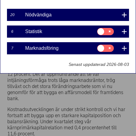
Vd Christian Clausens kommentar till rapporten:
Nödvändiga
20
– Nordeas starka affärsutveckling fortsätter. Vi
välkomnade 22 000 nya relationskunder till Nordea,
Samtycke
Statistik
6
våra nya appar mer än fördubblade antalet aktiva
för:
mobilbankskunder och vi stärkte vår ställning som den
Statistik
marknadsledande banken för Nordens största
Samtycke
Marknadsföring
7
företagskunder.
för:
Marknadsföring
Lönsamheten ligger på en fortsatt hög nivå och
Senast uppdaterad 2026-08-03
avkastningen på eget kapital ligger strax under
12 procent. Det är uppmuntrande att se vår
intjäningsförmåga trots låga marknadsräntor, trög
tillväxt och det stora förändringsarbete som vi nu
genomför för att bygga en affärsmodell för framtidens
bank.
Kostnadsutvecklingen är under strikt kontroll och vi har
fortsatt att bygga upp en starkare kapitalposition och
balansräkning. Under kvartalet steg vår
kärnprimärkapitalrelation med 0,4 procentenhet till
11,6 procent.