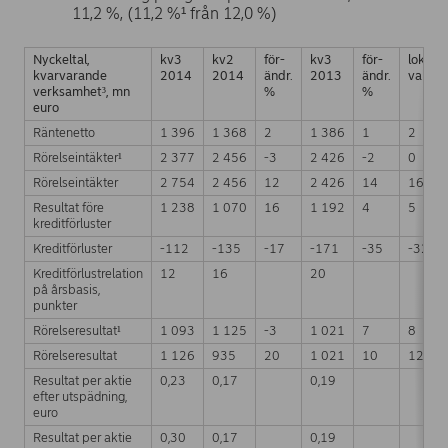
11,2 %, (11,2 %¹ från 12,0 %)
Nyckeltal,
kv3
kv2
för-
kv3
för-
lokal
kvarvarande
2014
2014
ändr.
2013
ändr.
valuta
verksamhet³, mn
%
%
euro
Räntenetto
1 396
1 368
2
1 386
1
2
Rörelseintäkter¹
2 377
2 456
-3
2 426
-2
0
Rörelseintäkter
2 754
2 456
12
2 426
14
16
Resultat före
1 238
1 070
16
1 192
4
5
kreditförluster
Kreditförluster
-112
-135
-17
-171
-35
-32
Kreditförlustrelation
12
16
20
på årsbasis,
punkter
Rörelseresultat¹
1 093
1 125
-3
1 021
7
8
Rörelseresultat
1 126
935
20
1 021
10
12
Resultat per aktie
0,23
0,17
0,19
efter utspädning,
euro
Resultat per aktie
0,30
0,17
0,19