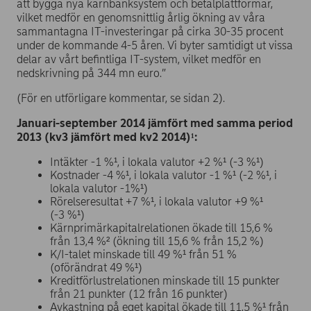
att bygga nya kärnbanksystem och betalplattformar,
vilket medför en genomsnittlig årlig ökning av våra
sammantagna IT-investeringar på cirka 30-35 procent
under de kommande 4-5 åren. Vi byter samtidigt ut vissa
delar av vårt befintliga IT-system, vilket medför en
nedskrivning på 344 mn euro.”
(För en utförligare kommentar, se sidan 2).
Januari-september 2014 jämfört med samma period
2013 (kv3 jämfört med kv2 2014)¹:
Intäkter -1 %¹, i lokala valutor +2 %¹ (-3 %¹)
Kostnader -4 %¹, i lokala valutor -1 %¹ (-2 %¹, i
lokala valutor -1%¹)
Rörelseresultat +7 %¹, i lokala valutor +9 %¹
(-3 %¹)
Kärnprimärkapitalrelationen ökade till 15,6 %
från 13,4 %² (ökning till 15,6 % från 15,2 %)
K/I-talet minskade till 49 %¹ från 51 %
(oförändrat 49 %¹)
Kreditförlustrelationen minskade till 15 punkter
från 21 punkter (12 från 16 punkter)
Avkastning på eget kapital ökade till 11,5 %¹ från