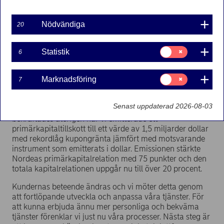
Vd Christian Clausens kommentar till resultatet:
”Vi fortsätter att välkomna fler nya kunder. Spararna
Nödvändiga
20
visar också ökat förtroende för oss och under tredje
kvartalet passerade vårt förvaltade kapital 250 md euro.
Intäkterna står sig bra trots fortsatt ekonomisk motvind
Samtycke
Statistik
6
för:
och det är tydligt att vi är på väg att uppnå vårt
Statistik
kostnadsmål. Kreditkvaliteten fortsätter att förbättras
Samtycke
Marknadsföring
och kreditförlusterna ligger nu under det 10-åriga
7
för:
genomsnittet.
Marknadsföring
Senast uppdaterad 2026-08-03
Att Nordeas anses som en av världens säkraste banker
bekräftades återigen när vi emitterade ett
primärkapitaltillskott till ett värde av 1,5 miljarder dollar
med rekordlåg kupongränta jämfört med motsvarande
instrument som emitterats i dollar. Emissionen stärkte
Nordeas primärkapitalrelation med 75 punkter och den
totala kapitalrelationen uppgår nu till över 20 procent.
Kundernas beteende ändras och vi möter detta genom
att fortlöpande utveckla och anpassa våra tjänster. För
att kunna erbjuda ännu mer personliga och bekväma
tjänster förenklar vi just nu våra processer. Nästa steg är