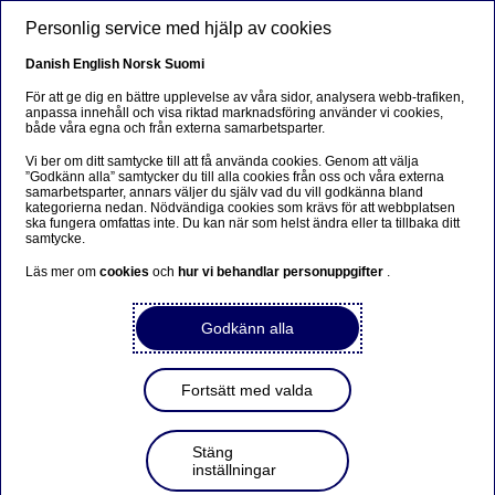
Hoppa till huvudinnehåll
Personlig service med hjälp av cookies
SV
Danish
English
Norsk
Suomi
För att ge dig en bättre upplevelse av våra sidor, analysera webb-trafiken,
anpassa innehåll och visa riktad marknadsföring använder vi cookies,
både våra egna och från externa samarbetsparter.
Beklager...
Vi ber om ditt samtycke till att få använda cookies. Genom att välja
”Godkänn alla” samtycker du till alla cookies från oss och våra externa
Siden findes desværre ikke på dansk
samarbetsparter, annars väljer du själv vad du vill godkänna bland
kategorierna nedan. Nödvändiga cookies som krävs för att webbplatsen
ska fungera omfattas inte. Du kan när som helst ändra eller ta tillbaka ditt
Bliv på siden
|
Fortsæt til en relateret side på dansk
samtycke.
Läs mer om
cookies
och
hur vi behandlar personuppgifter
.
Godkänn alla
Delårsrapport för tredje
kvartalet 2014
Fortsätt med valda
Stäng
Regulatoriskt pressmeddelande | 2014-10-22 07:00
inställningar