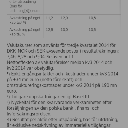
efter utspädning
(bas för
utdelning[4]), euro
Avkastning på eget
11,2
12,0
10,8
kapital¹, %
Avkastning på eget
12,8
10,0
10,8
kapital, %
Valutakurser som använts för tredje kvartalet 2014 för
DKK, NOK och SEK avseende poster i resultaträkningen:
7,46; 8,28 och 9,04. Se även not 1.
Nettoeffekten av valutarörelser mellan kv3 2014 och
kv2 2014 var obetydlig.
¹) Exkl. engångsintäkter och -kostnader under kv3 2014
på +34 mn euro (netto före skatt) och
omstruktureringskostnader under kv2 2014 på 190 mn
euro.
²) Tidigare uppskattningar enligt Basel III.
³) Nyckeltal för den kvarvarande verksamheten efter
försäljningen av den polska bank-, finans- och
livförsäkringsrörelsen.
4) Resultat per aktie efter utspädning, bas för utdelning,
är exklusive nedskrivning av immateriella tillgångar