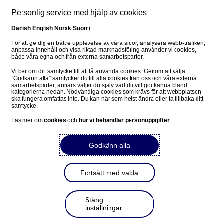
Hoppa till huvudinnehåll
Personlig service med hjälp av cookies
SV
Danish
English
Norsk
Suomi
För att ge dig en bättre upplevelse av våra sidor, analysera webb-trafiken,
anpassa innehåll och visa riktad marknadsföring använder vi cookies,
både våra egna och från externa samarbetsparter.
Beklager...
Vi ber om ditt samtycke till att få använda cookies. Genom att välja
”Godkänn alla” samtycker du till alla cookies från oss och våra externa
Siden findes desværre ikke på dansk
samarbetsparter, annars väljer du själv vad du vill godkänna bland
kategorierna nedan. Nödvändiga cookies som krävs för att webbplatsen
ska fungera omfattas inte. Du kan när som helst ändra eller ta tillbaka ditt
Bliv på siden
|
Fortsæt til en relateret side på dansk
samtycke.
Läs mer om
cookies
och
hur vi behandlar personuppgifter
.
Anna Storåkers ny chef för
Godkänn alla
Banking Sverige
Fortsätt med valda
| 2014-10-24 10:00
Stäng
Anna Storåkers är sedan 2011 vice chef i Banking
inställningar
Sverige, med ansvar för 8 av totalt 17 regioner inom den