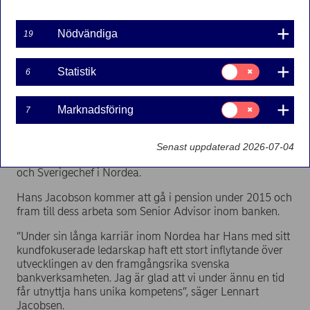
svenska bankverksamheten. Hon har arbetat inom
Nordea på olika poster sedan 2009 och har tidigare varit
Nödvändiga
19
anställd på konsultföretaget McKinsey samt
investmentbanken Goldman Sachs.
Samtycke
Statistik
6
”Bankverksamheten förändras snabbt i takt med
för:
digitaliseringen. Vi möter kundernas ändrade beteenden
Statistik
och behov med att ständigt utveckla och anpassa våra
Samtycke
Marknadsföring
7
banktjänster. Annas erfarenhet av koncernstrategiskt
för:
Marknadsföring
arbete och framgångrikt operativt ledarskap gör henne
till en utmärkt person för att leda detta arbete i Sverige”,
Senast uppdaterad 2026-07-04
säger Lennart Jacobsen, nordisk chef för Retail Banking
och Sverigechef i Nordea.
Hans Jacobson kommer att gå i pension under 2015 och
fram till dess arbeta som Senior Advisor inom banken.
”Under sin långa karriär inom Nordea har Hans med sitt
kundfokuserade ledarskap haft ett stort inflytande över
utvecklingen av den framgångsrika svenska
bankverksamheten. Jag är glad att vi under ännu en tid
får utnyttja hans unika kompetens”, säger Lennart
Jacobsen.