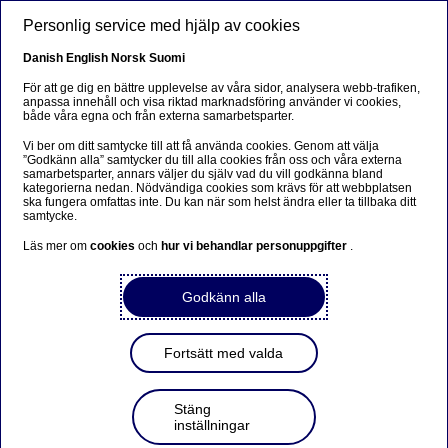
Hoppa till huvudinnehåll
Personlig service med hjälp av cookies
SV
Danish
English
Norsk
Suomi
För att ge dig en bättre upplevelse av våra sidor, analysera webb-trafiken,
anpassa innehåll och visa riktad marknadsföring använder vi cookies,
både våra egna och från externa samarbetsparter.
Beklager...
Vi ber om ditt samtycke till att få använda cookies. Genom att välja
”Godkänn alla” samtycker du till alla cookies från oss och våra externa
Siden findes desværre ikke på dansk
samarbetsparter, annars väljer du själv vad du vill godkänna bland
kategorierna nedan. Nödvändiga cookies som krävs för att webbplatsen
ska fungera omfattas inte. Du kan när som helst ändra eller ta tillbaka ditt
Bliv på siden
|
Fortsæt til en relateret side på dansk
samtycke.
Läs mer om
cookies
och
hur vi behandlar personuppgifter
.
Godkänn alla
Nordea presenterar
rapporten för fjärde
Fortsätt med valda
kvartalet och helåret 2014
onsdagen den 28 januari
Stäng
inställningar
2015