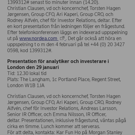
1399312# senast tio minuter innan (14.20).
Christian Clausen, vd och koncernchef, Torsten Hagen
Jørgensen, Group CFO, Ari Kaperi, Group CRO, och
Rodney Alfvén, chef för Investor Relations, deltar. Efter
en kort presentation från ledningen följer en frågestund.
Efter telefonkonferensen läggs en indexerad uppspelning
ut på
www.nordea.com
. Det går också att höra en
uppspelning t o m den 4 februari på tel +44 (0) 20 3427
0598, kod 1399312#.
Presentation för analytiker och investerare i
London den 29 januari
Tid: 12.30 lokal tid
Plats: The Langham, 1c Portland Place, Regent Street,
London W1B 1JA
Christian Clausen, vd och koncernchef, Torsten Hagen
Jørgensen, Group CFO, Ari Kaperi, Group CRO, Rodney
Alfvén, chef för Investor Relations, Andreas Larsson,
Senior IR Officer, och Emma Nilsson, IR Officer,
deltar. Presentationen, inklusive frågestund, väntas pågå
cirka en timme. Lunch kommer att serveras.
För att delta, kontakta: Kar Fun Ho på Morgan Stanley