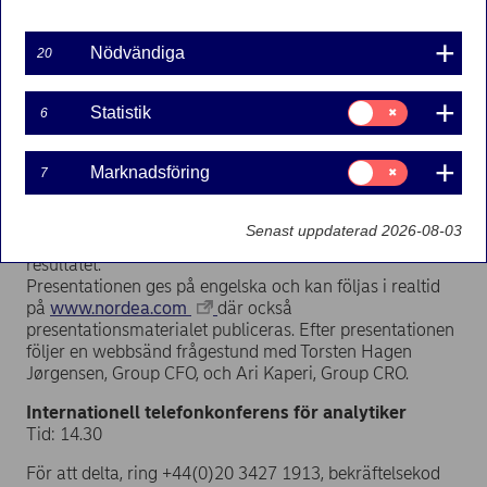
Nödvändiga
20
Regulatoriskt pressmeddelande | 2015-01-13 13:15
Samtycke
Statistik
6
Rapporten publiceras cirka kl 07.00.
för:
Statistik
Presskonferens
Samtycke
Marknadsföring
7
Tid: 09.30
för:
Marknadsföring
Plats: Smålandsgatan 17
Senast uppdaterad 2026-08-03
Vd och koncernchef Christian Clausen presenterar
resultatet.
Presentationen ges på engelska och kan följas i realtid
på
www.nordea.com
där också
presentationsmaterialet publiceras. Efter presentationen
följer en webbsänd frågestund med Torsten Hagen
Jørgensen, Group CFO, och Ari Kaperi, Group CRO.
Internationell telefonkonferens för analytiker
Tid: 14.30
För att delta, ring +44(0)20 3427 1913, bekräftelsekod