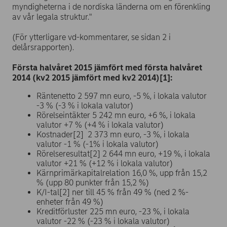
myndigheterna i de nordiska länderna om en förenkling
av vår legala struktur."
(För ytterligare vd-kommentarer, se sidan 2 i
delårsrapporten).
Första halvåret 2015 jämfört med första halvåret
2014 (kv2 2015 jämfört med kv2 2014)[1]:
Räntenetto 2 597 mn euro, -5 %, i lokala valutor
-3 % (-3 % i lokala valutor)
Rörelseintäkter 5 242 mn euro, +6 %, i lokala
valutor +7 % (+4 % i lokala valutor)
Kostnader[2] 2 373 mn euro, -3 %, i lokala
valutor -1 % (-1% i lokala valutor)
Rörelseresultat[2] 2 644 mn euro, +19 %, i lokala
valutor +21 % (+12 % i lokala valutor)
Kärnprimärkapitalrelation 16,0 %, upp från 15,2
% (upp 80 punkter från 15,2 %)
K/I-tal[2] ner till 45 % från 49 % (ned 2 %-
enheter från 49 %)
Kreditförluster 225 mn euro, -23 %, i lokala
valutor -22 % (-23 % i lokala valutor)