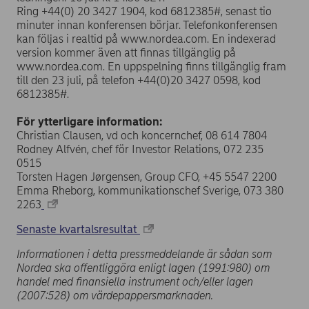
Ring +44(0) 20 3427 1904, kod 6812385#, senast tio
minuter innan konferensen börjar. Telefonkonferensen
kan följas i realtid på www.nordea.com. En indexerad
version kommer även att finnas tillgänglig på
www.nordea.com. En uppspelning finns tillgänglig fram
till den 23 juli, på telefon +44(0)20 3427 0598, kod
6812385#.
För ytterligare information:
Christian Clausen, vd och koncernchef, 08 614 7804
Rodney Alfvén, chef för Investor Relations, 072 235
0515
Torsten Hagen Jørgensen, Group CFO, +45 5547 2200
Emma Rheborg, kommunikationschef Sverige, 073 380
2263
Senaste kvartalsresultat
Informationen i detta pressmeddelande är sådan som
Nordea ska offentliggöra enligt lagen (1991:980) om
handel med finansiella instrument och/eller lagen
(2007:528) om värdepappersmarknaden.