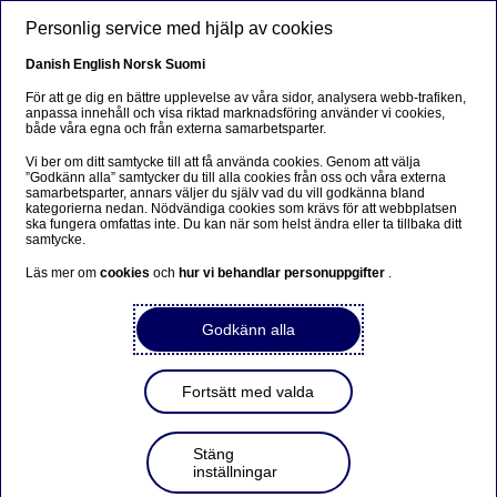
Hoppa till huvudinnehåll
Personlig service med hjälp av cookies
SV
Danish
English
Norsk
Suomi
För att ge dig en bättre upplevelse av våra sidor, analysera webb-trafiken,
anpassa innehåll och visa riktad marknadsföring använder vi cookies,
både våra egna och från externa samarbetsparter.
Sorry...
Vi ber om ditt samtycke till att få använda cookies. Genom att välja
”Godkänn alla” samtycker du till alla cookies från oss och våra externa
This page does not exist in your language. You will
samarbetsparter, annars väljer du själv vad du vill godkänna bland
be taken to a related page.
kategorierna nedan. Nödvändiga cookies som krävs för att webbplatsen
ska fungera omfattas inte. Du kan när som helst ändra eller ta tillbaka ditt
samtycke.
Stay on this page
|
Continue
Läs mer om
cookies
och
hur vi behandlar personuppgifter
.
Godkänn alla
Delårsrapport för andra
Fortsätt med valda
kvartalet 2015
Stäng
inställningar
Regulatoriskt pressmeddelande | 2015-07-16 08:00