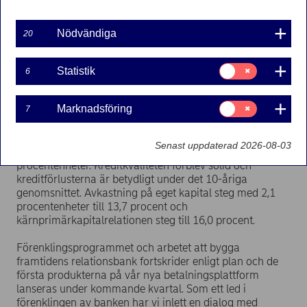
Vd Christian Clausens kommentar till resultatet:
Nödvändiga
20
"Efter en exceptionell början på året såg vi under andra
kvartalet en stabilisering av räntenettot, en något lägre
kundaktivitetsnivå på kapitalmarknaderna, medan den
Samtycke
Statistik
6
för:
starka utvecklingen på sparande- och placeringssidan
Statistik
fortsatte, vilket visar kundernas höga efterfrågan på vår
Samtycke
Marknadsföring
rådgivning och våra produkter. Under första halvåret
7
för:
steg rörelseintäkterna med 7 procent i lokala valutor,
Marknadsföring
medan kostnaderna sjönk med över 1 procent i lokala
Senast uppdaterad 2026-08-03
valutor. Därmed förbättrades K/I-talet med mer än 4
procentenheter. Kreditkvaliteten förblev solid och
kreditförlusterna är betydligt under det 10-åriga
genomsnittet. Avkastning på eget kapital steg med 2,1
procentenheter till 13,7 procent och
kärnprimärkapitalrelationen steg till 16,0 procent.
Förenklingsprogrammet och arbetet att bygga
framtidens relationsbank fortskrider enligt plan och de
första produkterna på vår nya betalningsplattform
lanseras under kommande kvartal. Som ett led i
förenklingen av banken har vi inlett en dialog med