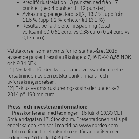
Kreditförlustrelation 13 punkter, ned från 17
punkter (ned 4 punkter till 12 punkter)
Avkastning på eget kapital[2] 13,7 %, upp från
11,6 % (upp 1,2 %-enheter till 13,1 %)
Resultat per aktie efter utspädning (total
verksamhet) 0,51 euro, vs 0,38 euro (0,24 euro vs
0,17 euro)
Valutakurser som använts för första halvåret 2015
avseende poster i resultaträkningen: 7,46 DKK; 8,65 NOK
och 9,34 SEK.
[1] Nyckeltal för den kvarvarande verksamheten efter
försäljningen av den polska bank-, finans- och
livförsäkringsrörelsen.
[2] Exklusive omstruktureringskostnader under kv2
2014 på 190 mn euro.
Press- och investerarinformation:
- Presskonferens med ledningen: 16 juli kl 10.30 CET,
Smålandsgatan 17, Stockholm. Presentationen hålls på
engelska och kan ses i realtid på www.nordea.com.
- Internationell telefonkonferens för analytiker med
ledningen: 16 juli kl 14.30 CET.