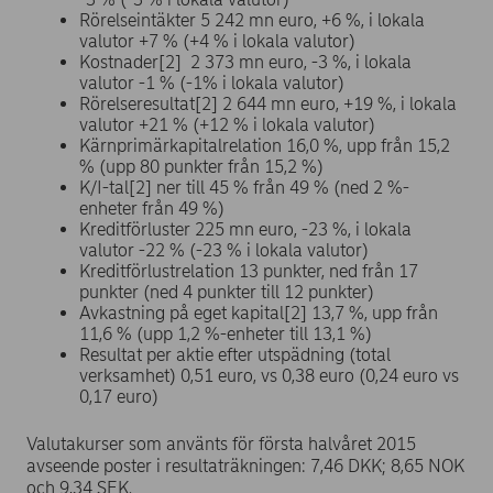
Rörelseintäkter 5 242 mn euro, +6 %, i lokala
valutor +7 % (+4 % i lokala valutor)
Kostnader[2] 2 373 mn euro, -3 %, i lokala
valutor -1 % (-1% i lokala valutor)
Rörelseresultat[2] 2 644 mn euro, +19 %, i lokala
valutor +21 % (+12 % i lokala valutor)
Kärnprimärkapitalrelation 16,0 %, upp från 15,2
% (upp 80 punkter från 15,2 %)
K/I-tal[2] ner till 45 % från 49 % (ned 2 %-
enheter från 49 %)
Kreditförluster 225 mn euro, -23 %, i lokala
valutor -22 % (-23 % i lokala valutor)
Kreditförlustrelation 13 punkter, ned från 17
punkter (ned 4 punkter till 12 punkter)
Avkastning på eget kapital[2] 13,7 %, upp från
11,6 % (upp 1,2 %-enheter till 13,1 %)
Resultat per aktie efter utspädning (total
verksamhet) 0,51 euro, vs 0,38 euro (0,24 euro vs
0,17 euro)
Valutakurser som använts för första halvåret 2015
avseende poster i resultaträkningen: 7,46 DKK; 8,65 NOK
och 9,34 SEK.