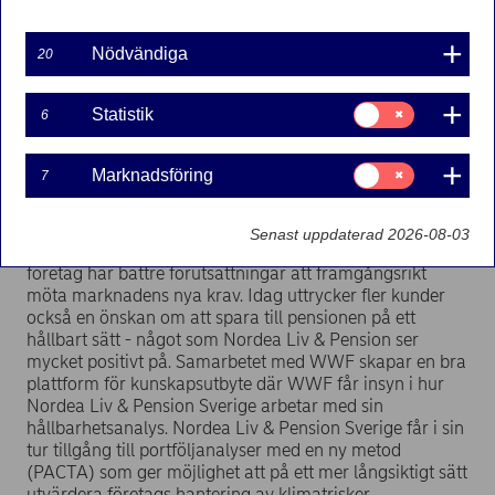
Nödvändiga
Nordea Liv & Pension Sverige har tillsammans med
20
Världsnaturfonden WWF slutit ett samarbetsavtal
för att gemensamt bidra till ökad kunskap om
Samtycke
Statistik
6
hållbara investeringar. Samarbetsavtalet ska också
för:
Statistik
främja kunskapsutbyte i hur man idag analyserar
och utvärderar portföljer för att investera i linje
Samtycke
Marknadsföring
7
för:
med Parisavtalet.
Marknadsföring
En viktig del i Nordea Liv & Pensions investeringsstrategi
Senast uppdaterad 2026-08-03
är att analysera företags hållbarhetsarbeten då hållbara
företag har bättre förutsättningar att framgångsrikt
möta marknadens nya krav. Idag uttrycker fler kunder
också en önskan om att spara till pensionen på ett
hållbart sätt - något som Nordea Liv & Pension ser
mycket positivt på. Samarbetet med WWF skapar en bra
plattform för kunskapsutbyte där WWF får insyn i hur
Nordea Liv & Pension Sverige arbetar med sin
hållbarhetsanalys. Nordea Liv & Pension Sverige får i sin
tur tillgång till portföljanalyser med en ny metod
(PACTA) som ger möjlighet att på ett mer långsiktigt sätt
utvärdera företags hantering av klimatrisker.