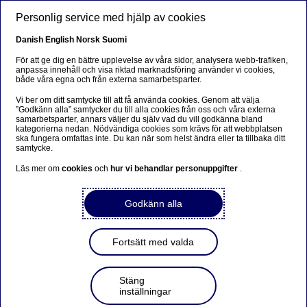
Hoppa till huvudinnehåll
Personlig service med hjälp av cookies
SV
Danish
English
Norsk
Suomi
För att ge dig en bättre upplevelse av våra sidor, analysera webb-trafiken,
anpassa innehåll och visa riktad marknadsföring använder vi cookies,
både våra egna och från externa samarbetsparter.
Beklager...
Vi ber om ditt samtycke till att få använda cookies. Genom att välja
”Godkänn alla” samtycker du till alla cookies från oss och våra externa
Siden findes desværre ikke på dansk
samarbetsparter, annars väljer du själv vad du vill godkänna bland
kategorierna nedan. Nödvändiga cookies som krävs för att webbplatsen
ska fungera omfattas inte. Du kan när som helst ändra eller ta tillbaka ditt
Bliv på siden
|
Fortsæt til en relateret side på dansk
samtycke.
Läs mer om
cookies
och
hur vi behandlar personuppgifter
.
Godkänn alla
Nordea Liv & Pension i
samarbete med
Fortsätt med valda
Världsnaturfonden WWF
Stäng
inställningar
Pressmeddelande | 2018-12-14 10:00