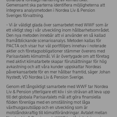
Gemensamt ska parterna identifiera möjligheterna att
integrera analysmetoden i Nordea Liv & Pension
Sveriges förvaltning.
- Vi är väldigt glada över samarbetet med WWF som är
ett viktigt steg i vår utveckling inom hållbarhetsområdet.
Den nya metoden innebär att vi använder en så kallad
framåtblickande scenarioanalys. Metoden kallas för
PACTA och visar hur väl portföljers innehav i noterade
aktier och företagsobligationer stämmer överens med
Parisavtalets klimatmål. Vi är övertygade om att företag
med aktivt klimatarbete skapar förutsättningar för hög
avkastning och att våra kunder uppskattar Nordeas
påverkansarbete för en mer hållbar framtid, säger Johan
Nystedt, VD Nordea Liv & Pension Sverige.
Genom ett långsiktigt samarbete med WWF tar Nordea
Liv & Pension ytterligare ett kliv i sin strävan att leva upp
till det globala Parisavtalets mål att göra finansiella
flöden förenliga med en omställning mot låga
växthusgasutsläpp och en utveckling som är
motståndskraftig till klimatförändringar. Avtalet mellan