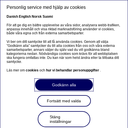
Hoppa till huvudinnehåll
Personlig service med hjälp av cookies
SV
Danish
English
Norsk
Suomi
För att ge dig en bättre upplevelse av våra sidor, analysera webb-trafiken,
anpassa innehåll och visa riktad marknadsföring använder vi cookies,
både våra egna och från externa samarbetsparter.
Anteeksi...
Vi ber om ditt samtycke till att få använda cookies. Genom att välja
”Godkänn alla” samtycker du till alla cookies från oss och våra externa
Sivua ei ole saatavilla suomeksi
samarbetsparter, annars väljer du själv vad du vill godkänna bland
kategorierna nedan. Nödvändiga cookies som krävs för att webbplatsen
ska fungera omfattas inte. Du kan när som helst ändra eller ta tillbaka ditt
Pysy sivulla
|
Siirry aiheeseen liittyvälle
samtycke.
suomenkieliselle sivulle
Läs mer om
cookies
och
hur vi behandlar personuppgifter
.
Godkänn alla
Nordea ansluter sig till
Fortsätt med valda
Collective Commitment to
Climate Action
Stäng
inställningar