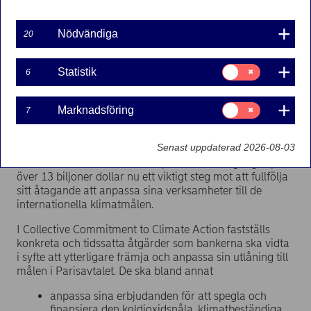
Pressmeddelande | 2019-09-23 15:00
Nödvändiga
20
I samband med FN:s klimatmöte, dagen efter
offentliggörandet av principerna för ansvarsfulla
Samtycke
Statistik
6
för:
banker
avger Nordea tillsammans med 30 av de
Statistik
banker som anslutit sig till principerna ett
Samtycke
gemensamt klimatlöfte – Collective Commitment to
Marknadsföring
7
för:
Climate Action.
Marknadsföring
Senast uppdaterad 2026-08-03
Genom detta banbrytande löfte tar de undertecknande
bankerna som tillsammans representerar tillgångar på
över 13 biljoner dollar nu ett viktigt steg mot att fullfölja
sitt åtagande att anpassa sina verksamheter till de
internationella klimatmålen.
I Collective Commitment to Climate Action fastställs
konkreta och tidssatta åtgärder som bankerna ska vidta
i syfte att ytterligare främja och anpassa sin utlåning till
målen i Parisavtalet. De ska bland annat
anpassa sina erbjudanden för att spegla och
finansiera den koldioxidsnåla, klimatbeständiga