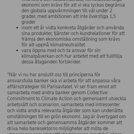
ekonomi som krävs för att vi ska lyckas begränsa
den globala uppvärmningen till väl under 2
grader, med ambitionen att inte överstiga 1,5
grader
inom ett år vidta konkreta åtgärder och använda
sina produkter, tjänster och kundrelationer för att
främja den ekonomiska omställning som krävs
för att uppnå klimatneutralitet
vara öppna med och ta ansvar för sin
klimatpåverkan och hur arbetet med att fullfölja
dessa åtaganden fortskrider.
”När vi nu har anslutit oss till principerna för
ansvarsfulla banker ska vi arbeta för att anpassa våra
affärsstrategier till Parisavtalet. Vi ser fram emot att
samarbeta med andra banker genom Collective
Commitment to Climate Action och gemensamt utveckla
arbetssätt och scenarion, samarbeta med intressenter
och vidta andra relevanta åtgärder som kan underlätta
omställningen till en grön ekonomi. Jag är övertygad om
att samarbete och gemensamma åtgärder kommer att
driva hela banksektorns möjligheter att möta de