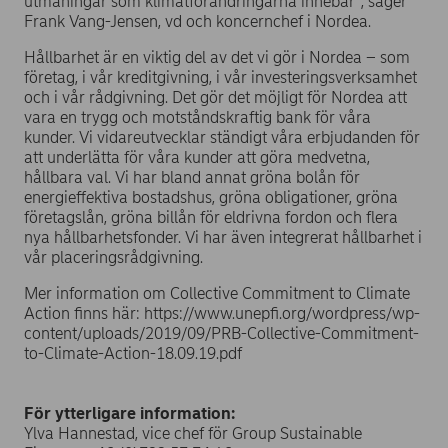
utmaningar som klimatförändringarna innebär”, säger
Frank Vang-Jensen, vd och koncernchef i Nordea.
Hållbarhet är en viktig del av det vi gör i Nordea – som
företag, i vår kreditgivning, i vår investeringsverksamhet
och i vår rådgivning. Det gör det möjligt för Nordea att
vara en trygg och motståndskraftig bank för våra
kunder. Vi vidareutvecklar ständigt våra erbjudanden för
att underlätta för våra kunder att göra medvetna,
hållbara val. Vi har bland annat gröna bolån för
energieffektiva bostadshus, gröna obligationer, gröna
företagslån, gröna billån för eldrivna fordon och flera
nya hållbarhetsfonder. Vi har även integrerat hållbarhet i
vår placeringsrådgivning.
Mer information om Collective Commitment to Climate
Action finns här: https://www.unepfi.org/wordpress/wp-
content/uploads/2019/09/PRB-Collective-Commitment-
to-Climate-Action-18.09.19.pdf
För ytterligare information:
Ylva Hannestad, vice chef för Group Sustainable