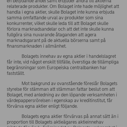
en betydande andel samt erbjuder andra till aktierna
relaterade produkter. Om Bolaget inte hade möjlighet att
handla i egna aktier, skulle Bolaget inte kunna erbjuda
samma omfattande urval av produkter som sina
konkurrenter, vilket skulle leda till att Bolaget skulle
förlora marknadsandelar och att det inte skulle kunna
fullgöra sina nuvarande åtaganden att agera
marknadsgarant på de aktuella börserna samt på
finansmarknaden i allmänhet.
Bolagets innehav av egna aktier i handelslagret
får inte, vid något enskilt tillfälle, överstiga de tillämpliga
begränsningar som Europeiska centralbanken har
fastställt.
Mot bakgrund av ovanstående föreslår Bolagets
styrelse för stämman att stämman fattar beslut om att
Bolaget, med anledning av den löpande verksamheten i
värdepappersrörelsen i egenskap av kreditinstitut, får
förvärva egna aktier enligt följande.
Bolagets egna aktier förvärvas på annat sätt än i
proportion till Bolagets aktieägares aktieinnehav