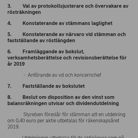
3. Val av protokollsjusterare och övervakare av
rösträkningen
4. Konstaterande av stämmans laglighet
5. Konstaterande av närvaro vid stämman och
fastställande av röstlängden
6. Framläggande av bokslut,
verksamhetsberättelse och revisionsberättelse för
år 2019
- Anförande av vd och koncernchef
7. Fastställande av bokslutet
8. Beslut om disposition av den vinst som
balansräkningen utvisar och dividendutdelning
Styrelsen föreslår för stämman att en utdelning
om 0,40 euro per aktie utbetalas för räkenskapsåret
2019.
Utdelningen utbetalas till de aktieägare som på