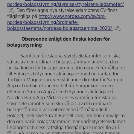
nordea/bolagsstyrning/styrelse/styrelsens-ledamoter/
. Den föreslagna nya styrelseledamotens CV finns
tillgängliga på
http://www.nordea.com/sv/om-
nordea/bolagsstyrning/ordinarie-
bolagsstaemma/nordeas-bolagsstaemma-2020/
.
Oberoende enligt den finska koden för
bolagsstyrning
Samtliga föreslagna styrelseledamöter som ska
väljas av den ordinarie bolagsstämman är enligt den
finska koden för bolagsstyrning oberoende i förhållande
till Bolagets betydande aktieägare, med undantag för
Torbjörn Magnusson, verkställande direktör för Sampo
Abp och vd och koncernchef för Sampokoncernen,
eftersom Sampo Abp är en betydande aktieägare i
Nordea Bank Abp. Vidare anses samtliga föreslagna
styrelseledamöter som ska väljas av den ordinarie
bolagsstämman vara oberoende i förhållande till
Bolaget, inklusive Sarah Russell som, om hon omväljs av
den ordinarie bolagsstämman, har varit styrelseledamot
i Bolaget och dess rättsliga föregångare under tio år i
följd. På basen av en helhetsbedömning anses hennes