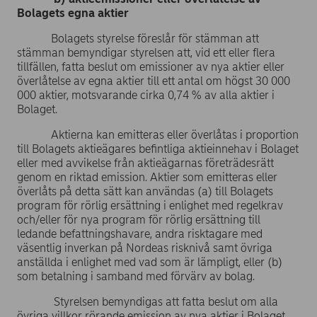
Bolagets egna aktier
Bolagets styrelse föreslår för stämman att
stämman bemyndigar styrelsen att, vid ett eller flera
tillfällen, fatta beslut om emissioner av nya aktier eller
överlåtelse av egna aktier till ett antal om högst 30 000
000 aktier, motsvarande cirka 0,74 % av alla aktier i
Bolaget.
Aktierna kan emitteras eller överlåtas i proportion
till Bolagets aktieägares befintliga aktieinnehav i Bolaget
eller med avvikelse från aktieägarnas företrädesrätt
genom en riktad emission. Aktier som emitteras eller
överlåts på detta sätt kan användas (a) till Bolagets
program för rörlig ersättning i enlighet med regelkrav
och/eller för nya program för rörlig ersättning till
ledande befattningshavare, andra risktagare med
väsentlig inverkan på Nordeas risknivå samt övriga
anställda i enlighet med vad som är lämpligt, eller (b)
som betalning i samband med förvärv av bolag.
Styrelsen bemyndigas att fatta beslut om alla
övriga villkor rörande emission av nya aktier i Bolaget