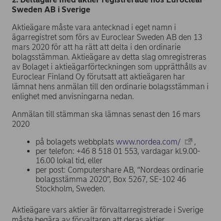
Sweden AB i Sverige
Aktieägare måste vara antecknad i eget namn i
ägarregistret som förs av Euroclear Sweden AB den 13
mars 2020 för att ha rätt att delta i den ordinarie
bolagsstämman. Aktieägare av detta slag omregistreras
av Bolaget i aktieägarförteckningen som upprätthålls av
Euroclear Finland Oy förutsatt att aktieägaren har
lämnat hens anmälan till den ordinarie bolagsstämman i
enlighet med anvisningarna nedan.
Anmälan till stämman ska lämnas senast den 16 mars
2020
på bolagets webbplats
www.nordea.com/
,
per telefon: +46 8 518 01 553, vardagar kl.9.00-
16.00 lokal tid, eller
per post: Computershare AB, “Nordeas ordinarie
bolagsstämma 2020”, Box 5267, SE-102 46
Stockholm, Sweden.
Aktieägare vars aktier är förvaltarregistrerade i Sverige
måste begära av förvaltaren att deras aktier