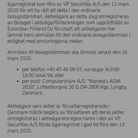
ägarregistret som förs av VP Securities A/S den 13 mars
2020 för att ha rätt att delta i den ordinarie
bolagsstämman. Aktieägare av detta slag omregistreras
av Bolaget i aktieägarförteckningen som upprätthålls av
Euroclear Finland Oy förutsatt att aktieägaren har
lämnat hens anmälan till den ordinarie bolagsstämman i
enlighet med anvisningarna nedan.
Anmälan till bolagsstämman ska lämnas senast den 16
mars 2020.
per telefon +45 45 46 09 97, vardagar kl.9.00-
16.00 lokal tid, eller
per post: Computershare A/S, “Nordea’s AGM
2020”, Lottenborgvej 26 D, DK-2800 Kgs. Lyngby,
Danmark.
Aktieägare vars aktier är förvaltarregistrerade i
Danmark måste begära av förvaltaren att deras aktier
omregistreras i aktieägarens egna namn i den av VP
Securities A/S förda ägarregistret i god tid före den 13
mars 2020.