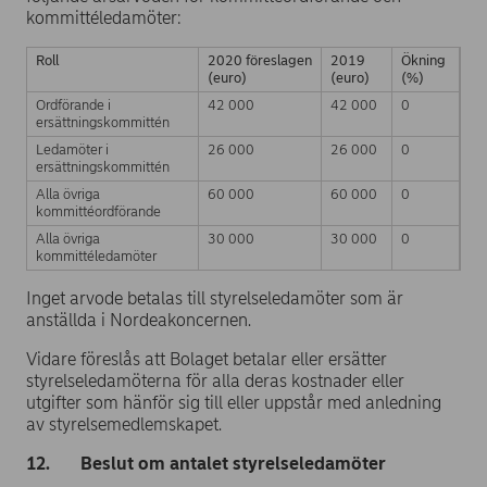
kommittéledamöter:
Roll
2020 föreslagen
2019
Ökning
(euro)
(euro)
(%)
Ordförande i
42 000
42 000
0
ersättningskommittén
Ledamöter i
26 000
26 000
0
ersättningskommittén
Alla övriga
60 000
60 000
0
kommittéordförande
Alla övriga
30 000
30 000
0
kommittéledamöter
Inget arvode betalas till styrelseledamöter som är
anställda i Nordeakoncernen.
Vidare föreslås att Bolaget betalar eller ersätter
styrelseledamöterna för alla deras kostnader eller
utgifter som hänför sig till eller uppstår med anledning
av styrelsemedlemskapet.
12. Beslut om antalet styrelseledamöter