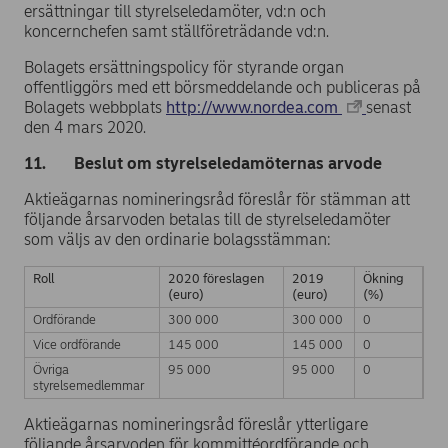
ersättningar till styrelseledamöter, vd:n och
koncernchefen samt ställföreträdande vd:n.
Bolagets ersättningspolicy för styrande organ
offentliggörs med ett börsmeddelande och publiceras på
Bolagets webbplats
http://www.nordea.com
senast
den 4 mars 2020.
11. Beslut om styrelseledamöternas arvode
Aktieägarnas nomineringsråd föreslår för stämman att
följande årsarvoden betalas till de styrelseledamöter
som väljs av den ordinarie bolagsstämman:
Roll
2020 föreslagen
2019
Ökning
(euro)
(euro)
(%)
Ordförande
300 000
300 000
0
Vice ordförande
145 000
145 000
0
Övriga
95 000
95 000
0
styrelsemedlemmar
Aktieägarnas nomineringsråd föreslår ytterligare
följande årsarvoden för kommittéordförande och