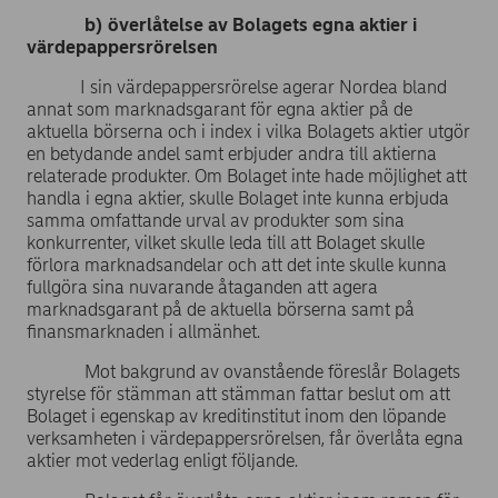
b) överlåtelse av Bolagets egna aktier i
värdepappersrörelsen
I sin värdepappersrörelse agerar Nordea bland
annat som marknadsgarant för egna aktier på de
aktuella börserna och i index i vilka Bolagets aktier utgör
en betydande andel samt erbjuder andra till aktierna
relaterade produkter. Om Bolaget inte hade möjlighet att
handla i egna aktier, skulle Bolaget inte kunna erbjuda
samma omfattande urval av produkter som sina
konkurrenter, vilket skulle leda till att Bolaget skulle
förlora marknadsandelar och att det inte skulle kunna
fullgöra sina nuvarande åtaganden att agera
marknadsgarant på de aktuella börserna samt på
finansmarknaden i allmänhet.
Mot bakgrund av ovanstående föreslår Bolagets
styrelse för stämman att stämman fattar beslut om att
Bolaget i egenskap av kreditinstitut inom den löpande
verksamheten i värdepappersrörelsen, får överlåta egna
aktier mot vederlag enligt följande.