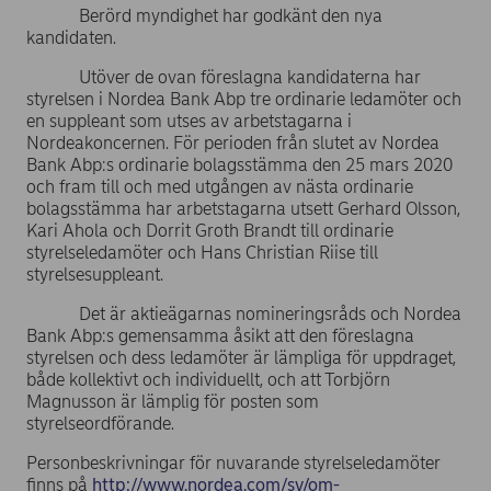
Berörd myndighet har godkänt den nya
kandidaten.
Utöver de ovan föreslagna kandidaterna har
styrelsen i Nordea Bank Abp tre ordinarie ledamöter och
en suppleant som utses av arbetstagarna i
Nordeakoncernen. För perioden från slutet av Nordea
Bank Abp:s ordinarie bolagsstämma den 25 mars 2020
och fram till och med utgången av nästa ordinarie
bolagsstämma har arbetstagarna utsett Gerhard Olsson,
Kari Ahola och Dorrit Groth Brandt till ordinarie
styrelseledamöter och Hans Christian Riise till
styrelsesuppleant.
Det är aktieägarnas nomineringsråds och Nordea
Bank Abp:s gemensamma åsikt att den föreslagna
styrelsen och dess ledamöter är lämpliga för uppdraget,
både kollektivt och individuellt, och att Torbjörn
Magnusson är lämplig för posten som
styrelseordförande.
Personbeskrivningar för nuvarande styrelseledamöter
finns på
http://www.nordea.com/sv/om-