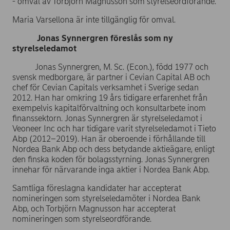
- omval av Torbjörn Magnusson som styrelseordförande.
Maria Varsellona är inte tillgänglig för omval.
Jonas Synnergren föreslås som ny
styrelseledamot
Jonas Synnergren, M. Sc. (Econ.), född 1977 och
svensk medborgare, är partner i Cevian Capital AB och
chef för Cevian Capitals verksamhet i Sverige sedan
2012. Han har omkring 19 års tidigare erfarenhet från
exempelvis kapitalförvaltning och konsultarbete inom
finanssektorn. Jonas Synnergren är styrelseledamot i
Veoneer Inc och har tidigare varit styrelseledamot i Tieto
Abp (2012–2019). Han är oberoende i förhållande till
Nordea Bank Abp och dess betydande aktieägare, enligt
den finska koden för bolagsstyrning. Jonas Synnergren
innehar för närvarande inga aktier i Nordea Bank Abp.
Samtliga föreslagna kandidater har accepterat
nomineringen som styrelseledamöter i Nordea Bank
Abp, och Torbjörn Magnusson har accepterat
nomineringen som styrelseordförande.