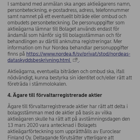
I samband med anmälan ska anges aktieägarens namn,
personbeteckning, e-postadress, adress, telefonnummer
samt namnet på ett eventuellt biträde eller ombud och
ombudets personbeteckning. De personuppgifter som
aktieägarna lämnar till Bolaget används endast för
ändamål som hänför sig till bolagsstämman och för
behandlingen av därtill anknutna registreringar. Mer
information om hur Nordea behandlar personuppgifter
finns på
https://www.nordea.fi/sv/privat/stod/nordeas-
dataskyddsbeskrivning.html
.
Aktieägarna, eventuella biträden och ombud ska, ifall
nödvändigt, kunna bestyrka sin identitet och/eller rätt att
företräda i stämmolokalen.
4. Ägare till förvaltarregistrerade aktier
Ägare till förvaltarregistrerade aktier har rätt att delta i
bolagsstämman med de aktier på basis av vilka
aktieägaren skulle ha rätt att på avstämningsdagen den
13 mars 2020 vara antecknad i Bolagets
aktieägarförteckning som upprätthålls av Euroclear
Finland Oy. Deltagande förutsätter ytterligare att