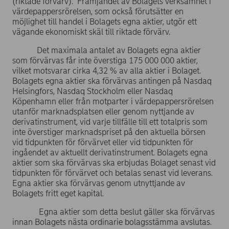
(riktade förvärv). Främjandet av Bolagets verksamhet i
värdepappersrörelsen, som också förutsätter en
möjlighet till handel i Bolagets egna aktier, utgör ett
vägande ekonomiskt skäl till riktade förvärv.
Det maximala antalet av Bolagets egna aktier
som förvärvas får inte överstiga 175 000 000 aktier,
vilket motsvarar cirka 4,32 % av alla aktier i Bolaget.
Bolagets egna aktier ska förvärvas antingen på Nasdaq
Helsingfors, Nasdaq Stockholm eller Nasdaq
Köpenhamn eller från motparter i värdepappersrörelsen
utanför marknadsplatsen eller genom nyttjande av
derivatinstrument, vid varje tillfälle till ett totalpris som
inte överstiger marknadspriset på den aktuella börsen
vid tidpunkten för förvärvet eller vid tidpunkten för
ingåendet av aktuellt derivatinstrument. Bolagets egna
aktier som ska förvärvas ska erbjudas Bolaget senast vid
tidpunkten för förvärvet och betalas senast vid leverans.
Egna aktier ska förvärvas genom utnyttjande av
Bolagets fritt eget kapital.
Egna aktier som detta beslut gäller ska förvärvas
innan Bolagets nästa ordinarie bolagsstämma avslutas.