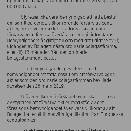
optimering av kapitalstrukturen får inte överstiga 200
000 000 aktier.
Styrelsen ska vara bemyndigad att fatta beslut
om samtliga övriga villkor rörande förvärv av egna
aktier, inklusive hur aktier ska förvärvas och om
förvärvade aktier ska överlåtas eller ogiltigförklaras.
Bemyndigandet är giltigt till och med det tidigare av (i)
utgången av Bolagets nästa ordinarie bolagsstämma,
eller (ii) 18 månader från den ordinarie
bolagsstämmans beslut.
Om bemyndigandet ges återkallar det
bemyndigandet att fatta beslut om att förvärva egna
aktier som den ordinarie bolagsstämman beviljade
styrelsen den 28 mars 2019.
Utöver villkoren i förslaget ovan, ska alla beslut
av styrelsen att förvärva aktier med stöd av det
föreslagna bemyndigandet även vara villkorat av att
Bolaget har erhållit nödvändiga tillstånd från Europeiska
centralbanken.
b) aktieemissioner eller överlåtelse av