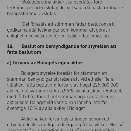
Bolagets egna aktier ska överlåtas före
teckningsperioden slutar, det vill säga då nästa ordinarie
bolagsstämma avslutas.
Det föreslås att stämman fattar beslut om att
godkänna alla teckningar som kommer att göras i
enlighet med villkoren för en dylik riktad emission.
19. Beslut om bemyndigande för styrelsen att
fatta beslut om
a) förvärv av Bolagets egna aktier
Bolagets styrelse föreslår för stämman att
stämman bemyndigar styrelsen att, vid ett eller flera
tillfällen, fatta beslut om förvärv av högst 225 000 000
aktier, motsvarande cirka 5,56 % av alla aktier i Bolaget,
med förbehåll för att det sammanlagda antalet egna
aktier som Bolaget vid var tid kan inneha inte får
överstiga 10 % av alla aktier i Bolaget.
Aktierna kan förvärvas antingen genom ett
erbjudande till samtliga aktieägare på lika villkor eller på
annat sätt än i proportion till aktieägarnas befintliga