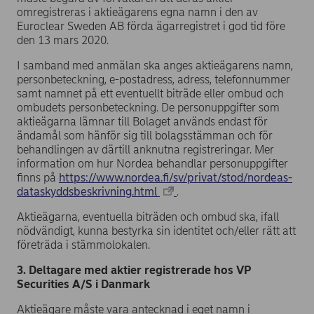
omregistreras i aktieägarens egna namn i den av
Euroclear Sweden AB förda ägarregistret i god tid före
den 13 mars 2020.
I samband med anmälan ska anges aktieägarens namn,
personbeteckning, e-postadress, adress, telefonnummer
samt namnet på ett eventuellt biträde eller ombud och
ombudets personbeteckning. De personuppgifter som
aktieägarna lämnar till Bolaget används endast för
ändamål som hänför sig till bolagsstämman och för
behandlingen av därtill anknutna registreringar. Mer
information om hur Nordea behandlar personuppgifter
finns på
https://www.nordea.fi/sv/privat/stod/nordeas-
dataskyddsbeskrivning.html
.
Aktieägarna, eventuella biträden och ombud ska, ifall
nödvändigt, kunna bestyrka sin identitet och/eller rätt att
företräda i stämmolokalen.
3. Deltagare med aktier registrerade hos VP
Securities A/S i Danmark
Aktieägare måste vara antecknad i eget namn i