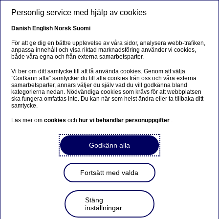
Hoppa till huvudinnehåll
Personlig service med hjälp av cookies
SV
Danish
English
Norsk
Suomi
För att ge dig en bättre upplevelse av våra sidor, analysera webb-trafiken,
anpassa innehåll och visa riktad marknadsföring använder vi cookies,
både våra egna och från externa samarbetsparter.
Beklager...
Vi ber om ditt samtycke till att få använda cookies. Genom att välja
”Godkänn alla” samtycker du till alla cookies från oss och våra externa
Siden findes desværre ikke på dansk
samarbetsparter, annars väljer du själv vad du vill godkänna bland
kategorierna nedan. Nödvändiga cookies som krävs för att webbplatsen
ska fungera omfattas inte. Du kan när som helst ändra eller ta tillbaka ditt
Bliv på siden
|
Fortsæt til en relateret side på dansk
samtycke.
Läs mer om
cookies
och
hur vi behandlar personuppgifter
.
Godkänn alla
Kallelse till ordinarie
bolagsstämma i Nordea
Fortsätt med valda
Bank Abp
Stäng
inställningar
Regulatoriskt pressmeddelande | 2020-02-20 07:30