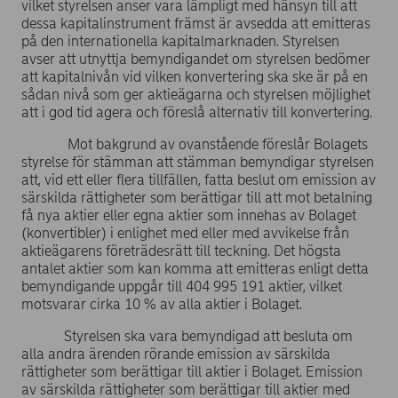
vilket styrelsen anser vara lämpligt med hänsyn till att
dessa kapitalinstrument främst är avsedda att emitteras
på den internationella kapitalmarknaden. Styrelsen
avser att utnyttja bemyndigandet om styrelsen bedömer
att kapitalnivån vid vilken konvertering ska ske är på en
sådan nivå som ger aktieägarna och styrelsen möjlighet
att i god tid agera och föreslå alternativ till konvertering.
Mot bakgrund av ovanstående föreslår Bolagets
styrelse för stämman att stämman bemyndigar styrelsen
att, vid ett eller flera tillfällen, fatta beslut om emission av
särskilda rättigheter som berättigar till att mot betalning
få nya aktier eller egna aktier som innehas av Bolaget
(konvertibler) i enlighet med eller med avvikelse från
aktieägarens företrädesrätt till teckning. Det högsta
antalet aktier som kan komma att emitteras enligt detta
bemyndigande uppgår till 404 995 191 aktier, vilket
motsvarar cirka 10 % av alla aktier i Bolaget.
Styrelsen ska vara bemyndigad att besluta om
alla andra ärenden rörande emission av särskilda
rättigheter som berättigar till aktier i Bolaget. Emission
av särskilda rättigheter som berättigar till aktier med