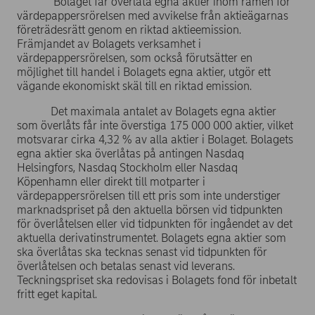
Bolaget får överlåta egna aktier inom ramen för
värdepappersrörelsen med avvikelse från aktieägarnas
företrädesrätt genom en riktad aktieemission.
Främjandet av Bolagets verksamhet i
värdepappersrörelsen, som också förutsätter en
möjlighet till handel i Bolagets egna aktier, utgör ett
vägande ekonomiskt skäl till en riktad emission.
Det maximala antalet av Bolagets egna aktier
som överlåts får inte överstiga 175 000 000 aktier, vilket
motsvarar cirka 4,32 % av alla aktier i Bolaget. Bolagets
egna aktier ska överlåtas på antingen Nasdaq
Helsingfors, Nasdaq Stockholm eller Nasdaq
Köpenhamn eller direkt till motparter i
värdepappersrörelsen till ett pris som inte understiger
marknadspriset på den aktuella börsen vid tidpunkten
för överlåtelsen eller vid tidpunkten för ingåendet av det
aktuella derivatinstrumentet. Bolagets egna aktier som
ska överlåtas ska tecknas senast vid tidpunkten för
överlåtelsen och betalas senast vid leverans.
Teckningspriset ska redovisas i Bolagets fond för inbetalt
fritt eget kapital.