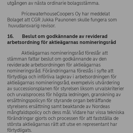
utgången av nästa ordinarie bolagsstämma.
PricewaterhouseCoopers Oy har meddelat
Bolaget att CGR Jukka Paunonen skulle fungera som
huvudansvarig revisor.
16. Beslut om godkännande av reviderad
arbetsordning för aktieägarnas nomineringsråd
Aktieägarnas nomineringsråd föreslår att
stämman fattar beslut om godkännande av den
reviderade arbetsordningen för aktieägarnas
nomineringsråd. Förändringarna föreslås i syfte att
förtydliga och införliva lagkrav i arbetsordningen för
aktieägarnas nomineringsråd, exempelvis utvärdering
av successionsplanen för styrelsen liksom urvalskriterier
och urvalsprocess för högsta ledningen, granskning av
ersättningspolicyn för styrande organ beträffande
styrelsens ersättning samt beaktande av Nordeas
mångfaldspolicy och dess mål. Vidare har vissa tekniska
förändringar gjorts och processen för att fastställa de
största aktieägarnas rätt att utse en representant har
förtydligats.