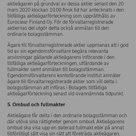
aktieägaren på grundval av dessa aktier senast den 20
mars 2020 klockan 10.00 finsk tid har antecknats i den
tillfälliga aktieägarförteckning som upprätthålls av
Euroclear Finland Oy. För de förvaltarregistrerade
aktiernas del utgör detta också anmälan till den
ordinarie bolagsstämman.
Ägare till förvaltarregistrerade aktier uppmanas att i god
tid av sin egendomsförvaltare begära relevanta
anvisningar gällande aktieägarens införande i den
tillfälliga aktieägarförteckningen, utfärdande av
fullmakter samt anmälan till bolagsstämman.
Egendomsförvaltarens kontoförande institut anmäler
ägare till förvaltarregistrerade aktier som vill delta i
bolagsstämman att införas i Bolagets tillfälliga
aktieägarförteckning senast vid ovannämnda tidpunkt.
5. Ombud och fullmakter
Aktieägare får delta i den ordinarie bolagsstämman och
där utöva sina rättigheter genom ombud. Aktieägarens
ombud ska visa upp en daterad fullmakt eller på annat
tillförlitligt sätt visa sin rätt att företräda aktieägaren.