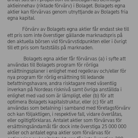
aktieinnehav (riktade förvärv) i Bolaget. Bolagets egna
aktier kan förvärvas genom utnyttjande av Bolagets fria
egna kapital.
Förvärv av Bolagets egna aktier får endast ske till
ett pris som inte överstiger gällande marknadspris på
den aktuella börsen vid förvärvstidpunkten eller i övrigt
till ett pris som fastställs på marknaden.
Bolagets egna aktier får förvärvas (a) i syfte att
användas till Bolagets program för rörliga
ersättningsplaner i enlighet med regelkrav och/eller för
nya program för rörlig ersättning till ledande
befattningshavare, andra risktagare med väsentlig
inverkan på Nordeas risknivå samt övriga anställda i
enlighet med vad som är lämpligt, eller (b) för att
optimera Bolagets kapitalstruktur, eller (c) för att
användas som betalning i samband med företagsförvärv
och kan följaktligen, i respektive fall, vidare överlåtas,
eller ogiltigförklaras. Antalet aktier som förvärvas för
ersättningsändamål får dock inte överstiga 25 000 000
aktier och antalet egna aktier som förvärvas för