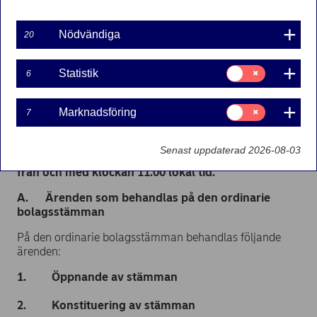
Nödvändiga
Nordea Bank Abp – Börsmeddelande – Kallelse till
20
ordinarie bolagsstämma
Samtycke
Statistik
6
Aktieägarna i Nordea Bank Abp (”Bolaget”) kallas
för:
till ordinarie bolagsstämma som hålls onsdagen
Statistik
den 25 mars 2020 klockan 13.00 lokal tid i
Samtycke
Marknadsföring
7
Messukeskus Helsingfors, Mässplatsen 1, 00520
för:
Marknadsföring
Helsingfors.
Senast uppdaterad 2026-08-03
Personer som har anmält sig till stämman emottas
från och med klockan 11.00 lokal tid.
A. Ärenden som behandlas på den ordinarie
bolagsstämman
På den ordinarie bolagsstämman behandlas följande
ärenden:
1. Öppnande av stämman
2. Konstituering av stämman