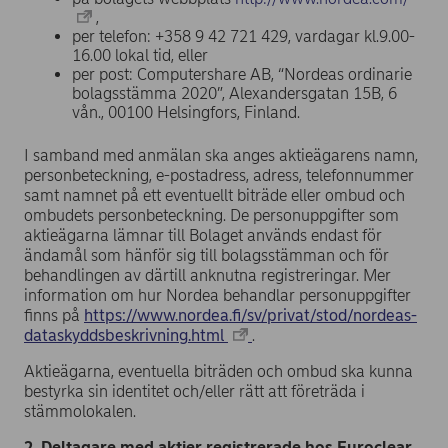
,
per telefon: +358 9 42 721 429, vardagar kl.9.00-
16.00 lokal tid, eller
per post: Computershare AB, “Nordeas ordinarie
bolagsstämma 2020”, Alexandersgatan 15B, 6
vån., 00100 Helsingfors, Finland.
I samband med anmälan ska anges aktieägarens namn,
personbeteckning, e-postadress, adress, telefonnummer
samt namnet på ett eventuellt biträde eller ombud och
ombudets personbeteckning. De personuppgifter som
aktieägarna lämnar till Bolaget används endast för
ändamål som hänför sig till bolagsstämman och för
behandlingen av därtill anknutna registreringar. Mer
information om hur Nordea behandlar personuppgifter
finns på
https://www.nordea.fi/sv/privat/stod/nordeas-
dataskyddsbeskrivning.html
.
Aktieägarna, eventuella biträden och ombud ska kunna
bestyrka sin identitet och/eller rätt att företräda i
stämmolokalen.
2. Deltagare med aktier registrerade hos Euroclear