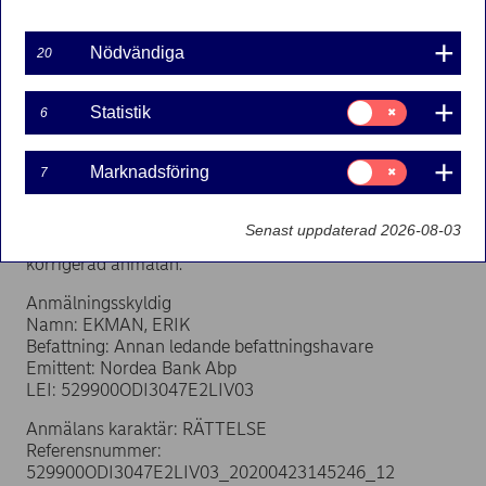
Nödvändiga
Nordea Bank Abp – Börsmeddelande – Transaktioner
20
utförda av personer i ledande ställning
Samtycke
Statistik
6
Anmälan om transaktioner enligt artikel 19 i EU:s
för:
marknadsmissbruksförordning
Statistik
Samtycke
Marknadsföring
7
Rättelse till Nordea Bank Abps börsmeddelande
för:
angående transaktioner utförda av personer i ledande
Marknadsföring
ställning den 4 maj 2020. På grund av ett tekniskt fel
Senast uppdaterad 2026-08-03
rapporterades felaktig prisinformation. Nedan
korrigerad anmälan.
Anmälningsskyldig
Namn: EKMAN, ERIK
Befattning: Annan ledande befattningshavare
Emittent: Nordea Bank Abp
LEI: 529900ODI3047E2LIV03
Anmälans karaktär: RÄTTELSE
Referensnummer:
529900ODI3047E2LIV03_20200423145246_12