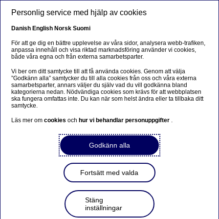
Hoppa till huvudinnehåll
Personlig service med hjälp av cookies
SV
Danish
English
Norsk
Suomi
För att ge dig en bättre upplevelse av våra sidor, analysera webb-trafiken,
anpassa innehåll och visa riktad marknadsföring använder vi cookies,
både våra egna och från externa samarbetsparter.
Beklager...
Vi ber om ditt samtycke till att få använda cookies. Genom att välja
”Godkänn alla” samtycker du till alla cookies från oss och våra externa
Siden findes desværre ikke på dansk
samarbetsparter, annars väljer du själv vad du vill godkänna bland
kategorierna nedan. Nödvändiga cookies som krävs för att webbplatsen
ska fungera omfattas inte. Du kan när som helst ändra eller ta tillbaka ditt
Bliv på siden
|
Fortsæt til en relateret side på dansk
samtycke.
Läs mer om
cookies
och
hur vi behandlar personuppgifter
.
Godkänn alla
RÄTTELSE: Transaktioner
utförda av personer i
Fortsätt med valda
ledande ställning
Stäng
inställningar
Ledningens transaktioner | 2020-05-05 14:05