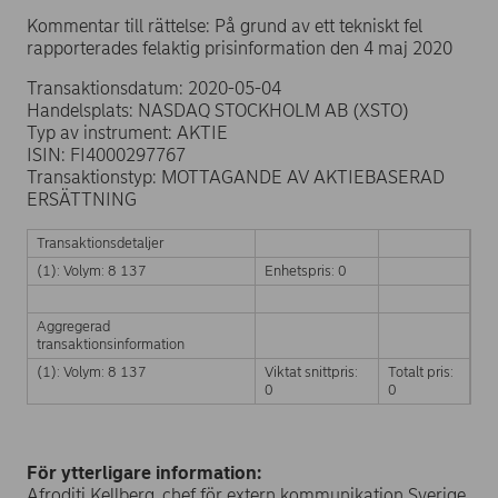
Kommentar till rättelse: På grund av ett tekniskt fel
rapporterades felaktig prisinformation den 4 maj 2020
Transaktionsdatum: 2020-05-04
Handelsplats: NASDAQ STOCKHOLM AB (XSTO)
Typ av instrument: AKTIE
ISIN: FI4000297767
Transaktionstyp: MOTTAGANDE AV AKTIEBASERAD
ERSÄTTNING
Transaktionsdetaljer
(1): Volym: 8 137
Enhetspris: 0
Aggregerad
transaktionsinformation
(1): Volym: 8 137
Viktat snittpris:
Totalt pris:
0
0
För ytterligare information:
Afroditi Kellberg, chef för extern kommunikation Sverige,