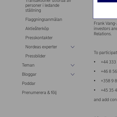
Transaktioner utförda av
The report 
personer i ledande
ställning
Webcast
Flaggningsanmälan
Frank Vang-J
Aktieåterköp
investors an
Relations.
Presskontakter
Nordeas experter
To participa
Pressbilder
• +44 333 
Teman
• +46 8 56
Bloggar
• +358 9 8
Poddar
• +45 35 4
Prenumerera & följ
and add con