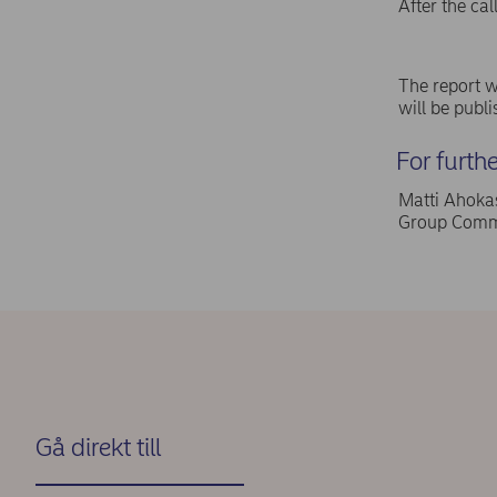
After the ca
The report w
will be publ
For furth
Matti Ahokas
Group Commu
Gå direkt till