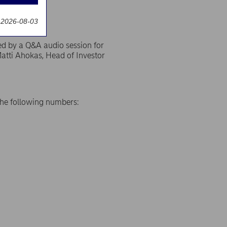
g
 2026-08-03
ed by a Q&A audio session for
atti Ahokas, Head of Investor
 the following numbers: