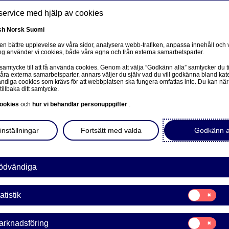
service med hjälp av cookies
sh
Norsk
Suomi
 en bättre upplevelse av våra sidor, analysera webb-trafiken, anpassa innehåll och v
g använder vi cookies, både våra egna och från externa samarbetsparter.
ss
 samtycke till att få använda cookies. Genom att välja ”Godkänn alla” samtycker du ti
Om oss
Investerare
Nyheter & insikter
Ka
våra externa samarbetsparter, annars väljer du själv vad du vill godkänna bland kat
diga cookies som krävs för att webbplatsen ska fungera omfattas inte. Du kan när
tillbaka ditt samtycke.
ookies
och
hur vi behandlar personuppgifter
.
inställningar
Fortsätt med valda
Godkänn a
a’s third quarter results 20
nted on Thursday 21 Octo
ödvändiga
Samtycke
atistik
ande | 2021-10-07 09:00
för:
Statistik
Samtycke
arknadsföring
för: