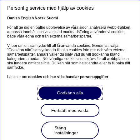
Hoppa till huvudinnehåll
Personlig service med hjälp av cookies
SV
Danish
English
Norsk
Suomi
För att ge dig en bättre upplevelse av våra sidor, analysera webb-trafiken,
anpassa innehåll och visa riktad marknadsföring använder vi cookies,
både våra egna och från externa samarbetsparter.
Beklager...
Vi ber om ditt samtycke till att få använda cookies. Genom att välja
”Godkänn alla” samtycker du till alla cookies från oss och våra externa
Denne siden findes ikke på norsk
samarbetsparter, annars väljer du själv vad du vill godkänna bland
kategorierna nedan. Nödvändiga cookies som krävs för att webbplatsen
ska fungera omfattas inte. Du kan när som helst ändra eller ta tillbaka ditt
Bli værende på denne siden
|
Fortsett til en lignende
samtycke.
side på norsk
Läs mer om
cookies
och
hur vi behandlar personuppgifter
.
Godkänn alla
Nordea’s third quarter
Fortsätt med valda
results 2021 will be
presented on Thursday 21
Stäng
inställningar
October 2021