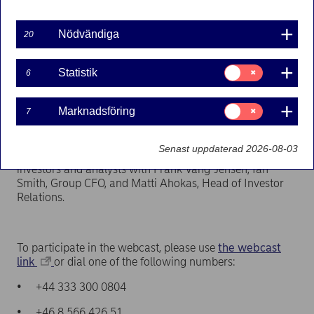
Nödvändiga
20
Pressmeddelande | 2021-10-07 09:00
Samtycke
Statistik
6
The report will be published at approximately 07.30
för:
EET (06.30 CET).
Statistik
Samtycke
Marknadsföring
7
Webcast at 11.00 EET (10.00 CET)
för:
Marknadsföring
Frank Vang-Jensen, President and Group CEO, will
Senast uppdaterad 2026-08-03
present the results followed by a Q&A audio session for
investors and analysts with Frank Vang-Jensen, Ian
Smith, Group CFO, and Matti Ahokas, Head of Investor
Relations.
To participate in the webcast, please use
the webcast
link
or dial one of the following numbers:
• +44 333 300 0804
• +46 8 566 426 51