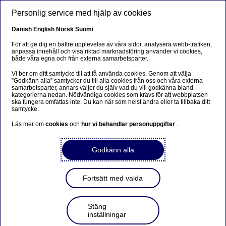
Hoppa till huvudinnehåll
Personlig service med hjälp av cookies
SV
Danish
English
Norsk
Suomi
För att ge dig en bättre upplevelse av våra sidor, analysera webb-trafiken,
anpassa innehåll och visa riktad marknadsföring använder vi cookies,
både våra egna och från externa samarbetsparter.
Beklager...
Vi ber om ditt samtycke till att få använda cookies. Genom att välja
”Godkänn alla” samtycker du till alla cookies från oss och våra externa
Siden findes desværre ikke på dansk
samarbetsparter, annars väljer du själv vad du vill godkänna bland
kategorierna nedan. Nödvändiga cookies som krävs för att webbplatsen
ska fungera omfattas inte. Du kan när som helst ändra eller ta tillbaka ditt
Bliv på siden
|
Fortsæt til en relateret side på dansk
samtycke.
Läs mer om
cookies
och
hur vi behandlar personuppgifter
.
Godkänn alla
Nordea Bank Abp: Återköp
av egna aktier den
Fortsätt med valda
06.11.2023
Stäng
inställningar
2023-11-06 21:30