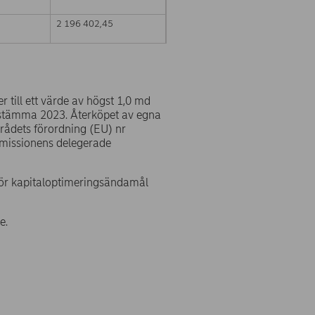
2 196 402,45
 till ett värde av högst 1,0 md
stämma 2023. Återköpet av egna
 rådets förordning (EU) nr
missionens delegerade
för kapitaloptimeringsändamål
e.