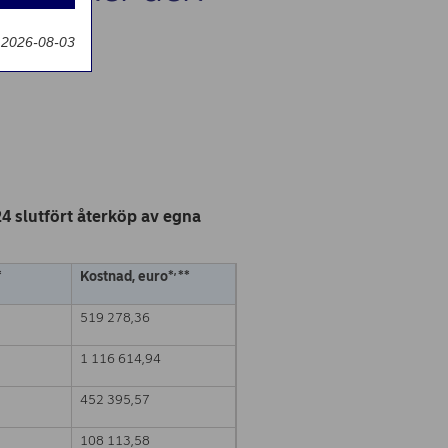
g
 2026-08-03
 slutfört återköp av egna
,
*
Kostnad, euro*
**
519 278,36
1 116 614,94
452 395,57
108 113,58