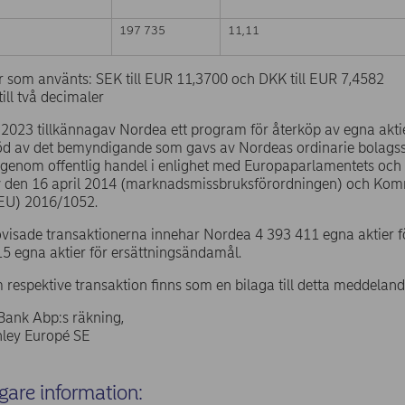
197 735
11,11
r som använts: SEK till EUR 11,3700 och DKK till EUR 7,4582
ill två decimaler
 2023 tillkännagav Nordea ett program för återköp av egna aktier
öd av det bemyndigande som gavs av Nordeas ordinarie bolags
s genom offentlig handel i enlighet med Europaparlamentets och
 den 16 april 2014 (marknadsmissbruksförordningen) och Kom
(EU) 2016/1052.
ovisade transaktionerna innehar Nordea 4 393 411 egna aktier 
5 egna aktier för ersättningsändamål.
 respektive transaktion finns som en bilaga till detta meddeland
Bank Abp:s räkning,
ley Europé SE
igare information: