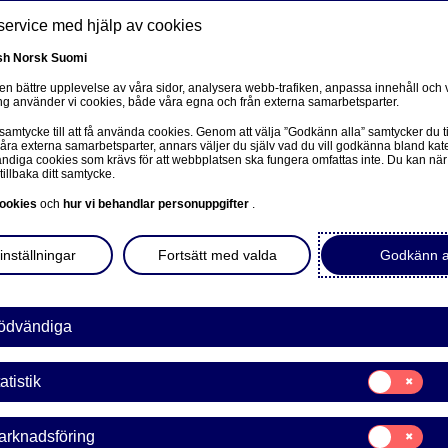
service med hjälp av cookies
sh
Norsk
Suomi
 en bättre upplevelse av våra sidor, analysera webb-trafiken, anpassa innehåll och v
g använder vi cookies, både våra egna och från externa samarbetsparter.
ss
 samtycke till att få använda cookies. Genom att välja ”Godkänn alla” samtycker du ti
Om oss
Investerare
Nyheter & insikter
Ka
våra externa samarbetsparter, annars väljer du själv vad du vill godkänna bland kat
diga cookies som krävs för att webbplatsen ska fungera omfattas inte. Du kan när
tillbaka ditt samtycke.
ookies
och
hur vi behandlar personuppgifter
.
inställningar
Fortsätt med valda
Godkänn a
ödvändiga
sivulle
Samtycke
atistik
för:
Statistik
a Bank Abp: Återköp av egn
Samtycke
arknadsföring
för: