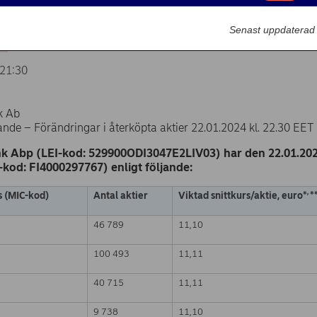
Marknadsförin
1.2024
Senast uppdaterad
21:30
k Ab
de – Förändringar i återköpta aktier 22.01.2024 kl. 22.30 EET
k Abp (LEI-kod: 529900ODI3047E2LIV03) har den 22.01.2024
N-kod: FI4000297767) enligt följande:
,
s (MIC-kod)
Antal aktier
Viktad snittkurs/aktie, euro*
*
46 789
11,10
100 493
11,11
40 715
11,11
9 738
11,10