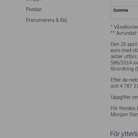
Poddar
Summa
Prenumerera & följ
* Växelkurse
** Avrundat t
Den 26 april
euro med st
aktier utför
596/2014 av
förordning 
Efter de red
och 4 787 31
Uppgifter om
För Nordea 
Morgan Stan
För ytterl