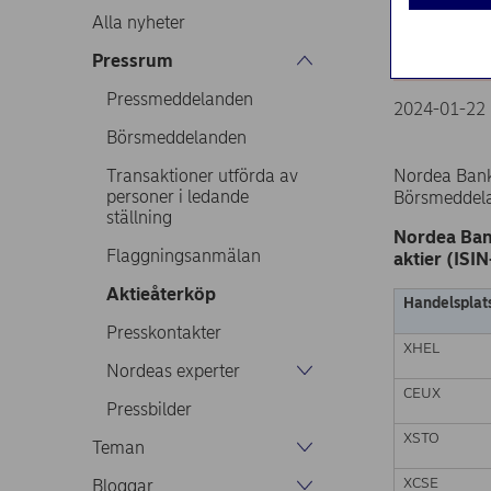
22.0
Alla nyheter
Pressrum
Pressmeddelanden
2024-01-22 
Börsmeddelanden
Transaktioner utförda av
Nordea Ban
personer i ledande
Börsmeddelan
ställning
Nordea Ban
Flaggningsanmälan
aktier (ISI
Aktieåterköp
Handelsplat
Presskontakter
XHEL
Nordeas experter
CEUX
Pressbilder
XSTO
Teman
XCSE
Bloggar