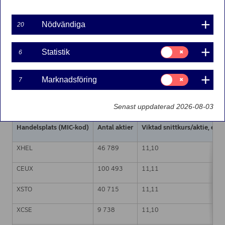
2024-01-22 21:30
Nödvändiga
20
Nordea Bank Ab
Börsmeddelande – Förändringar i återköpta aktier
Samtycke
Statistik
6
för:
22.01.2024 kl. 22.30 EET
Statistik
Nordea Bank Abp (LEI-kod:
Samtycke
Marknadsföring
7
för:
529900ODI3047E2LIV03) har den 22.01.2024 slutfört
Marknadsföring
återköp av egna aktier (ISIN-kod: FI4000297767)
Senast uppdaterad 2026-08-03
enligt följande:
Handelsplats (MIC-kod)
Antal aktier
Viktad snittkurs/aktie, euro
XHEL
46 789
11,10
CEUX
100 493
11,11
XSTO
40 715
11,11
XCSE
9 738
11,10