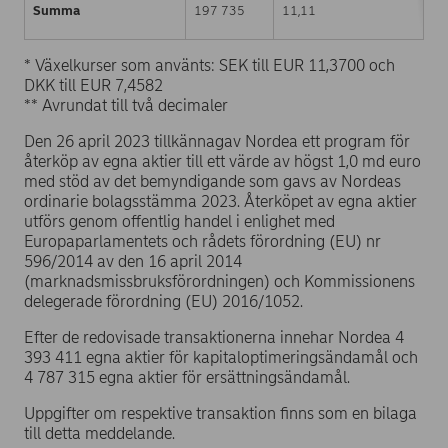
Summa
197 735
11,11
* Växelkurser som använts: SEK till EUR 11,3700 och
DKK till EUR 7,4582
** Avrundat till två decimaler
Den 26 april 2023 tillkännagav Nordea ett program för
återköp av egna aktier till ett värde av högst 1,0 md euro
med stöd av det bemyndigande som gavs av Nordeas
ordinarie bolagsstämma 2023. Återköpet av egna aktier
utförs genom offentlig handel i enlighet med
Europaparlamentets och rådets förordning (EU) nr
596/2014 av den 16 april 2014
(marknadsmissbruksförordningen) och Kommissionens
delegerade förordning (EU) 2016/1052.
Efter de redovisade transaktionerna innehar Nordea 4
393 411 egna aktier för kapitaloptimeringsändamål och
4 787 315 egna aktier för ersättningsändamål.
Uppgifter om respektive transaktion finns som en bilaga
till detta meddelande.