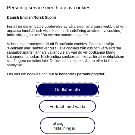
Hoppa till huvudinnehåll
Personlig service med hjälp av cookies
SV
Danish
English
Norsk
Suomi
För att ge dig en bättre upplevelse av våra sidor, analysera webb-trafiken,
anpassa innehåll och visa riktad marknadsföring använder vi cookies,
både våra egna och från externa samarbetsparter.
Beklager...
Vi ber om ditt samtycke till att få använda cookies. Genom att välja
”Godkänn alla” samtycker du till alla cookies från oss och våra externa
Denne siden findes ikke på norsk
samarbetsparter, annars väljer du själv vad du vill godkänna bland
kategorierna nedan. Nödvändiga cookies som krävs för att webbplatsen
ska fungera omfattas inte. Du kan när som helst ändra eller ta tillbaka ditt
Bli værende på denne siden
|
Fortsett til en lignende
samtycke.
side på norsk
Läs mer om
cookies
och
hur vi behandlar personuppgifter
.
Godkänn alla
Nordea Bank Abp: Återköp
Fortsätt med valda
av egna aktier den
22.01.2024
Stäng
inställningar